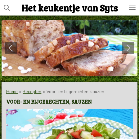
Het keukentje van Syts
Ga
direct
naar
de
hoofdinhoud
Home
»
Recepten
»
Voor- en bijgerechten, sauzen
VOOR- EN BIJGERECHTEN, SAUZEN