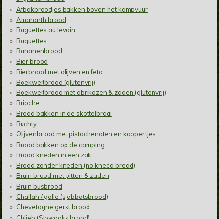
Afbakbroodjes bakken boven het kampvuur
Amaranth brood
Baguettes au levain
Baguettes
Bananenbrood
Bier brood
Bierbrood met olijven en feta
Boekweitbrood (glutenvrij)
Boekweitbrood met abrikozen & zaden (glutenvrij)
Brioche
Brood bakken in de skottelbraai
Buchty
Olijvenbrood met pistachenoten en kappertjes
Brood bakken op de camping
Brood kneden in een zak
Brood zonder kneden (no knead bread)
Bruin brood met pitten & zaden
Bruin busbrood
Challah / galle (sjabbatsbrood)
Chevetogne gerst brood
Chlieb (Slowaaks brood)