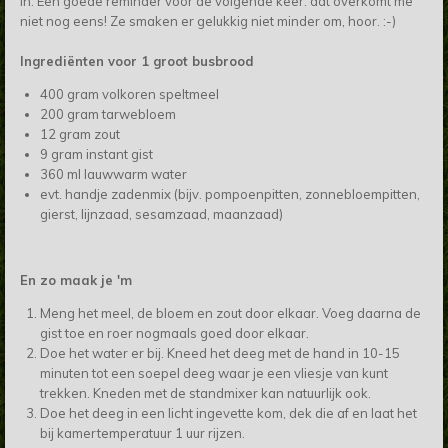
in. Een goede reminder voor de volgende keer: dat overkomt me
niet nog eens! Ze smaken er gelukkig niet minder om, hoor. :-)
Ingrediënten voor 1 groot busbrood
400 gram volkoren speltmeel
200 gram tarwebloem
12 gram zout
9 gram instant gist
360 ml lauwwarm water
evt. handje zadenmix (bijv. pompoenpitten, zonnebloempitten,
gierst, lijnzaad, sesamzaad, maanzaad)
En zo maak je 'm
Meng het meel, de bloem en zout door elkaar. Voeg daarna de
gist toe en roer nogmaals goed door elkaar.
Doe het water er bij. Kneed het deeg met de hand in 10-15
minuten tot een soepel deeg waar je een vliesje van kunt
trekken. Kneden met de standmixer kan natuurlijk ook.
Doe het deeg in een licht ingevette kom, dek die af en laat het
bij kamertemperatuur 1 uur rijzen.