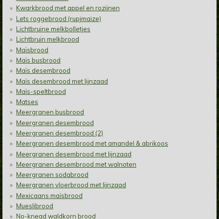
Kwarkbrood met appel en rozijnen
Lets roggebrood (rupjmaize)
Lichtbruine melkbolletjes
Lichtbruin melkbrood
Maïsbrood
Maïs busbrood
Maïs desembrood
Maïs desembrood met lijnzaad
Maïs-speltbrood
Matses
Meergranen busbrood
Meergranen desembrood
Meergranen desembrood (2)
Meergranen desembrood met amandel & abrikoos
Meergranen desembrood met lijnzaad
Meergranen desembrood met walnoten
Meergranen sodabrood
Meergranen vloerbrood met lijnzaad
Mexicaans maïsbrood
Mueslibrood
No-knead waldkorn brood