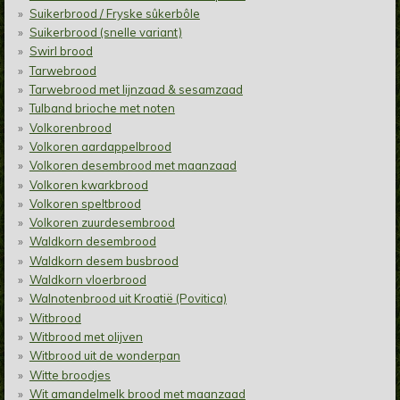
Suikerbrood / Fryske sûkerbôle
Suikerbrood (snelle variant)
Swirl brood
Tarwebrood
Tarwebrood met lijnzaad & sesamzaad
Tulband brioche met noten
Volkorenbrood
Volkoren aardappelbrood
Volkoren desembrood met maanzaad
Volkoren kwarkbrood
Volkoren speltbrood
Volkoren zuurdesembrood
Waldkorn desembrood
Waldkorn desem busbrood
Waldkorn vloerbrood
Walnotenbrood uit Kroatië (Povitica)
Witbrood
Witbrood met olijven
Witbrood uit de wonderpan
Witte broodjes
Wit amandelmelk brood met maanzaad