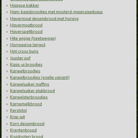
Haagse kakker
Ham-kaasbroodjes met mosterd-maanzaadsaus
Havermout desembrood met honing
Havermoutbrood
Haverspeltbrood
Hite wigge (heetwegge)
Hongaarse langoš
Hot cross buns
Jouster pof
Kaas-ui broodjes
Kaneelbroodjes
Kaneelbroodjes (snelle variant)
Kaneelsuiker muffins
Kaneelsuiker plukbrood
Kaneelsterbroodjes
Karnemelkbrood
Kerststol
Knip wit
Korn desembrood
Krentenbrood
Kruidnoten brood