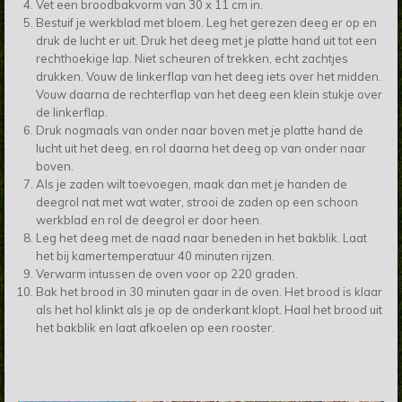
Vet een broodbakvorm van 30 x 11 cm in.
Bestuif je werkblad met bloem. Leg het gerezen deeg er op en
druk de lucht er uit. Druk het deeg met je platte hand uit tot een
rechthoekige lap. Niet scheuren of trekken, echt zachtjes
drukken. Vouw de linkerflap van het deeg iets over het midden.
Vouw daarna de rechterflap van het deeg een klein stukje over
de linkerflap.
Druk nogmaals van onder naar boven met je platte hand de
lucht uit het deeg, en rol daarna het deeg op van onder naar
boven.
Als je zaden wilt toevoegen, maak dan met je handen de
deegrol nat met wat water, strooi de zaden op een schoon
werkblad en rol de deegrol er door heen.
Leg het deeg met de naad naar beneden in het bakblik. Laat
het bij kamertemperatuur 40 minuten rijzen.
Verwarm intussen de oven voor op 220 graden.
Bak het brood in 30 minuten gaar in de oven. Het brood is klaar
als het hol klinkt als je op de onderkant klopt. Haal het brood uit
het bakblik en laat afkoelen op een rooster.