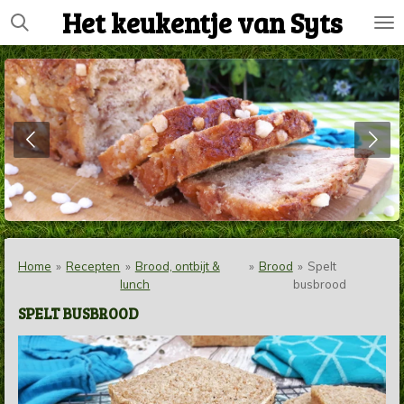
Het keukentje van Syts
Ga
direct
naar
de
hoofdinhoud
Home
»
Recepten
»
Brood, ontbijt &
»
Brood
»
Spelt
lunch
busbrood
SPELT BUSBROOD