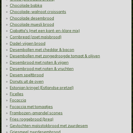
Chocolade babka
Chocolade-walnoot croissants
Chocolade desembrood
Chocolade muesli brood
Ciabatta's (met een kant-en-klare mix)
Cornbread (zoet maïsbrood)
Dadel-vijgen brood
Desembollen met cheddar & bacon
Desembollen met zongedroogde tomaat & olijven
Desembrood met noten & vijgen
Desembrood met noten & vruchten
Desem speltbrood
Donuts uit de oven
Estonian kringel (Estlandse pretzel)
Ficelles
Focaccia
Focaccia met tomaatjes
Frambozen-amandel scones
Fries roggebrood (brea)
Gevlochten maïsstokbrood met zuurdesem
Griesmeel zuurdesembrood