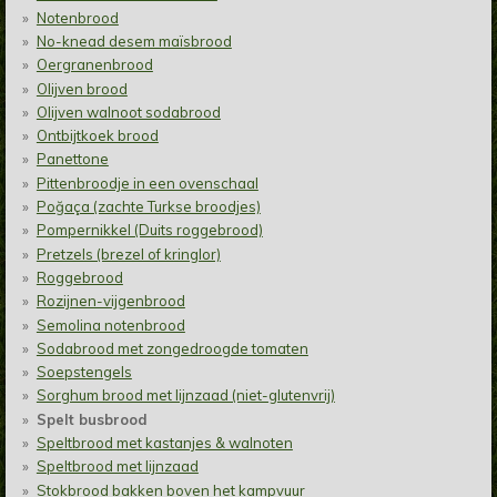
Notenbrood
No-knead desem maïsbrood
Oergranenbrood
Olijven brood
Olijven walnoot sodabrood
Ontbijtkoek brood
Panettone
Pittenbroodje in een ovenschaal
Poğaça (zachte Turkse broodjes)
Pompernikkel (Duits roggebrood)
Pretzels (brezel of kringlor)
Roggebrood
Rozijnen-vijgenbrood
Semolina notenbrood
Sodabrood met zongedroogde tomaten
Soepstengels
Sorghum brood met lijnzaad (niet-glutenvrij)
Spelt busbrood
Speltbrood met kastanjes & walnoten
Speltbrood met lijnzaad
Stokbrood bakken boven het kampvuur