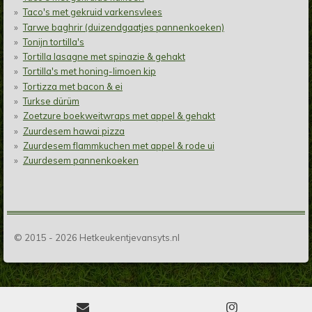
Taco's met gekruid varkensvlees
Tarwe baghrir (duizendgaatjes pannenkoeken)
Tonijn tortilla's
Tortilla lasagne met spinazie & gehakt
Tortilla's met honing-limoen kip
Tortizza met bacon & ei
Turkse dürüm
Zoetzure boekweitwraps met appel & gehakt
Zuurdesem hawai pizza
Zuurdesem flammkuchen met appel & rode ui
Zuurdesem pannenkoeken
© 2015 - 2026 Hetkeukentjevansyts.nl