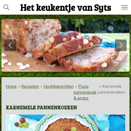
Het keukentje van Syts
Ga
direct
naar
de
hoofdinhoud
Home
»
Recepten
»
Hoofdgerechten
»
Pizza,
»
Karnemelk
pannenkoek
pannenkoeken
& wraps
KARNEMELK PANNENKOEKEN