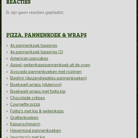
REACTIES
Er zijn geen reacties geplaatst.
PIZZA, PANNENKOEK & WRAPS
4x pannenkoek toppings
4x pannenkoek toppings (2)
American pancakes
Appel-geitenkaaspannenkoek uit de oven
Avocado pannenkoeken met rozijnen
Baghrir (duizendgaatjes pannenkoeken)
Boekweit wraps (glutenvrij)
Boekweit wraps met fajita kip
Chocolade crêpes
Courgette pizza
Fajita's met kip & geitenkaas
Gruttenkoeken
Kaiserschmarrn
Havermout pannenkoeken
Java taco's met kip