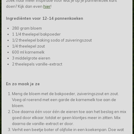
zoek naar meer inspiratie voor wat je op je pannenkoek kunt
doen? Kijk dan even
hier
!
Ingrediënten voor 12-14 pannenkoeken
280 gram bloem
1 1/4 theelepel bakpoeder
1/2 theelepel baking soda of zuiveringszout
1/4 theelepel zout
600 ml karnemelk
3 middelgrote eieren
2 theelepels vanille-extract
En zo maak je ze
Meng de bloem met de bakpoeder, zuiveringszout en zout.
Voeg al roerend met een garde de karnemelk toe aan de
bloem.
Doe daarna één voor één de eieren toe aan het beslag en mix
goed door elkaar, totdat er geen klontjes meer in zitten. Mix
daarna de vanille-extract er door.
Verhit een beetje boter of olijfolie in een koekenpan. Doe wat