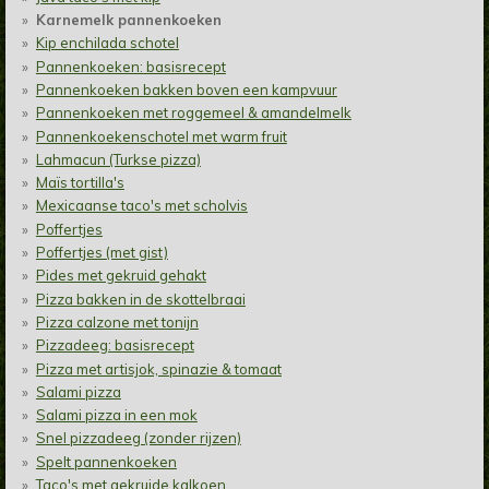
Karnemelk pannenkoeken
Kip enchilada schotel
Pannenkoeken: basisrecept
Pannenkoeken bakken boven een kampvuur
Pannenkoeken met roggemeel & amandelmelk
Pannenkoekenschotel met warm fruit
Lahmacun (Turkse pizza)
Maïs tortilla's
Mexicaanse taco's met scholvis
Poffertjes
Poffertjes (met gist)
Pides met gekruid gehakt
Pizza bakken in de skottelbraai
Pizza calzone met tonijn
Pizzadeeg: basisrecept
Pizza met artisjok, spinazie & tomaat
Salami pizza
Salami pizza in een mok
Snel pizzadeeg (zonder rijzen)
Spelt pannenkoeken
Taco's met gekruide kalkoen