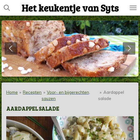
Het keukentje van Syts
Ga
direct
naar
de
hoofdinhoud
Home
»
Recepten
»
Voor- en bijgerechten,
»
Aardappel
sauzen
salade
AARDAPPEL SALADE