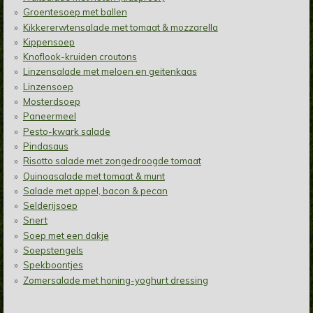
Groentesoep met ballen
Kikkererwtensalade met tomaat & mozzarella
Kippensoep
Knoflook-kruiden croutons
Linzensalade met meloen en geitenkaas
Linzensoep
Mosterdsoep
Paneermeel
Pesto-kwark salade
Pindasaus
Risotto salade met zongedroogde tomaat
Quinoasalade met tomaat & munt
Salade met appel, bacon & pecan
Selderijsoep
Snert
Soep met een dakje
Soepstengels
Spekboontjes
Zomersalade met honing-yoghurt dressing