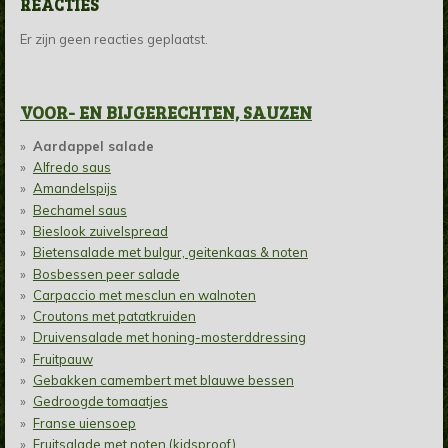
REACTIES
Er zijn geen reacties geplaatst.
VOOR- EN BIJGERECHTEN, SAUZEN
Aardappel salade
Alfredo saus
Amandelspijs
Bechamel saus
Bieslook zuivelspread
Bietensalade met bulgur, geitenkaas & noten
Bosbessen peer salade
Carpaccio met mesclun en walnoten
Croutons met patatkruiden
Druivensalade met honing-mosterddressing
Fruitpauw
Gebakken camembert met blauwe bessen
Gedroogde tomaatjes
Franse uiensoep
Fruitsalade met noten (kidsproof)