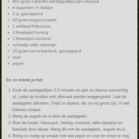
450 gram CêlaVíta aardappeltjes tijm zeezout
4 augurken, in stukjes
1 ui, gesnipperd
50 gram magere kwark
1 eetlepel fritessaus
1 theelepel honing
1 theelepel mosterd
scheutje witte wijnazijn
10 gram verse bieslook, gesnipperd
zout
peper
En zo maak je het
Kook de aardappeltjes 2-3 minuten en giet ze daarna voorzichtig
af, zodat de kruiden niet allemaal worden weggespoeld. Laat de
aardappels afkoelen. Snijd ze daarna, als ze vrij groot zijn, in wat
kleinere stukjes.
Meng de augurk en ui door de aardappels.
Roer de kwark, fritessaus, honing, mosterd, witte wijnazijn en
bieslook door elkaar. Meng dit met de aardappels, augurk en ui.
Breng zo nodig op smaak met wat peper en zout en strooi er nog