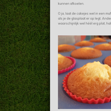
kunnen afkoelen.
O ja, laat de cakejes wel in een muff
als je de glasplaat er op legt. And
waarschijnlijk wel héél erg plat, ha