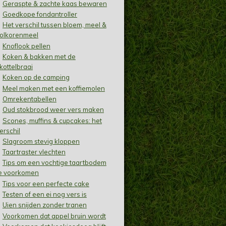
Geraspte & zachte kaas bewaren
Goedkope fondantroller
Het verschil tussen bloem, meel &
olkorenmeel
Knoflook pellen
Koken & bakken met de
kottelbraai
Koken op de camping
Meel maken met een koffiemolen
Omrekentabellen
Oud stokbrood weer vers maken
Scones, muffins & cupcakes: het
erschil
Slagroom stevig kloppen
Taartraster vlechten
Tips om een vochtige taartbodem
e voorkomen
Tips voor een perfecte cake
Testen of een ei nog vers is
Uien snijden zonder tranen
Voorkomen dat appel bruin wordt