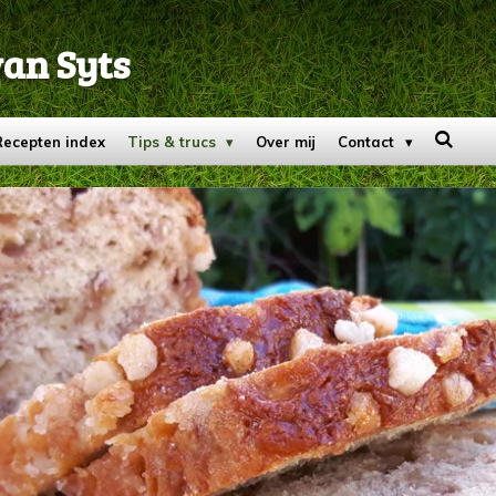
van Syts
Recepten index
Tips & trucs
Over mij
Contact