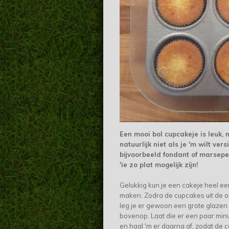
Een mooi bol cupcakeje is leuk,
natuurlijk niet als je 'm wilt ver
bijvoorbeeld fondant of marsep
'ie zo plat mogelijk zijn!
Gelukkig kun je een cakeje heel ee
maken. Zodra de cupcakes uit de 
leg je er gewoon een grote glazen 
bovenop. Laat die er een paar min
en haal 'm er daarna af, zodat de 