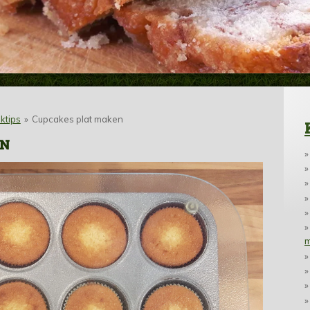
ktips
»
Cupcakes plat maken
EN
m