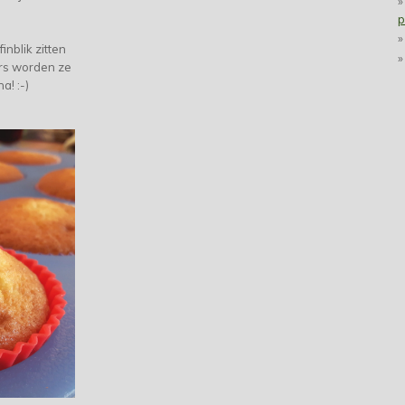
p
inblik zitten
ers worden ze
ha! :-)