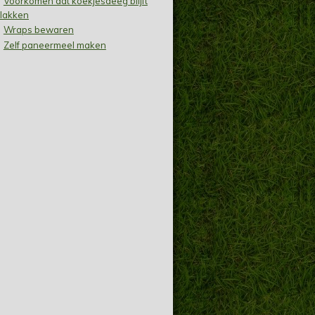
Voorkomen dat koekjesdeeg blijft
lakken
Wraps bewaren
Zelf paneermeel maken