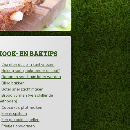
KOOK- EN BAKTIPS
25x eten dat je in kunt vriezen
Baking soda, bakpoeder of zout?
Bananen snel bruin laten worden
Blind bakken
Boter snel zacht maken
Brood vormen (verschillende
ethoden)
Cupcakes plat maken
Een ei splitsen
Een gekookt ei pellen
Frietjes opwarmen