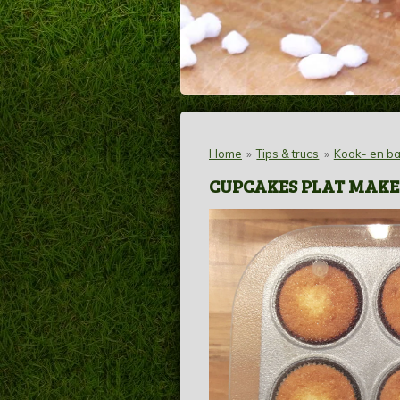
Home
»
Tips & trucs
»
Kook- en ba
CUPCAKES PLAT MAK