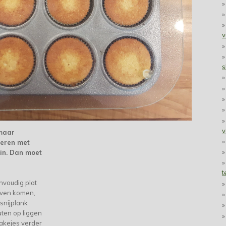
v
s
v
 maar
sieren met
ein. Dan moet
t
nvoudig plat
oven komen,
snijplank
uten op liggen
cakejes verder