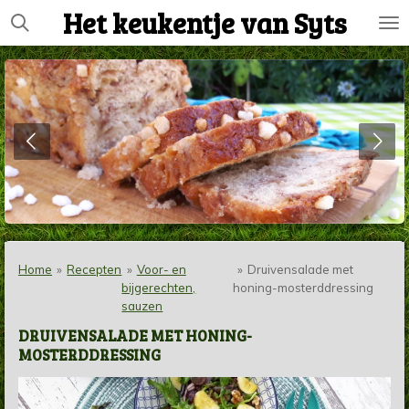
Het keukentje van Syts
Ga
direct
naar
de
hoofdinhoud
Home
»
Recepten
»
Voor- en
»
Druivensalade met
bijgerechten,
honing-mosterddressing
sauzen
DRUIVENSALADE MET HONING-
MOSTERDDRESSING