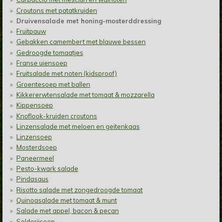
Croutons met patatkruiden
Druivensalade met honing-mosterddressing
Fruitpauw
Gebakken camembert met blauwe bessen
Gedroogde tomaatjes
Franse uiensoep
Fruitsalade met noten (kidsproof)
Groentesoep met ballen
Kikkererwtensalade met tomaat & mozzarella
Kippensoep
Knoflook-kruiden croutons
Linzensalade met meloen en geitenkaas
Linzensoep
Mosterdsoep
Paneermeel
Pesto-kwark salade
Pindasaus
Risotto salade met zongedroogde tomaat
Quinoasalade met tomaat & munt
Salade met appel, bacon & pecan
Selderijsoep