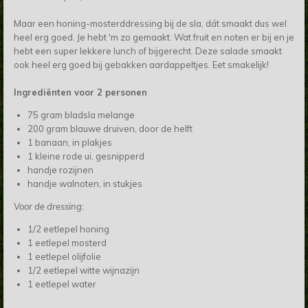
Maar een honing-mosterddressing bij de sla, dát smaakt dus wel
heel erg goed. Je hebt 'm zo gemaakt. Wat fruit en noten er bij en je
hebt een super lekkere lunch of bijgerecht. Deze salade smaakt
ook heel erg goed bij gebakken aardappeltjes. Eet smakelijk!
Ingrediënten voor 2 personen
75 gram bladsla melange
200 gram blauwe druiven, door de helft
1 banaan, in plakjes
1 kleine rode ui, gesnipperd
handje rozijnen
handje walnoten, in stukjes
Voor de dressing:
1/2 eetlepel honing
1 eetlepel mosterd
1 eetlepel olijfolie
1/2 eetlepel witte wijnazijn
1 eetlepel water