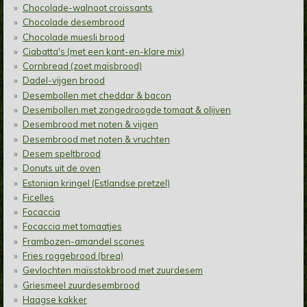
Chocolade-walnoot croissants
Chocolade desembrood
Chocolade muesli brood
Ciabatta's (met een kant-en-klare mix)
Cornbread (zoet maïsbrood)
Dadel-vijgen brood
Desembollen met cheddar & bacon
Desembollen met zongedroogde tomaat & olijven
Desembrood met noten & vijgen
Desembrood met noten & vruchten
Desem speltbrood
Donuts uit de oven
Estonian kringel (Estlandse pretzel)
Ficelles
Focaccia
Focaccia met tomaatjes
Frambozen-amandel scones
Fries roggebrood (brea)
Gevlochten maïsstokbrood met zuurdesem
Griesmeel zuurdesembrood
Haagse kakker