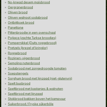
No-knead desem maïsbrood
Oergranenbrood
Olijven brood
Olijven walnoot sodabrood
Ontbijtkoek brood
Panettone
Pittenbroodje in een ovenschaal
Poğaça (zachte Turkse broodjes)
Pompernikkel (Duits roggebrood)
Pretzels (brezel of kringlor)
Roggebrood
Rozijnen-vijgenbrood
Semolina notenbrood
Sodabrood met zongedroogde tomaten
Soepstengels
Sorghum brood met lijnzaad (niet-glutenvrij)
Spelt busbrood
Speltbrood met kastanjes & walnoten
Speltbrood met lijnzaad
Stokbrood bakken boven het kampvuur
Suikerbrood / Fryske sûkerbôle