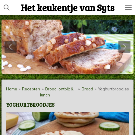
Het keukentje van Syts
Ga
direct
naar
de
hoofdinhoud
Home
»
Recepten
»
Brood, ontbijt &
»
Brood
»
Yoghurtbroodjes
lunch
YOGHURTBROODJES