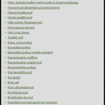
Ham-kaasbroodjes met mosterd-maanzaadsaus
Havermout desembrood met honing
Havermoutbrood
Haverspeltbrood
Hite wigge (heetwegge)
Hongaarse langoš
Hot cross buns
Jouster pof
Kaas-ui broodjes
Kaneelbroodjes
Kaneelbroodjes (snelle variant)
Kaneelsuiker muffins
Kaneelsuiker plukbrood
Kaneelsterbroodjes
Karnemelkbrood
Kerststol
Knip wit
Korn desembrood
Krentenbrood
Kruidnoten brood
Kwarkbrood met appel en rozijnen