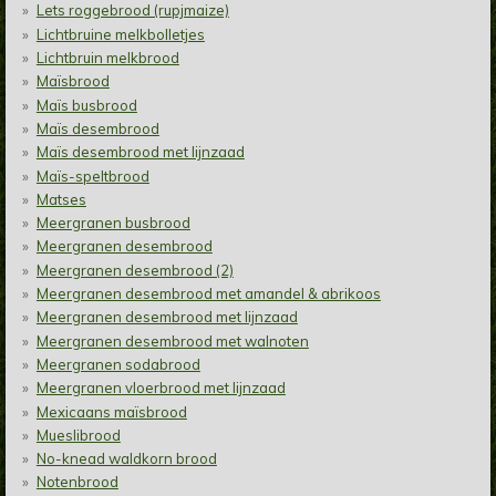
Lets roggebrood (rupjmaize)
Lichtbruine melkbolletjes
Lichtbruin melkbrood
Maïsbrood
Maïs busbrood
Maïs desembrood
Maïs desembrood met lijnzaad
Maïs-speltbrood
Matses
Meergranen busbrood
Meergranen desembrood
Meergranen desembrood (2)
Meergranen desembrood met amandel & abrikoos
Meergranen desembrood met lijnzaad
Meergranen desembrood met walnoten
Meergranen sodabrood
Meergranen vloerbrood met lijnzaad
Mexicaans maïsbrood
Mueslibrood
No-knead waldkorn brood
Notenbrood