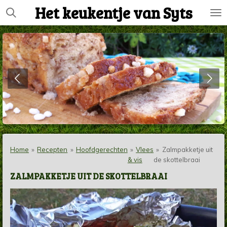
Het keukentje van Syts
Ga
direct
naar
de
hoofdinhoud
Home
»
Recepten
»
Hoofdgerechten
»
Vlees
»
Zalmpakketje uit
& vis
de skottelbraai
ZALMPAKKETJE UIT DE SKOTTELBRAAI