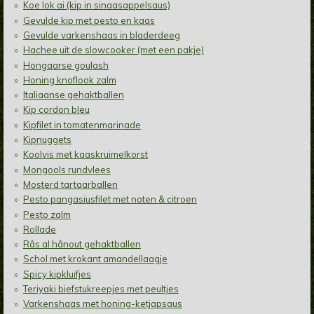
Koe lok ai (kip in sinaasappelsaus)
Gevulde kip met pesto en kaas
Gevulde varkenshaas in bladerdeeg
Hachee uit de slowcooker (met een pakje)
Hongaarse goulash
Honing knoflook zalm
Italiaanse gehaktballen
Kip cordon bleu
Kipfilet in tomatenmarinade
Kipnuggets
Koolvis met kaaskruimelkorst
Mongools rundvlees
Mosterd tartaarballen
Pesto pangasiusfilet met noten & citroen
Pesto zalm
Rollade
Râs al hânout gehaktballen
Schol met krokant amandellaagje
Spicy kipkluifjes
Teriyaki biefstukreepjes met peultjes
Varkenshaas met honing-ketjapsaus