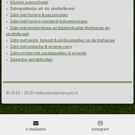
Visstick ovenschotel
Zalmpakketje uit de skottelbraai
Zalm met honing & pecannoten
Zalm met honing-mosterd-balsamicosaus
Zalm met mosterdsaus en basterdsuiker (barbecue en
skottelbraai)
Zalm met pesto, tomaat & pijnboompitjes op de barbecue
Zalm met pistache & groene curry
Zalmschotel met aardappeltjes & groente
Zweedse gehaktballen
© 2015 - 2026 Hetkeukentjevansyts.nl
E-mailadres
Instagram