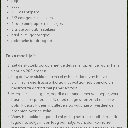
peper
zout
1 ui, gesnipperd
1/2 courgette, in stukjes
1 rode puntpaprika, in stukjes
1 grote tomaat, in stukjes
basilicum (gedroogde)
peterselie (gedroogde)
En zo maak je 't
Zet de skottelbraai aan met de deksel er op, en verwarm hem
voor op 200 graden.
Leg de twee stukken zalmfilet in het midden van het vel
aluminiumfolie. Besprenkel ze met wat zonnebloemolie en
bestrooi ze daarna met peper en zout.
Meng de ui, courgette, paprika en tomaat met wat peper, zout,
basilicum en peterselie. Ik deed dat gewoon zo uit de losse
pols, ik gebruik geen maatlepels op vakantie :-) Verdeel de
groenten over de zalm.
Vouw het pakketje goed dicht en leg het in de skottelbraai. Ik
legde het pakje in een laag pannetje, want dan kon ik het