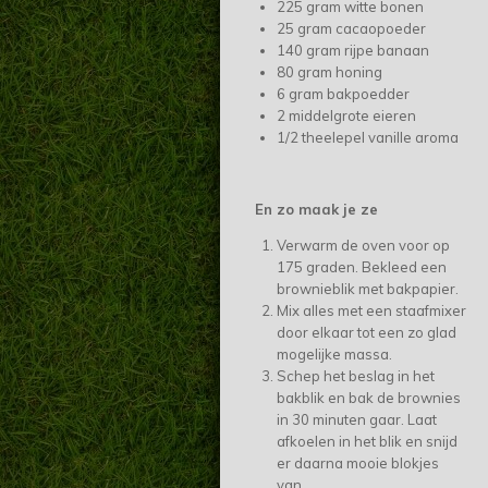
225 gram witte bonen
25 gram cacaopoeder
140 gram rijpe banaan
80 gram honing
6 gram bakpoedder
2 middelgrote eieren
1/2 theelepel vanille aroma
En zo maak je ze
Verwarm de oven voor op
175 graden. Bekleed een
brownieblik met bakpapier.
Mix alles met een staafmixer
door elkaar tot een zo glad
mogelijke massa.
Schep het beslag in het
bakblik en bak de brownies
in 30 minuten gaar. Laat
afkoelen in het blik en snijd
er daarna mooie blokjes
van.