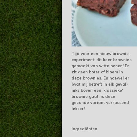
Tijd voor een nieuw brownie-
experiment: dit keer brownies
gemaakt van witte bonen! Er
zit geen boter of bloem in
deze brownies. En hoewel er
(wat mij betreft in elk geval)
niks boven een 'klassieke'
brownie gaat, is deze
gezonde variant verrassend
lekker!
Ingrediënten