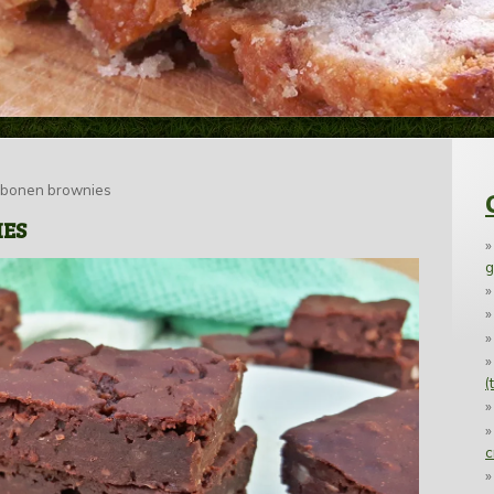
 bonen brownies
IES
g
(
c