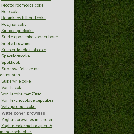
Ricotta roomkaas cake
Rolo cake
Roomkaas tulband cake
Rozijnencake
Sinaasappelcake
Snelle appelcake zonder boter
Snelle brownies
Snickerdoodle mokcake
Speculaascake
Spekkoek
Stroopwafelcake met
ecannoten
Suikervrije cake
Vanille cake
Vanillecake met Zùsto
Vanille-chocolade cupcakes
Vetvrije appelcake
Witte bonen brownies
Yoghurt brownies met noten
Yoghurtcake met rozijnen &
mandelschaafsel