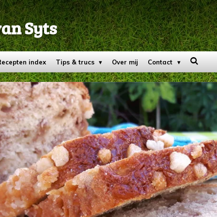
van Syts
Recepten index
Tips & trucs
Over mij
Contact