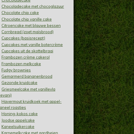
Chocoladecake met chocoglazuur
Chocolate chip cake
Chocolate chip vanille cake
Citroencake met blauwe bessen
Cornbread (zoet maïsbrood)
Cupcakes (basisrecept)
Cupcakes met vanille botercrème
Cupcakes uit de skottelbraai
Frambozen crème cakerol
Frambozen melkcake
Fudgy brownies
Gemarmerd bananenbrood
Gezonde kruidcake
Griesmeelcake met vanillevla
revani)
Havermout kruidkoek met appel-
aneel roasties
Honing-kokos cake
Joodse appelcake
Kaneelsuikercake
Karnemelkcake met aardbeien