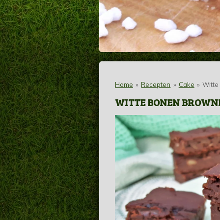
Home
»
Recepten
»
Cake
»
Witte
WITTE BONEN BROWN