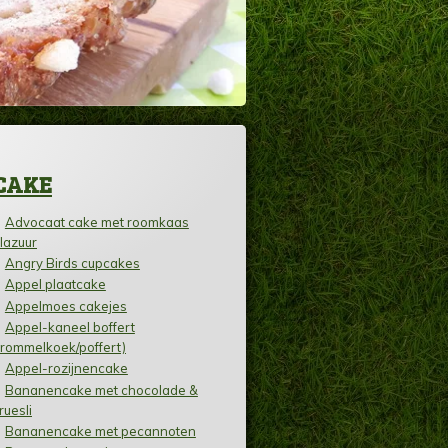
CAKE
Advocaat cake met roomkaas
lazuur
Angry Birds cupcakes
Appel plaatcake
Appelmoes cakejes
Appel-kaneel boffert
trommelkoek/poffert)
Appel-rozijnencake
Bananencake met chocolade &
ruesli
Bananencake met pecannoten