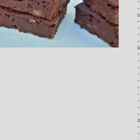
b
b
(