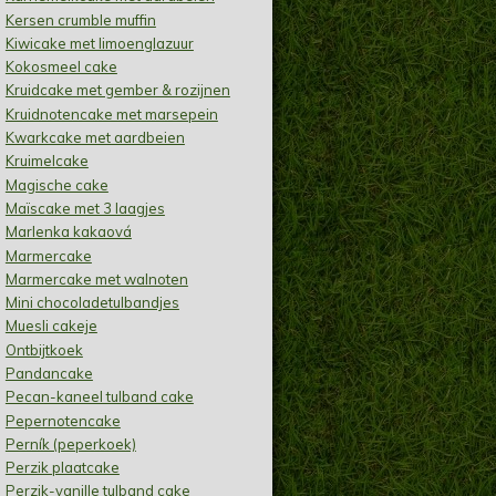
Kersen crumble muffin
Kiwicake met limoenglazuur
Kokosmeel cake
Kruidcake met gember & rozijnen
Kruidnotencake met marsepein
Kwarkcake met aardbeien
Kruimelcake
Magische cake
Maïscake met 3 laagjes
Marlenka kakaová
Marmercake
Marmercake met walnoten
Mini chocoladetulbandjes
Muesli cakeje
Ontbijtkoek
Pandancake
Pecan-kaneel tulband cake
Pepernotencake
Perník (peperkoek)
Perzik plaatcake
Perzik-vanille tulband cake