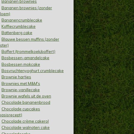
Bananen brownies
Bananen brownies (zonder
loem)
Bananencrumblecake
Koffiecrumblecake
Battenberg cake
Blauwe bessen muffins (zonder
oter)
Boffert (trommelkoek/poffert)
Bosbessen-amandelcake
Bosbessen mokcake
Bosvruchtenyoghurt crumblecake
Brownie hartjes
Brownies met M&M's
Brownie-vanillecake
Brownie wafels uit de oven
Chocolade bananenbrood
Chocolade cupcakes
basisrecept)
Chocolade crème cakerol
Chocolade walnoten cake
Chocoladecake