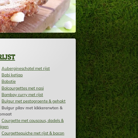
RIJST
Aubergineschotel met rijst
Babi ketjap
Bobotie
Bolcourgettes met nasi
Bombay curry met rijst
Bulgur met pestogroente & gehakt
Bulgur pilav met kikkererwten &
omaat
Courgette met couscous, dadels &
ijgen
Courgettequiche met rijst & bacon