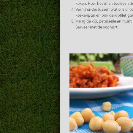
koken. Roer het af en toe even d
Verhit ondertussen wat olie of bo
koekenpan en bak de kipfilet ga
Meng de kip, peterselie en munt 
Serveer met de yoghurt.