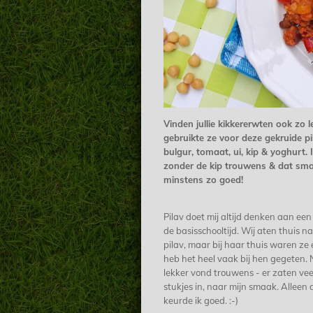
Vinden jullie kikkererwten ook zo l
gebruikte ze voor deze gekruide p
bulgur, tomaat, ui, kip & yoghurt. 
zonder de kip trouwens & dat sm
minstens zo goed!
Pilav doet mij altijd denken aan een
de basisschooltijd. Wij aten thuis na
pilav, maar bij haar thuis waren ze 
heb het heel vaak bij hen gegeten. N
lekker vond trouwens - er zaten veel
stukjes in, naar mijn smaak. Alleen 
keurde ik goed. :-)