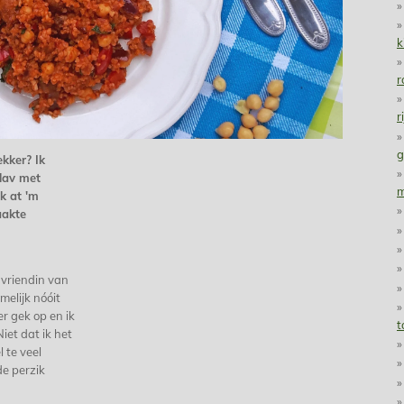
k
r
r
g
ekker? Ik
ilav met
m
Ik at 'm
aakte
 vriendin van
melijk nóóit
er gek op en ik
t
iet dat ik het
 te veel
de perzik