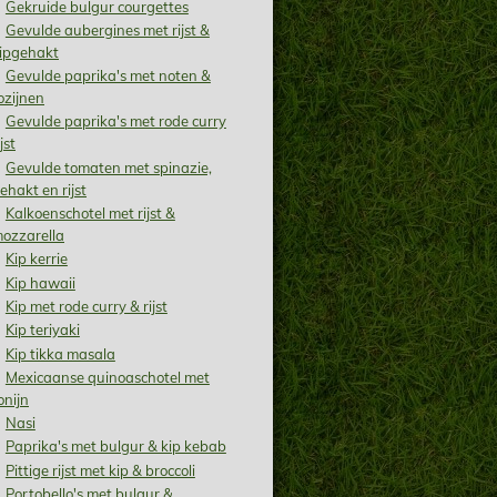
Gekruide bulgur courgettes
Gevulde aubergines met rijst &
ipgehakt
Gevulde paprika's met noten &
ozijnen
Gevulde paprika's met rode curry
ijst
Gevulde tomaten met spinazie,
ehakt en rijst
Kalkoenschotel met rijst &
ozzarella
Kip kerrie
Kip hawaii
Kip met rode curry & rijst
Kip teriyaki
Kip tikka masala
Mexicaanse quinoaschotel met
onijn
Nasi
Paprika's met bulgur & kip kebab
Pittige rijst met kip & broccoli
Portobello's met bulgur &