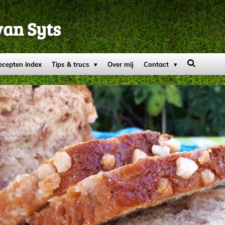
van Syts
ecepten index
Tips & trucs
Over mij
Contact