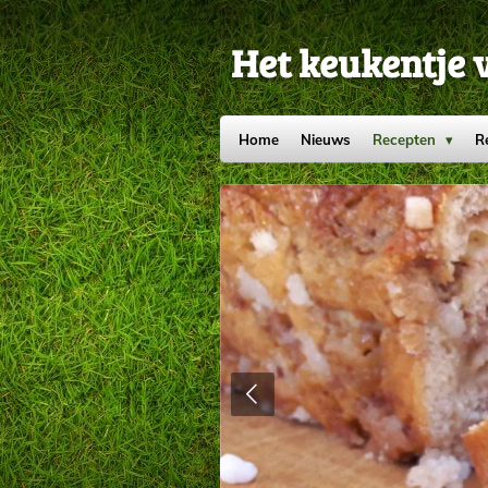
Ga
direct
Het keukentje 
naar
de
hoofdinhoud
Home
Nieuws
Recepten
R