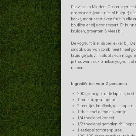
Pilav is een Midden-Oosters gerecht
graansoort (zoals rijst of bulgur) ni
kookt, maar eerst even fruit in olie
bouillon er bij gaar smoort. Er kunne
kruiden, groenten & vlees bij.
De yoghurt is er super lekker bij! D
smaak daarvan combineert heel go
kruidige pilav. In plaats van mager
je trouwens ook Griekse yoghurt of
nemen.
Ingrediënten voor 2 personen
200 gram gekruide kipfilet, in st
1 rode ui, gesnipperd
2 teentjes knoflook, gesnipperd
1 theelepel gemalen komijn
1/4 theelepel kaneel
1/2 theelepel gemalen chilipeper
1 eetlepel tomatenpuree