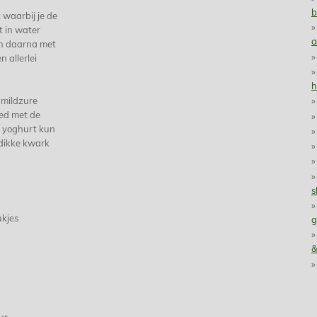
b
 waarbij je de
et in water
a
 en daarna met
n allerlei
h
e mildzure
ed met de
e yoghurt kun
 dikke kwark
s
ukjes
g
&