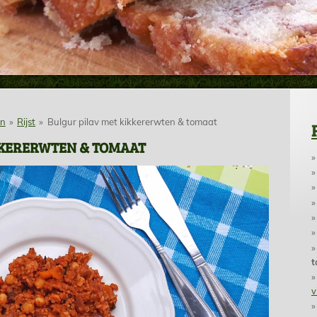
en
»
Rijst
»
Bulgur pilav met kikkererwten & tomaat
KKERERWTEN & TOMAAT
t
v