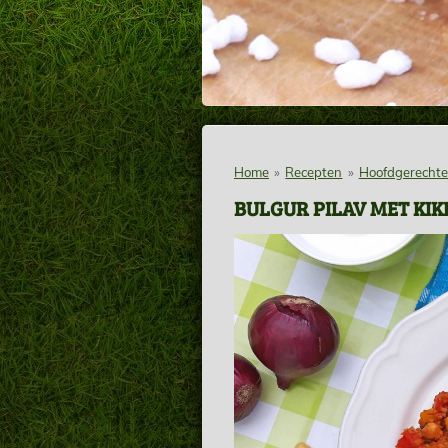
Home
»
Recepten
»
Hoofdgerecht
BULGUR PILAV MET KI