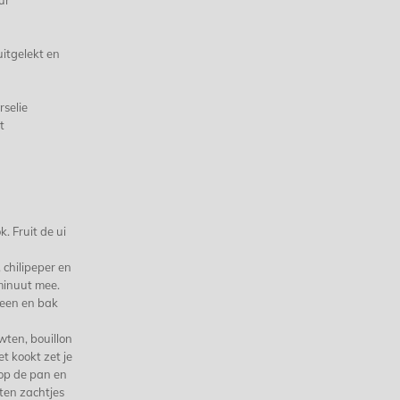
ur
k
uitgelekt en
rselie
t
k. Fruit de ui
 chilipeper en
minuut mee.
heen en bak
wten, bouillon
et kookt zet je
 op de pan en
ten zachtjes