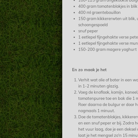
100-125 gram ongekookte bulg
400 gram tomatenblokjes in bli
400 ml groentebouillon
150 gram kikkererwten uit blik, 
schoongespoeld
snuf peper
1 eetlepel fijngehakte verse pete
1 eetlepel fijngehakte verse mun
150-200 gram magere yoghurt
En zo maak je het
Verhit wat olie of boter in een wo
in 1-2 minuten glazig.
Voeg de knoflook, komijn, kaneel,
tomatenpuree toe en bak die 1 
Roer daarna de bulgur er door 
nogmaals 1 minuut.
Doe de tomatenblokjes, kikkerer
en een snuf peper er bij. Zodra h
het vuur laag, doe je een deksel
laat je het mengsel zo'n 15 minu