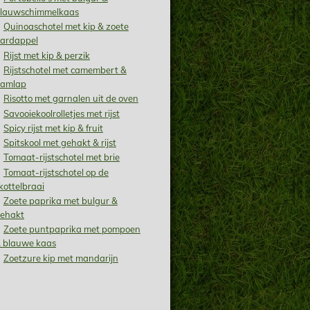
lauwschimmelkaas
Quinoaschotel met kip & zoete
ardappel
Rijst met kip & perzik
Rijstschotel met camembert &
amlap
Risotto met garnalen uit de oven
Savooiekoolrolletjes met rijst
Spicy rijst met kip & fruit
Spitskool met gehakt & rijst
Tomaat-rijstschotel met brie
Tomaat-rijstschotel op de
kottelbraai
Zoete paprika met bulgur &
ehakt
Zoete puntpaprika met pompoen
 blauwe kaas
Zoetzure kip met mandarijn