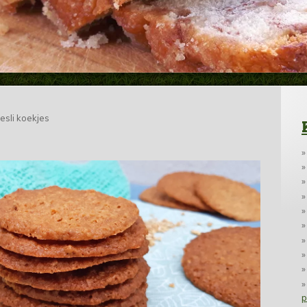
esli koekjes
p