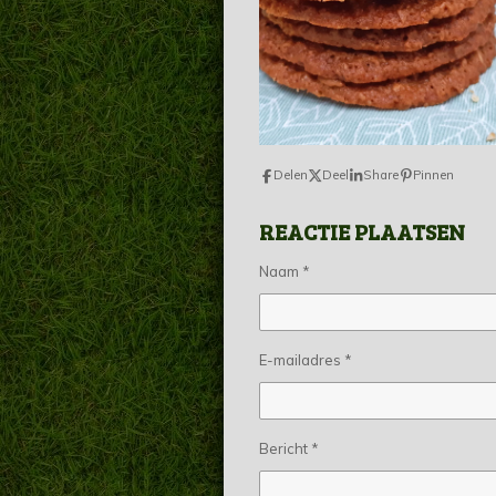
Delen
Deel
Share
Pinnen
REACTIE PLAATSEN
Naam *
E-mailadres *
Bericht *