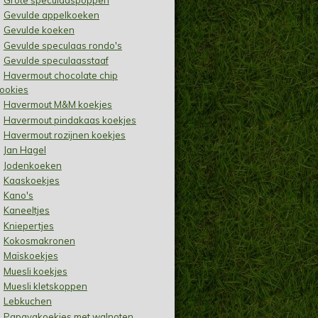
Gevulde appelkoeken
Gevulde koeken
Gevulde speculaas rondo's
Gevulde speculaasstaaf
Havermout chocolate chip
ookies
Havermout M&M koekjes
Havermout pindakaas koekjes
Havermout rozijnen koekjes
Jan Hagel
Jodenkoeken
Kaaskoekjes
Kano's
Kaneeltjes
Kniepertjes
Kokosmakronen
Maïskoekjes
Muesli koekjes
Muesli kletskoppen
Lebkuchen
Papayakoekjes met walnoten