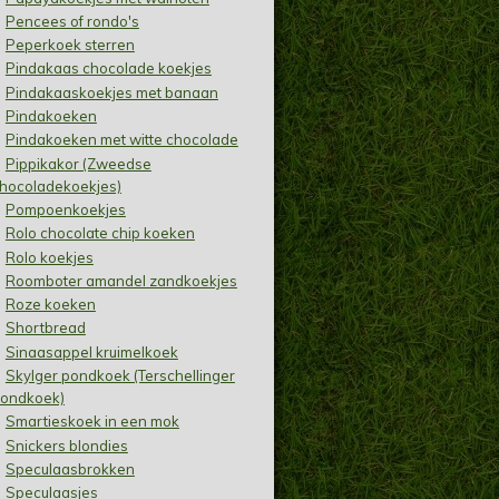
Pencees of rondo's
Peperkoek sterren
Pindakaas chocolade koekjes
Pindakaaskoekjes met banaan
Pindakoeken
Pindakoeken met witte chocolade
Pippikakor (Zweedse
hocoladekoekjes)
Pompoenkoekjes
Rolo chocolate chip koeken
Rolo koekjes
Roomboter amandel zandkoekjes
Roze koeken
Shortbread
Sinaasappel kruimelkoek
Skylger pondkoek (Terschellinger
ondkoek)
Smartieskoek in een mok
Snickers blondies
Speculaasbrokken
Speculaasjes