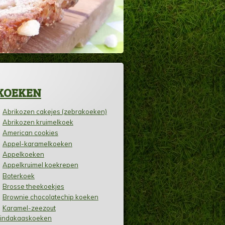
KOEKEN
Abrikozen cakejes (zebrakoeken)
Abrikozen kruimelkoek
American cookies
Appel-karamelkoeken
Appelkoeken
Appelkruimel koekrepen
Boterkoek
Brosse theekoekjes
Brownie chocolatechip koeken
Karamel-zeezout
indakaaskoeken