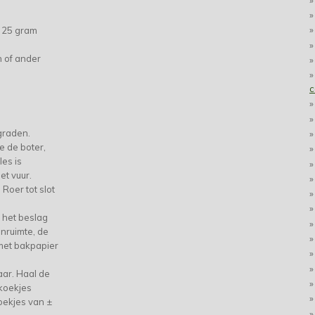
f 25 gram
n of ander
c
graden.
e de boter,
les is
et vuur.
Roer tot slot
 het beslag
nruimte, de
met bakpapier
aar. Haal de
 koekjes
oekjes van ±