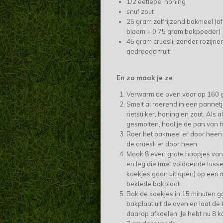
1/2 eetlepel honing
snuf zout
25 gram zelfrijzend bakmeel (o
bloem + 0,75 gram bakpoeder)
45 gram cruesli, zonder rozijne
gedroogd fruit
En zo maak je ze
Verwarm de oven voor op 160 
Smelt al roerend in een pannetj
rietsuiker, honing en zout. Als al
gesmolten, haal je de pan van h
Roer het bakmeel er door heen. 
de cruesli er door heen.
Maak 8 even grote hoopjes van
en leg die (met voldoende tusse
koekjes gaan uitlopen) op een 
beklede bakplaat.
Bak de koekjes in 15 minuten g
bakplaat uit de oven en laat de
daarop afkoelen. Je hebt nu 8 k