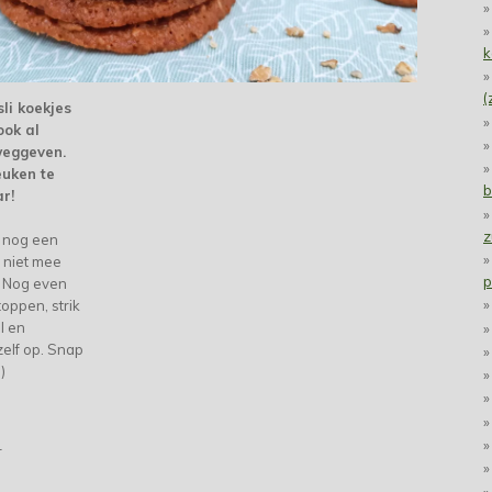
k
(
li koekjes
ook al
weggeven.
euken te
b
ar!
z
k nog een
 niet mee
p
. Nog even
toppen, strik
l en
zelf op. Snap
)
r