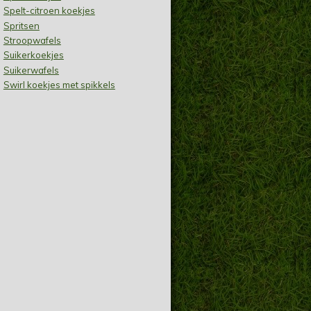
Spelt-citroen koekjes
Spritsen
Stroopwafels
Suikerkoekjes
Suikerwafels
Swirl koekjes met spikkels