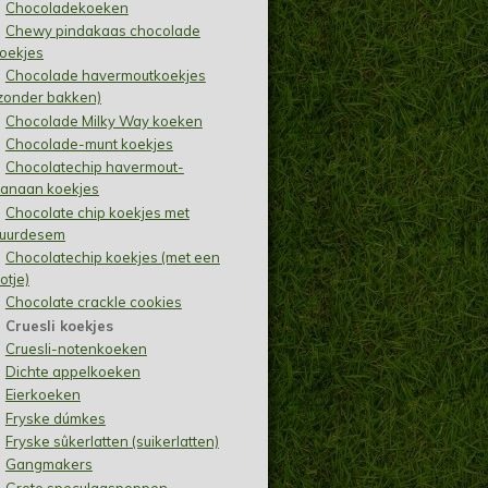
Chocoladekoeken
Chewy pindakaas chocolade
oekjes
Chocolade havermoutkoekjes
zonder bakken)
Chocolade Milky Way koeken
Chocolade-munt koekjes
Chocolatechip havermout-
anaan koekjes
Chocolate chip koekjes met
uurdesem
Chocolatechip koekjes (met een
otje)
Chocolate crackle cookies
Cruesli koekjes
Cruesli-notenkoeken
Dichte appelkoeken
Eierkoeken
Fryske dúmkes
Fryske sûkerlatten (suikerlatten)
Gangmakers
Grote speculaaspoppen