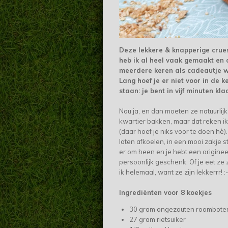
Deze lekkere & knapperige crues
heb ik al heel vaak gemaakt en 
meerdere keren als cadeautje 
Lang hoef je er niet voor in de k
staan: je bent in vijf minuten kla
Nou ja, en dan moeten ze natuurlij
kwartier bakken, maar dat reken ik
(daar hoef je niks voor te doen hè)
laten afkoelen, in een mooi zakje s
er om heen en je hebt een originee
persoonlijk geschenk. Of je eet ze 
ik helemaal, want ze zijn lekkerrr! :-
Ingrediënten voor 8 koekjes
30 gram ongezouten roombote
27 gram rietsuiker