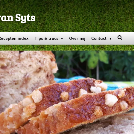
van Syts
Recepten index
Tips & trucs
Over mij
Contact