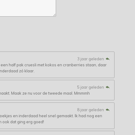
3 jaar geleden
 een half pak cruesli met kokos en cranberries staan, daar
inderdaad zó klaar.
5 jaar geleden
emaakt. Maak ze nu voor de tweede maal. Mmmmh
8 jaar geleden
koekjes en inderdaad heel snel gemaakt. Ik had nog een
n ook dat ging erg goed!