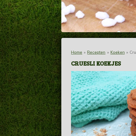
Home
»
Recepten
»
Koeken
»
Cru
CRUESLI KOEKJES