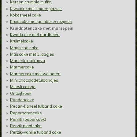
Kersen crumble muffin
Kiwicake met limoenglazuur
Kokosmeel cake
Kruidcake met gember & rozijnen
Kruidnotencake met marsepein
Kwarkcake met aardbeien
Kruimelcake
Magische cake
Maïscake met 3 laagjes
Marlenka kakaová
Marmercake
Marmercake met walnoten
Mini chocoladetulbandjes
Muesli cakeje
Ontbijtkoek
Pandancake
Pecan-kaneel tulband cake
Pepernotencake
Perník (peperkoek)
Perzik plaatcake
Perzik-vanille tulband cake