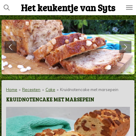
Het keukentje van Syts
Ga
direct
naar
de
hoofdinhoud
Home
»
Recepten
»
Cake
»
Kruidnotencake met marsepein
KRUIDNOTENCAKE MET MARSEPEIN