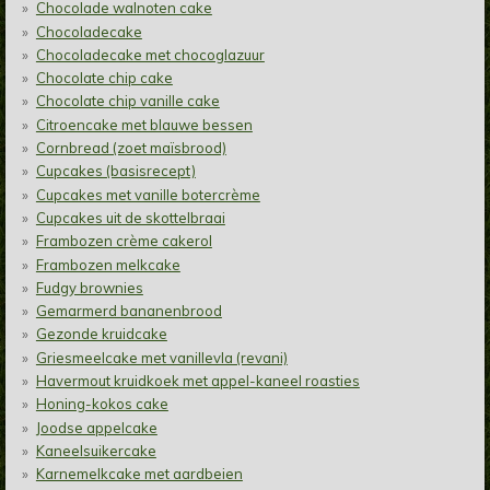
Chocolade walnoten cake
Chocoladecake
Chocoladecake met chocoglazuur
Chocolate chip cake
Chocolate chip vanille cake
Citroencake met blauwe bessen
Cornbread (zoet maïsbrood)
Cupcakes (basisrecept)
Cupcakes met vanille botercrème
Cupcakes uit de skottelbraai
Frambozen crème cakerol
Frambozen melkcake
Fudgy brownies
Gemarmerd bananenbrood
Gezonde kruidcake
Griesmeelcake met vanillevla (revani)
Havermout kruidkoek met appel-kaneel roasties
Honing-kokos cake
Joodse appelcake
Kaneelsuikercake
Karnemelkcake met aardbeien