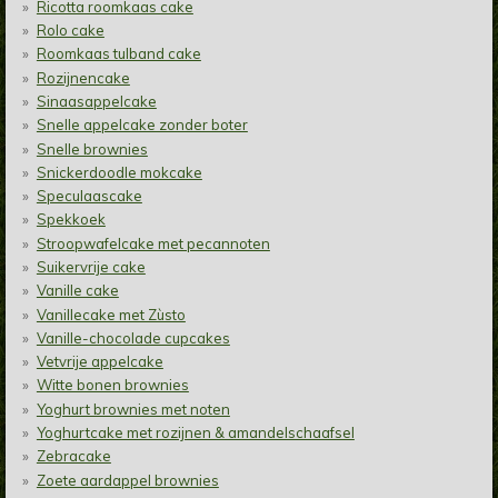
Ricotta roomkaas cake
Rolo cake
Roomkaas tulband cake
Rozijnencake
Sinaasappelcake
Snelle appelcake zonder boter
Snelle brownies
Snickerdoodle mokcake
Speculaascake
Spekkoek
Stroopwafelcake met pecannoten
Suikervrije cake
Vanille cake
Vanillecake met Zùsto
Vanille-chocolade cupcakes
Vetvrije appelcake
Witte bonen brownies
Yoghurt brownies met noten
Yoghurtcake met rozijnen & amandelschaafsel
Zebracake
Zoete aardappel brownies