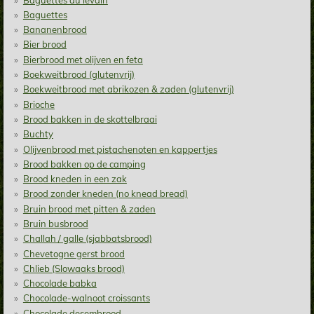
Baguettes
Bananenbrood
Bier brood
Bierbrood met olijven en feta
Boekweitbrood (glutenvrij)
Boekweitbrood met abrikozen & zaden (glutenvrij)
Brioche
Brood bakken in de skottelbraai
Buchty
Olijvenbrood met pistachenoten en kappertjes
Brood bakken op de camping
Brood kneden in een zak
Brood zonder kneden (no knead bread)
Bruin brood met pitten & zaden
Bruin busbrood
Challah / galle (sjabbatsbrood)
Chevetogne gerst brood
Chlieb (Slowaaks brood)
Chocolade babka
Chocolade-walnoot croissants
Chocolade desembrood