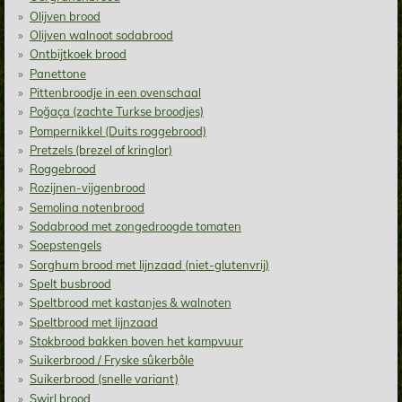
Olijven brood
Olijven walnoot sodabrood
Ontbijtkoek brood
Panettone
Pittenbroodje in een ovenschaal
Poğaça (zachte Turkse broodjes)
Pompernikkel (Duits roggebrood)
Pretzels (brezel of kringlor)
Roggebrood
Rozijnen-vijgenbrood
Semolina notenbrood
Sodabrood met zongedroogde tomaten
Soepstengels
Sorghum brood met lijnzaad (niet-glutenvrij)
Spelt busbrood
Speltbrood met kastanjes & walnoten
Speltbrood met lijnzaad
Stokbrood bakken boven het kampvuur
Suikerbrood / Fryske sûkerbôle
Suikerbrood (snelle variant)
Swirl brood