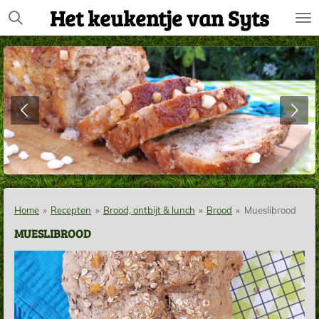
Het keukentje van Syts
Ga
direct
naar
de
hoofdinhoud
Home
»
Recepten
»
Brood, ontbijt & lunch
»
Brood
»
Mueslibrood
MUESLIBROOD