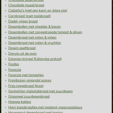
Chocolade muesli brood
Ciabatta's (met een kant-en-klare mix)
Cornbread (zoet maïsbrood)
Dadel-vijgen brood
Desembollen met cheddar & bacon
Desembollen met zongedroogde tomaat & olijven
Desembrood met noten & vijgen
Desembrood met noten & vruchten
Desem speltbrood
Donuts uit de oven
Estonian kringel (Estlandse pretzel)
Ficelles
Focaccia
Focaccia met tomaatjes
Frambozen-amandel scones
Fries roggebrood (brea)
Gevlochten maïsstokbrood met zuurdesem
Griesmeel zuurdesembrood
Haagse kakker
Ham-kaasbroodjes met mosterd-maanzaadsaus
Havermout desembrood met honing