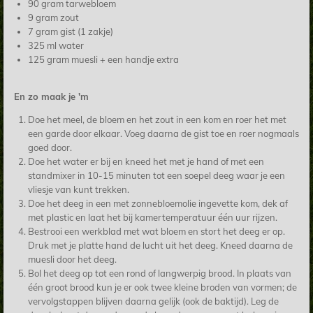
90 gram tarwebloem
9 gram zout
7 gram gist (1 zakje)
325 ml water
125 gram muesli + een handje extra
En zo maak je 'm
Doe het meel, de bloem en het zout in een kom en roer het met
een garde door elkaar. Voeg daarna de gist toe en roer nogmaals
goed door.
Doe het water er bij en kneed het met je hand of met een
standmixer in 10-15 minuten tot een soepel deeg waar je een
vliesje van kunt trekken.
Doe het deeg in een met zonnebloemolie ingevette kom, dek af
met plastic en laat het bij kamertemperatuur één uur rijzen.
Bestrooi een werkblad met wat bloem en stort het deeg er op.
Druk met je platte hand de lucht uit het deeg. Kneed daarna de
muesli door het deeg.
Bol het deeg op tot een rond of langwerpig brood. In plaats van
één groot brood kun je er ook twee kleine broden van vormen; de
vervolgstappen blijven daarna gelijk (ook de baktijd). Leg de