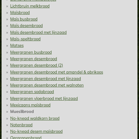
Lichtbruin melkbrood
Maïsbrood
Maïs busbrood
Maïs desembrood
Maïs desembrood met lijnzaad
Maïs-speltbrood
Matses
Meergranen busbrood
Meergranen desembrood
Meergranen desembrood (2)
Meergranen desembrood met amandel & abrikoos
Meergranen desembrood met lijnzaad
Meergranen desembrood met walnoten
Meergranen sodabrood
Meergranen vloerbrood met lijnzaad
Mexicaans maïsbrood
Mueslibrood
No-knead waldkorn brood
Notenbrood
No-knead desem maïsbrood
Oergranenbrood