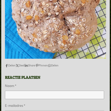
Delen
Deel
Share
Pinnen
Delen
REACTIE PLAATSEN
Naam *
E-mailadres *