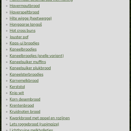
Havermoutbrood
Haverspeltbrood
Hite wigge (heetwegge)
Hongaarse langoš
Hot cross buns
Jouster pof
Kaas-ui broodjes
Kaneelbroodjes
Kaneelbroodjes (snelle variant)
Kaneelsuiker muffins
Kaneelsuiker plukbrood
Kaneelsterbroodjes
Karnemelkbrood
Kerststol
Knip wit
Korn desembrood
Krentenbrood
Kruidnoten brood
Kwarkbrood met appel en rozijnen
Lets roggebrood (rupjmaize)
Lichtbruine melkbolletjes