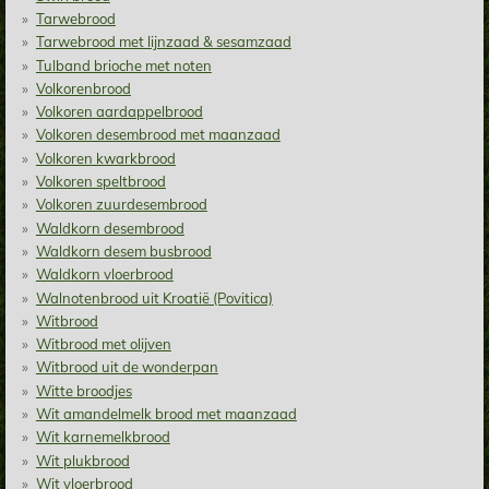
Tarwebrood
Tarwebrood met lijnzaad & sesamzaad
Tulband brioche met noten
Volkorenbrood
Volkoren aardappelbrood
Volkoren desembrood met maanzaad
Volkoren kwarkbrood
Volkoren speltbrood
Volkoren zuurdesembrood
Waldkorn desembrood
Waldkorn desem busbrood
Waldkorn vloerbrood
Walnotenbrood uit Kroatië (Povitica)
Witbrood
Witbrood met olijven
Witbrood uit de wonderpan
Witte broodjes
Wit amandelmelk brood met maanzaad
Wit karnemelkbrood
Wit plukbrood
Wit vloerbrood