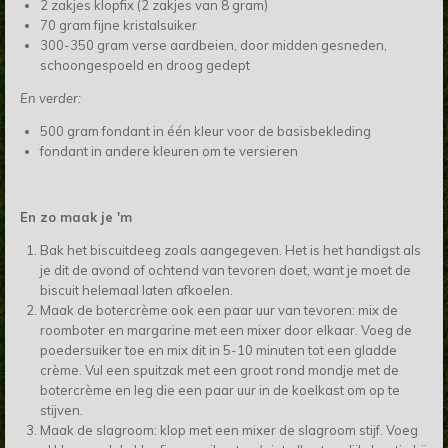
2 zakjes klopfix (2 zakjes van 8 gram)
70 gram fijne kristalsuiker
300-350 gram verse aardbeien, door midden gesneden,
schoongespoeld en droog gedept
En verder:
500 gram fondant in één kleur voor de basisbekleding
fondant in andere kleuren om te versieren
En zo maak je 'm
Bak het biscuitdeeg zoals aangegeven. Het is het handigst als
je dit de avond of ochtend van tevoren doet, want je moet de
biscuit helemaal laten afkoelen.
Maak de botercrème ook een paar uur van tevoren: mix de
roomboter en margarine met een mixer door elkaar. Voeg de
poedersuiker toe en mix dit in 5-10 minuten tot een gladde
crème. Vul een spuitzak met een groot rond mondje met de
botercrème en leg die een paar uur in de koelkast om op te
stijven.
Maak de slagroom: klop met een mixer de slagroom stijf. Voeg