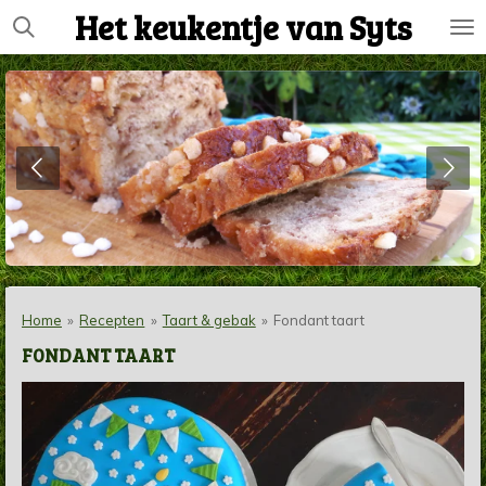
Het keukentje van Syts
Ga
direct
naar
de
hoofdinhoud
Home
»
Recepten
»
Taart & gebak
»
Fondant taart
FONDANT TAART