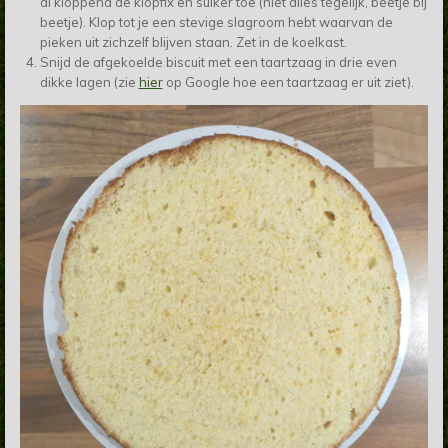
al kloppend de klopfix en suiker toe (niet alles tegelijk, beetje bij
beetje). Klop tot je een stevige slagroom hebt waarvan de
pieken uit zichzelf blijven staan. Zet in de koelkast.
Snijd de afgekoelde biscuit met een taartzaag in drie even
dikke lagen (zie
hier
op Google hoe een taartzaag er uit ziet).