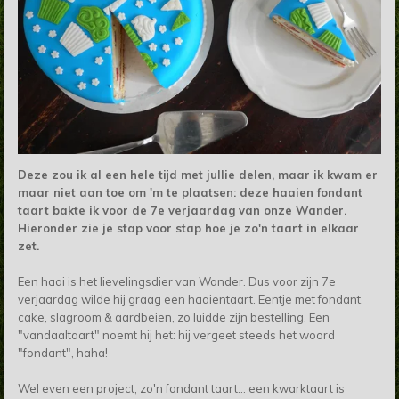
Deze zou ik al een hele tijd met jullie delen, maar ik kwam er
maar niet aan toe om 'm te plaatsen: deze haaien fondant
taart bakte ik voor de 7e verjaardag van onze Wander.
Hieronder zie je stap voor stap hoe je zo'n taart in elkaar
zet.
Een haai is het lievelingsdier van Wander. Dus voor zijn 7e
verjaardag wilde hij graag een haaientaart. Eentje met fondant,
cake, slagroom & aardbeien, zo luidde zijn bestelling. Een
"vandaaltaart" noemt hij het: hij vergeet steeds het woord
"fondant", haha!
Wel even een project, zo'n fondant taart... een kwarktaart is