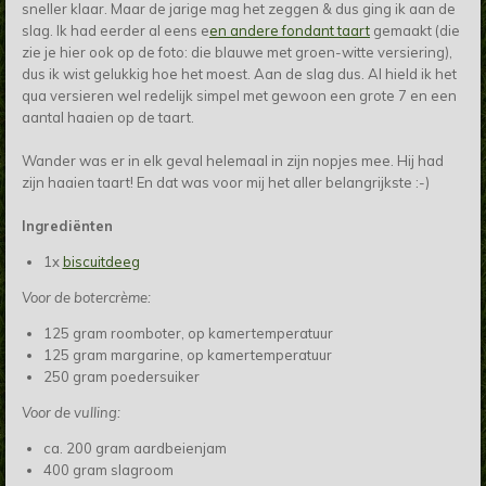
sneller klaar. Maar de jarige mag het zeggen & dus ging ik aan de
slag. Ik had eerder al eens e
en andere fondant taart
gemaakt (die
zie je hier ook op de foto: die blauwe met groen-witte versiering),
dus ik wist gelukkig hoe het moest. Aan de slag dus. Al hield ik het
qua versieren wel redelijk simpel met gewoon een grote 7 en een
aantal haaien op de taart.
Wander was er in elk geval helemaal in zijn nopjes mee. Hij had
zijn haaien taart! En dat was voor mij het aller belangrijkste :-)
Ingrediënten
1x
biscuitdeeg
Voor de botercrème:
125 gram roomboter, op kamertemperatuur
125 gram margarine, op kamertemperatuur
250 gram poedersuiker
Voor de vulling:
ca. 200 gram aardbeienjam
400 gram slagroom