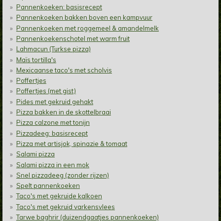
Pannenkoeken: basisrecept
Pannenkoeken bakken boven een kampvuur
Pannenkoeken met roggemeel & amandelmelk
Pannenkoekenschotel met warm fruit
Lahmacun (Turkse pizza)
Maïs tortilla's
Mexicaanse taco's met scholvis
Poffertjes
Poffertjes (met gist)
Pides met gekruid gehakt
Pizza bakken in de skottelbraai
Pizza calzone met tonijn
Pizzadeeg: basisrecept
Pizza met artisjok, spinazie & tomaat
Salami pizza
Salami pizza in een mok
Snel pizzadeeg (zonder rijzen)
Spelt pannenkoeken
Taco's met gekruide kalkoen
Taco's met gekruid varkensvlees
Tarwe baghrir (duizendgaatjes pannenkoeken)