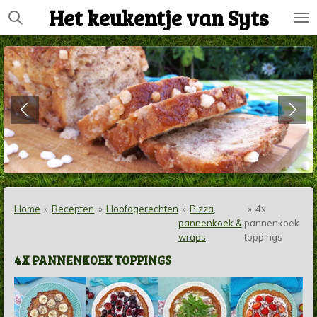
Het keukentje van Syts
Ga
direct
naar
de
hoofdinhoud
Home
»
Recepten
»
Hoofdgerechten
»
Pizza,
»
4x
pannenkoek &
pannenkoek
wraps
toppings
4X PANNENKOEK TOPPINGS