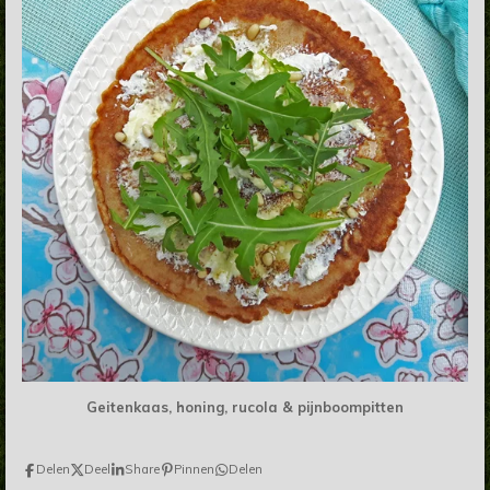
Geitenkaas, honing, rucola & pijnboompitten
Delen
Deel
Share
Pinnen
Delen