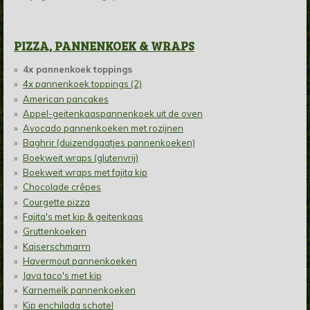
PIZZA, PANNENKOEK & WRAPS
4x pannenkoek toppings
4x pannenkoek toppings (2)
American pancakes
Appel-geitenkaaspannenkoek uit de oven
Avocado pannenkoeken met rozijnen
Baghrir (duizendgaatjes pannenkoeken)
Boekweit wraps (glutenvrij)
Boekweit wraps met fajita kip
Chocolade crêpes
Courgette pizza
Fajita's met kip & geitenkaas
Gruttenkoeken
Kaiserschmarrn
Havermout pannenkoeken
Java taco's met kip
Karnemelk pannenkoeken
Kip enchilada schotel