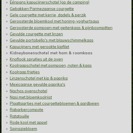
Eénpans kapucijnerschotel (op de camping)
Gebakken Parmezaanse courgette
Gele courgette met kerrie, dadels & perzik
Geroosterde bloemkool met honing-yoghurtsaus
Geroosterde pompoen met geitenkaas & pijnboompitten
Gevulde courgette met linzen
Gevulde portobello's met blauwschimmelkaas
Kapucijners met gerookte kipfilet
Kidneybonenschotel met ham & roomkaas
Knoflook spruitjes uit de oven
Koolraapschotel met pompoen, noten & kaas
Koolraap frietjes
Linzenschotel met kip & paprika
Mexicaanse gevulde paprika's
Nachos ovenschotel
Nasi met bloemkoolrijst
Plaattaartjes met courgettebloemen & aardbeien
Rabarbercompote
Ratatouille
Rode kool met appel
Spinaziebloem