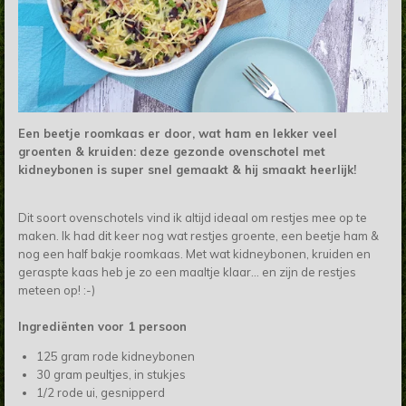
Een beetje roomkaas er door, wat ham en lekker veel
groenten & kruiden: deze gezonde ovenschotel met
kidneybonen is super snel gemaakt & hij smaakt heerlijk!
Dit soort ovenschotels vind ik altijd ideaal om restjes mee op te
maken. Ik had dit keer nog wat restjes groente, een beetje ham &
nog een half bakje roomkaas. Met wat kidneybonen, kruiden en
geraspte kaas heb je zo een maaltje klaar... en zijn de restjes
meteen op! :-)
Ingrediënten voor 1 persoon
125 gram rode kidneybonen
30 gram peultjes, in stukjes
1/2 rode ui, gesnipperd