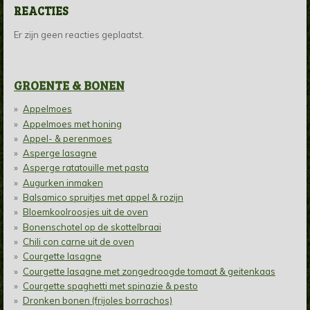
REACTIES
Er zijn geen reacties geplaatst.
GROENTE & BONEN
Appelmoes
Appelmoes met honing
Appel- & perenmoes
Asperge lasagne
Asperge ratatouille met pasta
Augurken inmaken
Balsamico spruitjes met appel & rozijn
Bloemkoolroosjes uit de oven
Bonenschotel op de skottelbraai
Chili con carne uit de oven
Courgette lasagne
Courgette lasagne met zongedroogde tomaat & geitenkaas
Courgette spaghetti met spinazie & pesto
Dronken bonen (frijoles borrachos)