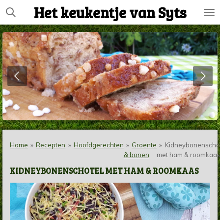
Het keukentje van Syts
Ga
direct
naar
de
hoofdinhoud
Home
»
Recepten
»
Hoofdgerechten
»
Groente
»
Kidneybonenscho
& bonen
met ham & roomkaa
KIDNEYBONENSCHOTEL MET HAM & ROOMKAAS