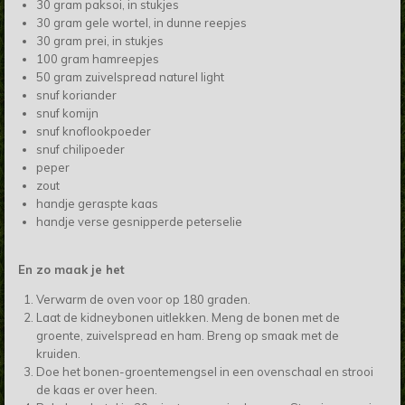
30 gram paksoi, in stukjes
30 gram gele wortel, in dunne reepjes
30 gram prei, in stukjes
100 gram hamreepjes
50 gram zuivelspread naturel light
snuf koriander
snuf komijn
snuf knoflookpoeder
snuf chilipoeder
peper
zout
handje geraspte kaas
handje verse gesnipperde peterselie
En zo maak je het
Verwarm de oven voor op 180 graden.
Laat de kidneybonen uitlekken. Meng de bonen met de
groente, zuivelspread en ham. Breng op smaak met de
kruiden.
Doe het bonen-groentemengsel in een ovenschaal en strooi
de kaas er over heen.