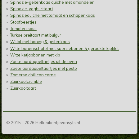
Spinazie-geitenkaas quiche met amandelen
Spinazie-yoghurttaart
Spinaziequiche met tomaat en schapenkaas
Stoofpeertjes
Tomaten saus
Turkse preitaart met bulgur
Witlof met honing & geitenkaas
Witte bonenschotel met sperziebonen & gerookte kipfilet
Witte ketjapbonen met kip
Zoete aardappelfrietjes uit de oven
Zoete aardappeltaartjes met pesto
Zomerse chili con carne
Zuurkoolcrumble
Zuurkooltaart
© 2015 - 2026 Hetkeukentjevansyts.nl