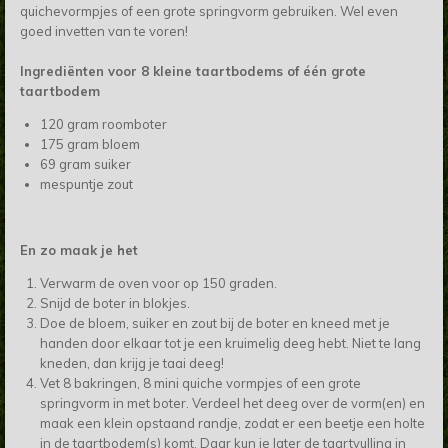
quichevormpjes of een grote springvorm gebruiken. Wel even
goed invetten van te voren!
Ingrediënten voor 8 kleine taartbodems of één grote
taartbodem
120 gram roomboter
175 gram bloem
69 gram suiker
mespuntje zout
En zo maak je het
Verwarm de oven voor op 150 graden.
Snijd de boter in blokjes.
Doe de bloem, suiker en zout bij de boter en kneed met je
handen door elkaar tot je een kruimelig deeg hebt. Niet te lang
kneden, dan krijg je taai deeg!
Vet 8 bakringen, 8 mini quiche vormpjes of een grote
springvorm in met boter. Verdeel het deeg over de vorm(en) en
maak een klein opstaand randje, zodat er een beetje een holte
in de taartbodem(s) komt. Daar kun je later de taartvulling in