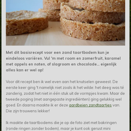
Met dit basisrecept voor een zand taartbodem kun je
eindeloos variëren. Vul 'm met room en zomerfruit, karamel
met appels en noten, of slagroom en chocolade... eigenlijk
alles kan er wel op!
Voor dit recept ben ik wel even aan het knutselen geweest. De
eerste keer ging 't namelijk niet zoals ik het wilde: het deeg was té
zanderig, zodat het niet in één stuk uit de vormpjes kwam. Maar de
tweede poging (met aangepaste ingrediënten) ging gelukkig wel
goed. En daarna maakte ik er deze
aardbeien zandtaartjes
van.
Die zijn trouwens lekker!
Ik maakte de taartbodems die je op de foto ziet met bakringen
(ronde ringen zonder bodem), maar je kunt ook gerust mini