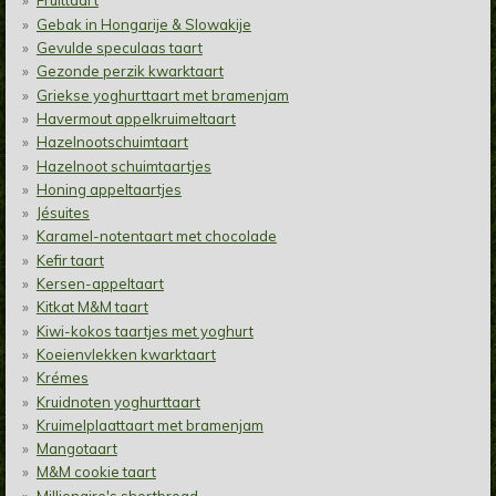
Fruittaart
Gebak in Hongarije & Slowakije
Gevulde speculaas taart
Gezonde perzik kwarktaart
Griekse yoghurttaart met bramenjam
Havermout appelkruimeltaart
Hazelnootschuimtaart
Hazelnoot schuimtaartjes
Honing appeltaartjes
Jésuites
Karamel-notentaart met chocolade
Kefir taart
Kersen-appeltaart
Kitkat M&M taart
Kiwi-kokos taartjes met yoghurt
Koeienvlekken kwarktaart
Krémes
Kruidnoten yoghurttaart
Kruimelplaattaart met bramenjam
Mangotaart
M&M cookie taart
Millionaire's shortbread