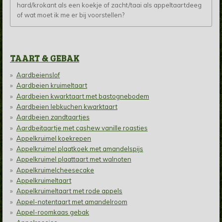
hard/krokant als een koekje of zacht/taai als appeltaartdeeg
of wat moet ik me er bij voorstellen?
TAART & GEBAK
Aardbeienslof
Aardbeien kruimeltaart
Aardbeien kwarktaart met bastognebodem
Aardbeien lebkuchen kwarktaart
Aardbeien zandtaartjes
Aardbeitaartje met cashew vanille roasties
Appelkruimel koekrepen
Appelkruimel plaatkoek met amandelspijs
Appelkruimel plaattaart met walnoten
Appelkruimelcheesecake
Appelkruimeltaart
Appelkruimeltaart met rode appels
Appel-notentaart met amandelroom
Appel-roomkaas gebak