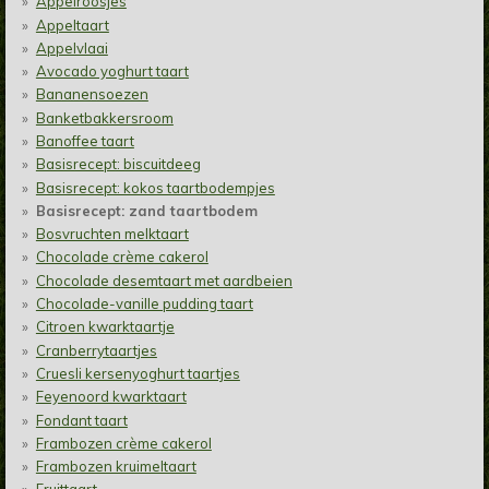
Appelroosjes
Appeltaart
Appelvlaai
Avocado yoghurt taart
Bananensoezen
Banketbakkersroom
Banoffee taart
Basisrecept: biscuitdeeg
Basisrecept: kokos taartbodempjes
Basisrecept: zand taartbodem
Bosvruchten melktaart
Chocolade crème cakerol
Chocolade desemtaart met aardbeien
Chocolade-vanille pudding taart
Citroen kwarktaartje
Cranberrytaartjes
Cruesli kersenyoghurt taartjes
Feyenoord kwarktaart
Fondant taart
Frambozen crème cakerol
Frambozen kruimeltaart