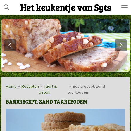
Het keukentje van Syts
Ga
direct
naar
de
hoofdinhoud
Home
»
Recepten
»
Taart &
»
Basisrecept: zand
gebak
taartbodem
BASISRECEPT: ZAND TAARTBODEM