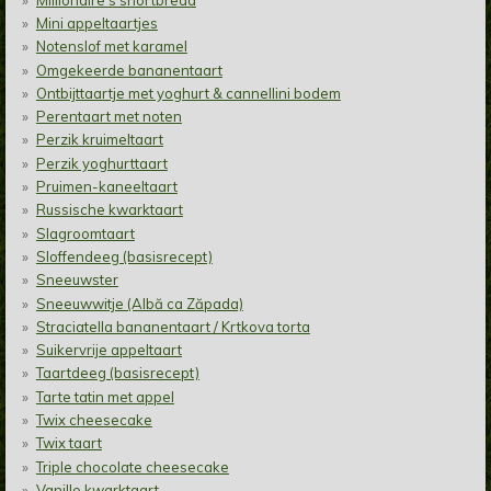
Mini appeltaartjes
Notenslof met karamel
Omgekeerde bananentaart
Ontbijttaartje met yoghurt & cannellini bodem
Perentaart met noten
Perzik kruimeltaart
Perzik yoghurttaart
Pruimen-kaneeltaart
Russische kwarktaart
Slagroomtaart
Sloffendeeg (basisrecept)
Sneeuwster
Sneeuwwitje (Albă ca Zăpada)
Straciatella bananentaart / Krtkova torta
Suikervrije appeltaart
Taartdeeg (basisrecept)
Tarte tatin met appel
Twix cheesecake
Twix taart
Triple chocolate cheesecake
Vanille kwarktaart