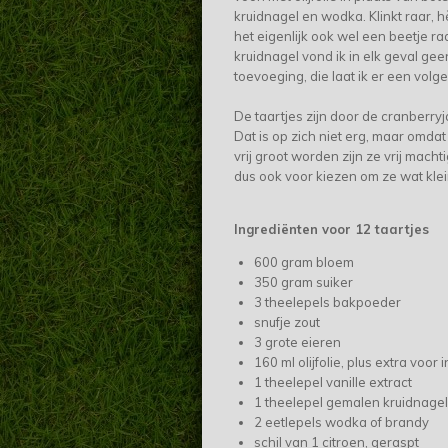
kruidnagel en wodka. Klinkt raar, h
het eigenlijk ook wel een beetje ra
kruidnagel vond ik in elk geval ge
toevoeging, die laat ik er een volg
De taartjes zijn door de cranberryj
Dat is op zich niet erg, maar omdat
vrij groot worden zijn ze vrij machti
dus ook voor kiezen om ze wat kle
Ingrediënten voor 12 taartjes
600 gram bloem
350 gram suiker
3 theelepels bakpoeder
snufje zout
3 grote eieren
160 ml olijfolie, plus extra voor 
1 theelepel vanille extract
1 theelepel gemalen kruidnagel
2 eetlepels wodka of brandy
schil van 1 citroen, geraspt