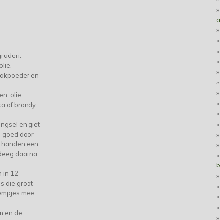
a
graden.
olie.
bakpoeder en
n, olie,
ka of brandy
ngsel en giet
es goed door
e handen een
 deeg daarna
b
 in 12
es die groot
dempjes mee
m en de