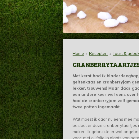
Home
»
Recepten
»
Taart & geba
CRANBERRYTAARTJE
Met kerst had ik bladerdeeghap
geitenkaas en cranberryjam gem
lekker, trouwens! Maar daar ga
een andere keer wel eens over h
had de cranberryjam zelf gema
twee potten ingemaakt.
Wat moest ik daar nu eens mee ma
besloot er deze cranberrytaartjes
maken. Ik gebruikte er wat ongebru
voor: met olijfolie in plaats van bot