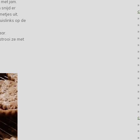
 met jam.
 snijd er
c
metjes uit,
uislinks op de
aar.
strooi ze met
c