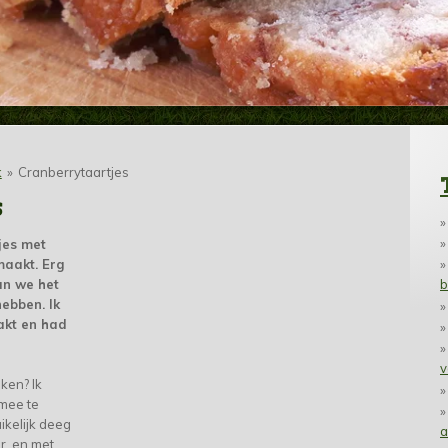
k
»
Cranberrytaartjes
S
jes met
aakt. Erg
an we het
b
ebben. Ik
akt en had
v
ken? Ik
 mee te
ikelijk deeg
a
er, en met