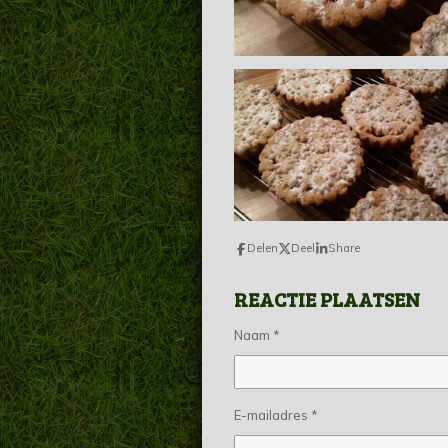
Delen
Deel
Share
REACTIE PLAATSEN
Naam *
E-mailadres *