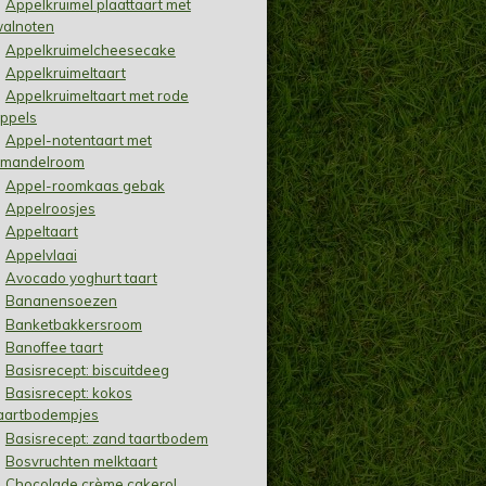
Appelkruimel plaattaart met
alnoten
Appelkruimelcheesecake
Appelkruimeltaart
Appelkruimeltaart met rode
ppels
Appel-notentaart met
mandelroom
Appel-roomkaas gebak
Appelroosjes
Appeltaart
Appelvlaai
Avocado yoghurt taart
Bananensoezen
Banketbakkersroom
Banoffee taart
Basisrecept: biscuitdeeg
Basisrecept: kokos
aartbodempjes
Basisrecept: zand taartbodem
Bosvruchten melktaart
Chocolade crème cakerol