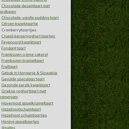
Chocolade desemtaart met
ardbeien
Chocolade-vanille pudding taart
Citroen kwarktaartje
Cranberrytaartjes
Cruesli kersenyoghurt taartjes
Feyenoord kwarktaart
Fondant taart
Frambozen crème cakerol
Frambozen kruimeltaart
Fruittaart
Gebak in Hongarije & Slowakije
Gevulde speculaas taart
Gezonde perzik kwarktaart
Griekse yoghurttaart met
ramenjam
Havermout appelkruimeltaart
Hazelnootschuimtaart
Hazelnoot schuimtaartjes
Honing appeltaartjes
Jésuites