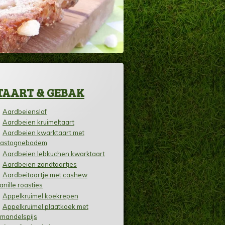
TAART & GEBAK
Aardbeienslof
Aardbeien kruimeltaart
Aardbeien kwarktaart met
astognebodem
Aardbeien lebkuchen kwarktaart
Aardbeien zandtaartjes
Aardbeitaartje met cashew
anille roasties
Appelkruimel koekrepen
Appelkruimel plaatkoek met
mandelspijs