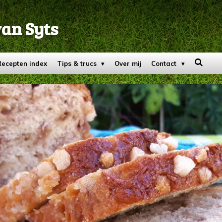
van Syts
Recepten index
Tips & trucs
Over mij
Contact