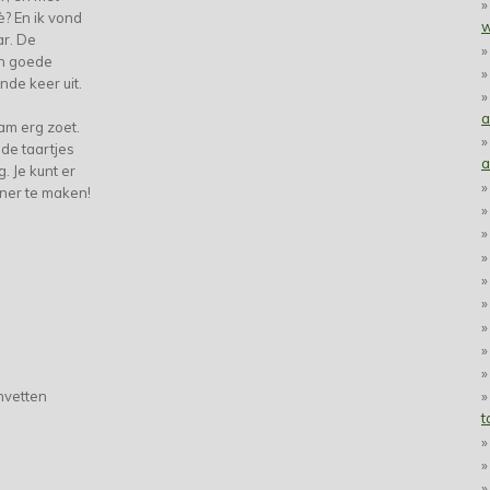
è? En ik vond
w
ar. De
en goede
ende keer uit.
a
am erg zoet.
 de taartjes
a
g. Je kunt er
iner te maken!
invetten
t