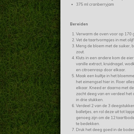
375 ml cranberryjam
Bereiden
Verwarm de oven voor op 170 
Vet de taartvormpjes in met olijf
Meng de bloem met de suiker, 
zout.
Kluts in een andere kom de eiere
vanille extract, kruidnagel, wod
en citroenrasp door elkaar.
Maak een kuiltje in het bloemme
het eimengsel hier in. Roer all
elkaar. Kneed er daarna met d
zacht deeg van en verdeel het
in drie stukken.
Verdeel 2 van de 3 deegstukken
balletjes, en rol deze uit tot lapj
genoeg zijn om de 12 taartbo
te bedekken.
Druk het deeg goed in de bode