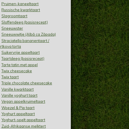
Pruimen-kaneeltaart
Russische kwarktaart
Slagroomtaart
Sloffendeeg (basisrecept)
Sneeuwster
Sneeuwwitje (Albă ca Zăpada)
Straciatella bananentaart /
rtkova torta
Suikervrije appeltaart
Taartdeeg (basisrecept)
Tarte tatin met appel
Twix cheesecake
Twix taart
Triple chocolate cheesecake
Vanille kwarktaart
Vanille yoghurt taart
Vegan appelkruimeltaart
Woezel & Pip taart
Yoghurt appeltaart
Yoghurt-spelt appeltaart
Zuid-Afrikaanse melktert