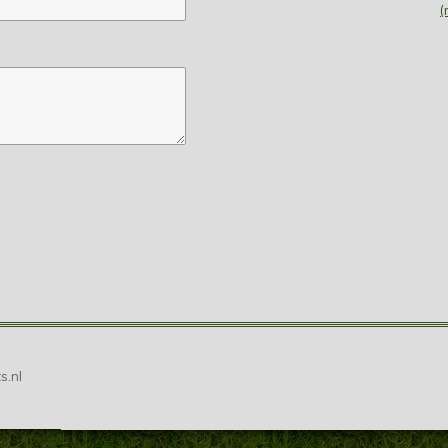
(
s.nl