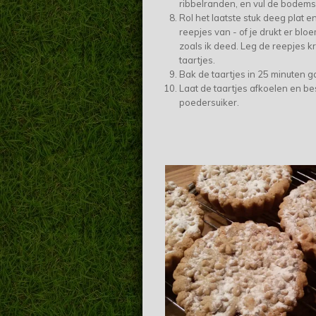
ribbelranden, en vul de bodems
Rol het laatste stuk deeg plat en
reepjes van - of je drukt er bloe
zoals ik deed. Leg de reepjes kr
taartjes.
Bak de taartjes in 25 minuten g
Laat de taartjes afkoelen en be
poedersuiker.