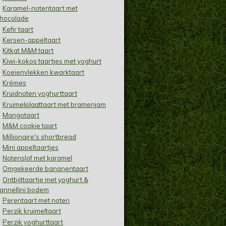
Karamel-notentaart met
hocolade
Kefir taart
Kersen-appeltaart
Kitkat M&M taart
Kiwi-kokos taartjes met yoghurt
Koeienvlekken kwarktaart
Krémes
Kruidnoten yoghurttaart
Kruimelplaattaart met bramenjam
Mangotaart
M&M cookie taart
Millionaire's shortbread
Mini appeltaartjes
Notenslof met karamel
Omgekeerde bananentaart
Ontbijttaartje met yoghurt &
annellini bodem
Perentaart met noten
Perzik kruimeltaart
Perzik yoghurttaart