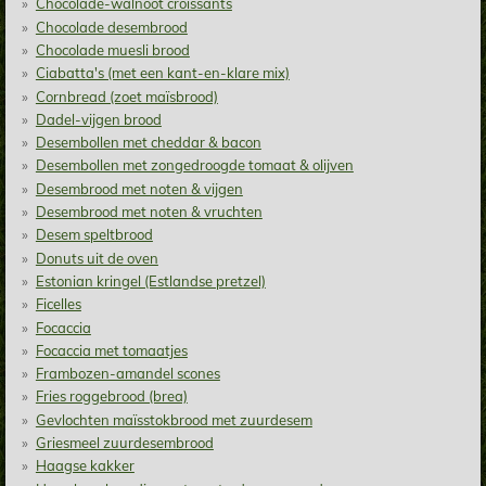
Chocolade-walnoot croissants
Chocolade desembrood
Chocolade muesli brood
Ciabatta's (met een kant-en-klare mix)
Cornbread (zoet maïsbrood)
Dadel-vijgen brood
Desembollen met cheddar & bacon
Desembollen met zongedroogde tomaat & olijven
Desembrood met noten & vijgen
Desembrood met noten & vruchten
Desem speltbrood
Donuts uit de oven
Estonian kringel (Estlandse pretzel)
Ficelles
Focaccia
Focaccia met tomaatjes
Frambozen-amandel scones
Fries roggebrood (brea)
Gevlochten maïsstokbrood met zuurdesem
Griesmeel zuurdesembrood
Haagse kakker