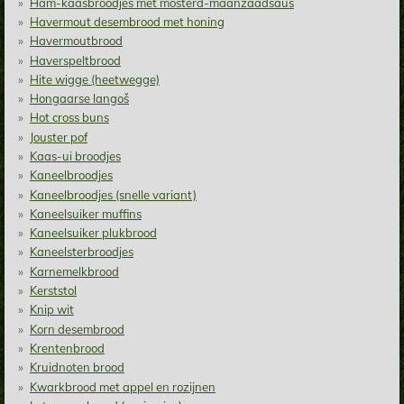
Ham-kaasbroodjes met mosterd-maanzaadsaus
Havermout desembrood met honing
Havermoutbrood
Haverspeltbrood
Hite wigge (heetwegge)
Hongaarse langoš
Hot cross buns
Jouster pof
Kaas-ui broodjes
Kaneelbroodjes
Kaneelbroodjes (snelle variant)
Kaneelsuiker muffins
Kaneelsuiker plukbrood
Kaneelsterbroodjes
Karnemelkbrood
Kerststol
Knip wit
Korn desembrood
Krentenbrood
Kruidnoten brood
Kwarkbrood met appel en rozijnen