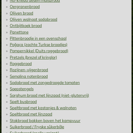
No-knead desem maïsbrood
Oergranenbrood
Olijven brood
Olijven walnoot sodabrood
Ontbijtkoek brood
Panettone
Pittenbroodje in een ovenschaal
Poğaça (zachte Turkse broodjes)
Pompernikkel (Duits roggebrood)
Pretzels (brezel of kringlor)
Roggebrood
Rozijnen-vijgenbrood
Semolina notenbrood
Sodabrood met zongedroogde tomaten
Soepstengels
Sorghum brood met lijnzaad (niet-glutenvrij)
Spelt busbrood
Speltbrood met kastanjes & walnoten
Speltbrood met lijnzaad
Stokbrood bakken boven het kampvuur
Suikerbrood / Fryske sûkerbôle