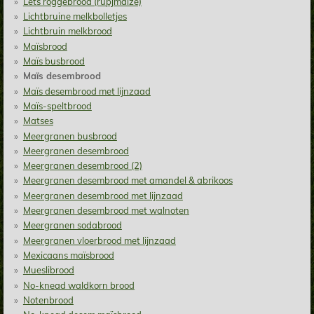
Lets roggebrood (rupjmaize)
Lichtbruine melkbolletjes
Lichtbruin melkbrood
Maïsbrood
Maïs busbrood
Maïs desembrood
Maïs desembrood met lijnzaad
Maïs-speltbrood
Matses
Meergranen busbrood
Meergranen desembrood
Meergranen desembrood (2)
Meergranen desembrood met amandel & abrikoos
Meergranen desembrood met lijnzaad
Meergranen desembrood met walnoten
Meergranen sodabrood
Meergranen vloerbrood met lijnzaad
Mexicaans maïsbrood
Mueslibrood
No-knead waldkorn brood
Notenbrood