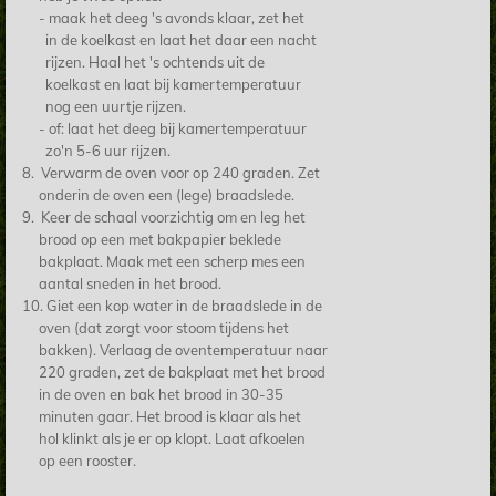
- maak het deeg 's avonds klaar, zet het
in
de koelkast en laat het daar een nacht
rijzen. Haal het 's ochtends uit de
koelkast en laat bij kamertemperatuur
nog een uurtje rijzen.
- of: laat het deeg bij kamertemperatuur
zo'n 5-6 uur rijzen.
8. Verwarm de oven voor op 240 graden. Zet
onderin de oven een (lege) braadslede.
9. Keer de schaal voorzichtig om en leg het
brood op een met bakpapier beklede
bakplaat. Maak met een scherp mes een
aantal sneden in het brood.
10. Giet een kop water in de braadslede in de
oven (dat zorgt voor stoom tijdens het
bakken).
Verlaag de oventemperatuur naar
220 graden, z
et de bakplaat met het brood
in de oven en bak het brood in 30-35
minuten gaar. Het brood is klaar als het
hol klinkt als je er op klopt. Laat afkoelen
op een rooster.