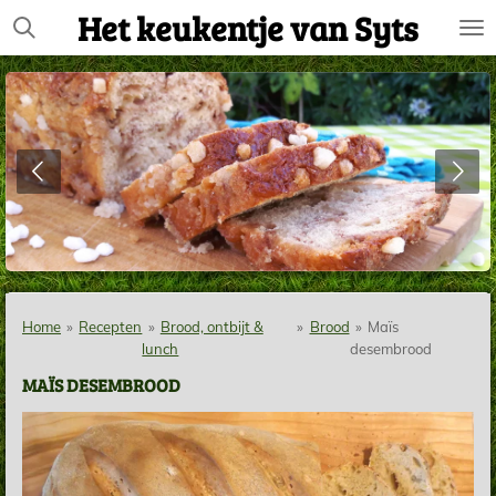
Het keukentje van Syts
Ga
direct
naar
de
hoofdinhoud
Home
»
Recepten
»
Brood, ontbijt &
»
Brood
»
Maïs
lunch
desembrood
MAÏS DESEMBROOD