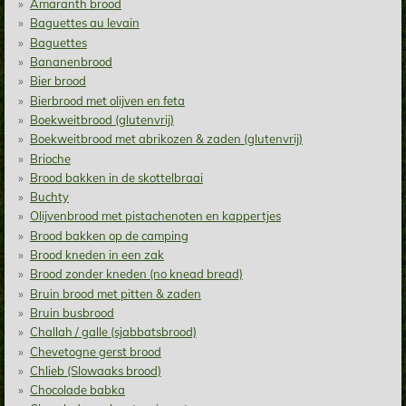
Amaranth brood
Baguettes au levain
Baguettes
Bananenbrood
Bier brood
Bierbrood met olijven en feta
Boekweitbrood (glutenvrij)
Boekweitbrood met abrikozen & zaden (glutenvrij)
Brioche
Brood bakken in de skottelbraai
Buchty
Olijvenbrood met pistachenoten en kappertjes
Brood bakken op de camping
Brood kneden in een zak
Brood zonder kneden (no knead bread)
Bruin brood met pitten & zaden
Bruin busbrood
Challah / galle (sjabbatsbrood)
Chevetogne gerst brood
Chlieb (Slowaaks brood)
Chocolade babka