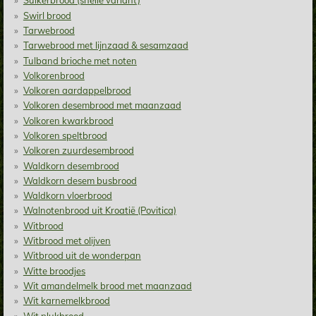
Suikerbrood (snelle variant)
Swirl brood
Tarwebrood
Tarwebrood met lijnzaad & sesamzaad
Tulband brioche met noten
Volkorenbrood
Volkoren aardappelbrood
Volkoren desembrood met maanzaad
Volkoren kwarkbrood
Volkoren speltbrood
Volkoren zuurdesembrood
Waldkorn desembrood
Waldkorn desem busbrood
Waldkorn vloerbrood
Walnotenbrood uit Kroatië (Povitica)
Witbrood
Witbrood met olijven
Witbrood uit de wonderpan
Witte broodjes
Wit amandelmelk brood met maanzaad
Wit karnemelkbrood
Wit plukbrood