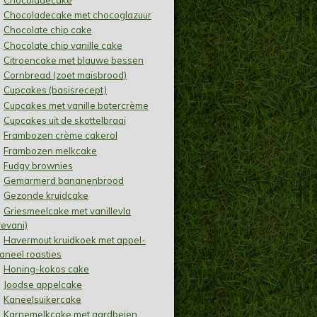
Chocoladecake met chocoglazuur
Chocolate chip cake
Chocolate chip vanille cake
Citroencake met blauwe bessen
Cornbread (zoet maïsbrood)
Cupcakes (basisrecept)
Cupcakes met vanille botercrème
Cupcakes uit de skottelbraai
Frambozen crème cakerol
Frambozen melkcake
Fudgy brownies
Gemarmerd bananenbrood
Gezonde kruidcake
Griesmeelcake met vanillevla
revani)
Havermout kruidkoek met appel-
aneel roasties
Honing-kokos cake
Joodse appelcake
Kaneelsuikercake
Karnemelkcake met aardbeien