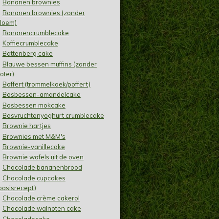
Bananen brownies
Bananen brownies (zonder
loem)
Bananencrumblecake
Koffiecrumblecake
Battenberg cake
Blauwe bessen muffins (zonder
oter)
Boffert (trommelkoek/poffert)
Bosbessen-amandelcake
Bosbessen mokcake
Bosvruchtenyoghurt crumblecake
Brownie hartjes
Brownies met M&M's
Brownie-vanillecake
Brownie wafels uit de oven
Chocolade bananenbrood
Chocolade cupcakes
basisrecept)
Chocolade crème cakerol
Chocolade walnoten cake
Chocoladecake