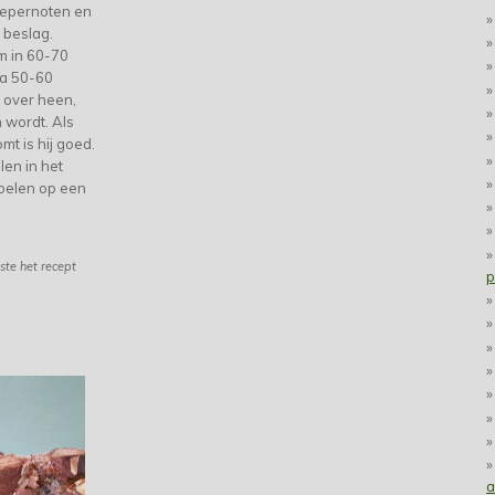
pepernoten en
 beslag.
m in 60-70
na 50-60
 over heen,
 wordt. Als
mt is hij goed.
len in het
koelen op een
aste het recept
p
a