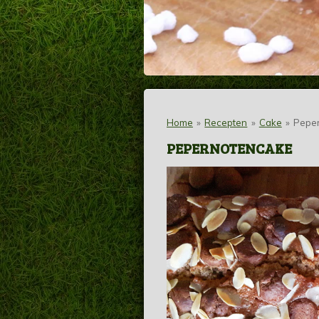
Home
»
Recepten
»
Cake
»
Pepe
PEPERNOTENCAKE