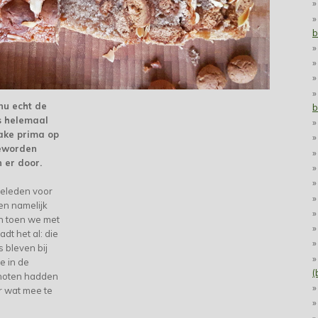
b
u echt de
b
as helemaal
cake prima op
geworden
n er door.
geleden voor
en namelijk
en toen we met
adt het al: die
s bleven bij
e in de
(
dnoten hadden
r wat mee te