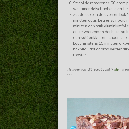
Strooi de resterende 50 gram 
wat amandelschaafsel over het
Zet de cake in de oven en bak '
minuten gaar. Leg er zo nodig 
minuten een stuk aluminiumfolie
om te voorkomen dat hij te bruin
een satéprikker er schoon uit ko
Laat minstens 15 minuten afkoe
bakblik. Laat daarna verder af
rooster.
Het idee voor dit recept vond ik
hier
. Ik p
aan.