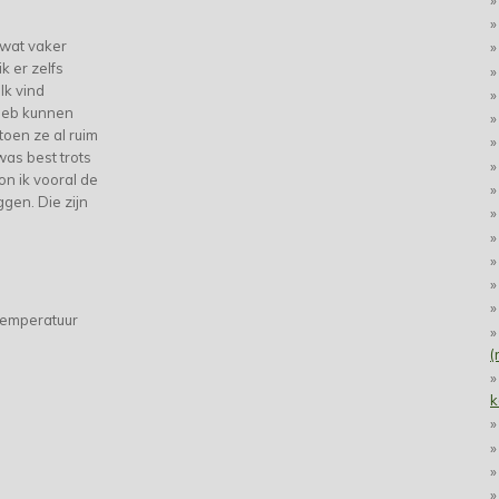
 wat vaker
k er zelfs
Ik vind
 heb kunnen
toen ze al ruim
was best trots
kon ik vooral de
ggen. Die zijn
temperatuur
(
k