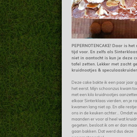
PEPERNOTENCAKE! Daar is het n
tijd voor. En zelfs als Sinterkla
niet in aantocht is kun je deze 
tafel zetten. Lekker met zacht 
kruidnootjes & speculaaskruide
Deze cake bakte ik een paar jaar 
het eerst. Mijn schoonzus kwam to
met een kilo kruidnootjes aanzett
elkaar Sinterklaas vierden, en je ra
kwamen lang niet op. En alle restje
ons in de keuken achter... Omdat w
maanden er voor al heel wat krui
gegeten, besloot ik om er dan maa
gaan bakken. Dat werd dus deze