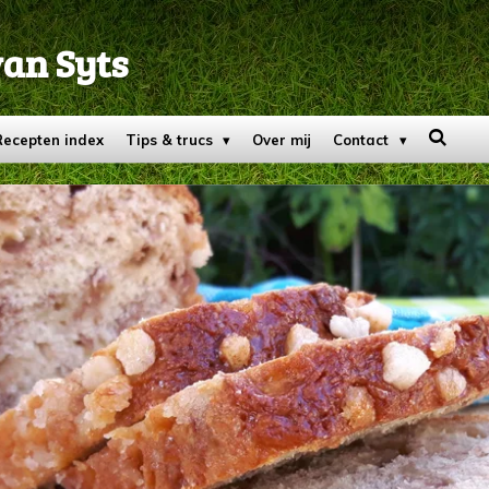
van Syts
Recepten index
Tips & trucs
Over mij
Contact