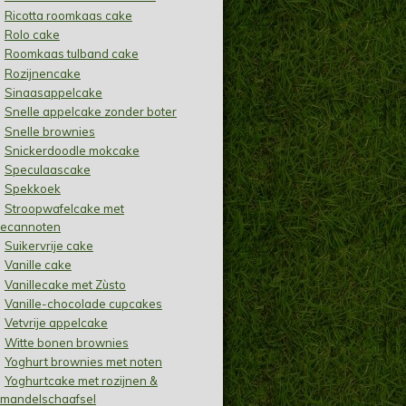
Ricotta roomkaas cake
Rolo cake
Roomkaas tulband cake
Rozijnencake
Sinaasappelcake
Snelle appelcake zonder boter
Snelle brownies
Snickerdoodle mokcake
Speculaascake
Spekkoek
Stroopwafelcake met
ecannoten
Suikervrije cake
Vanille cake
Vanillecake met Zùsto
Vanille-chocolade cupcakes
Vetvrije appelcake
Witte bonen brownies
Yoghurt brownies met noten
Yoghurtcake met rozijnen &
mandelschaafsel