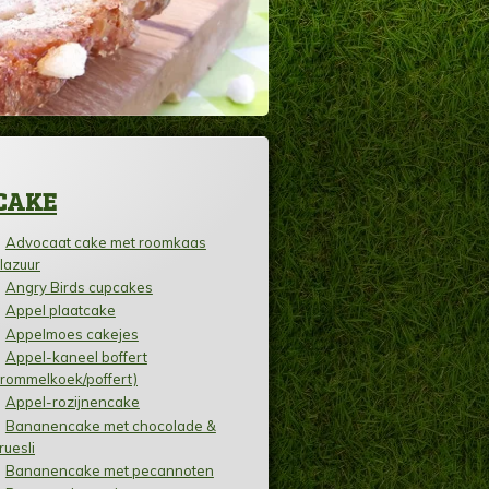
CAKE
Advocaat cake met roomkaas
lazuur
Angry Birds cupcakes
Appel plaatcake
Appelmoes cakejes
Appel-kaneel boffert
trommelkoek/poffert)
Appel-rozijnencake
Bananencake met chocolade &
ruesli
Bananencake met pecannoten