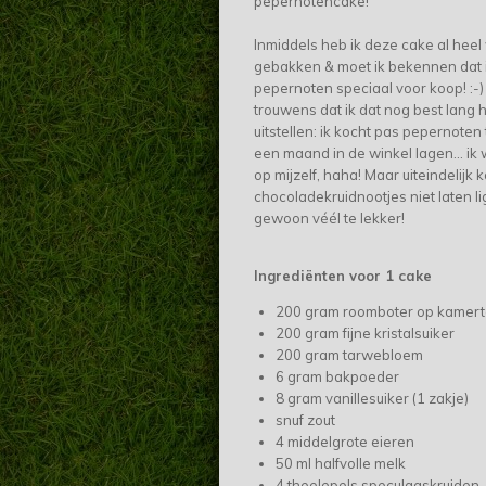
pepernotencake!
Inmiddels heb ik deze cake al heel
gebakken & moet ik bekennen dat i
pepernoten speciaal voor koop! :-) 
trouwens dat ik dat nog best lang
uitstellen: ik kocht pas pepernoten 
een maand in de winkel lagen... ik 
op mijzelf, haha! Maar uiteindelijk 
chocoladekruidnootjes niet laten li
gewoon véél te lekker!
Ingrediënten voor 1 cake
200 gram roomboter op kamer
200 gram fijne kristalsuiker
200 gram tarwebloem
6 gram bakpoeder
8 gram vanillesuiker (1 zakje)
snuf zout
4 middelgrote eieren
50 ml halfvolle melk
4 theelepels speculaaskruiden