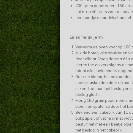
200 gram pepernoten: 150 gra
cake, en 50 gram voor de bove
een handje amandelschaafsel
En zo maak je 'm
Verwarm de oven voor op 160 
Mix de boter, kristalsuiker en va
door elkaar. Voeg daarna één 
eieren toe en vervolgens de me
totdat alles helemaal is opgen
Roer de bloem, het bakpoeder, 
speculaaskruiden door elkaar. V
mixend toe aan het beslag en mi
beslag glad is.
Meng 150 gram pepernoten met
bloem en spatel ze door het bes
Bekleed een cakeblik van 11 x
bakpapier, of vet 'm in met wat 
bestuif het met een beetje blo
het beslag in het cakeblik.