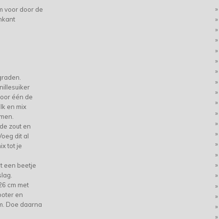
m voor door de
nkant
graden.
nillesuiker
voor één de
lk en mix
omen.
de zout en
oeg dit al
x tot je
 een beetje
lag.
 26 cm met
boter en
em. Doe daarna