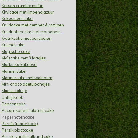
Kersen crumble muffin
Kiwicake met limoenglazuur
Kokosmeel cake
Kruidcake met gember & rozijnen
Kruidnotencake met marsepein
Kwarkcake met aardbeien
Kruimelcake
Magische cake
Maïscake met 3 laagjes
Marlenka kakaová
Marmercake
Marmercake met walnoten
Mini chocoladetulbandjes
Muesli cakeje
Ontbijtkoek
Pandancake
Pecan-kaneel tulband cake
Pepernotencake
Perník (peperkoek)
Perzik plaatcake
Perzik-vanille tulband cake