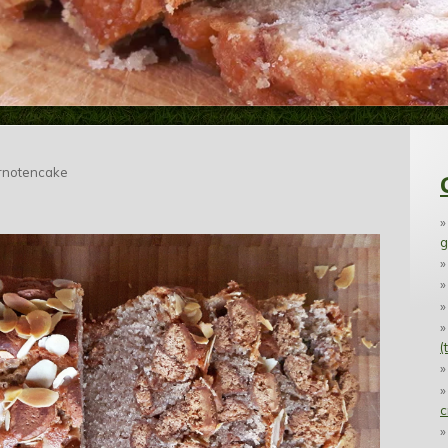
rnotencake
g
(
c