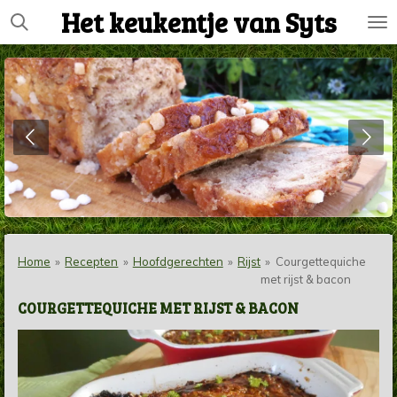
Het keukentje van Syts
Ga
direct
naar
de
hoofdinhoud
Home
»
Recepten
»
Hoofdgerechten
»
Rijst
»
Courgettequiche
met rijst & bacon
COURGETTEQUICHE MET RIJST & BACON