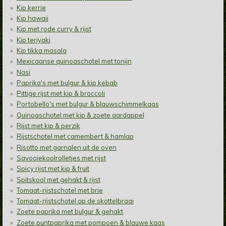
Kip kerrie
Kip hawaii
Kip met rode curry & rijst
Kip teriyaki
Kip tikka masala
Mexicaanse quinoaschotel met tonijn
Nasi
Paprika's met bulgur & kip kebab
Pittige rijst met kip & broccoli
Portobello's met bulgur & blauwschimmelkaas
Quinoaschotel met kip & zoete aardappel
Rijst met kip & perzik
Rijstschotel met camembert & hamlap
Risotto met garnalen uit de oven
Savooiekoolrolletjes met rijst
Spicy rijst met kip & fruit
Spitskool met gehakt & rijst
Tomaat-rijstschotel met brie
Tomaat-rijstschotel op de skottelbraai
Zoete paprika met bulgur & gehakt
Zoete puntpaprika met pompoen & blauwe kaas