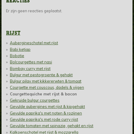
REACTIES
Er zijn geen reacties geplaatst.
RIJST
Aubergineschotel met rijst
Babi ketjap
Bobotie
Bolcourgettes met nasi
Bombay curry met rijst
Bulgur met pestogroente & gehakt
Bulgur pilav met kikkererwten & tomaat
Courgette met couscous, dadels & vijgen
Courgettequiche met rijst & bacon
Gekruide bulgur courgettes
Gevulde aubergines met rijst & kipgehakt
Gevulde paprika's met noten & rozijnen
Gevulde paprika's met rode curry rijst
Gevulde tomaten met spinazie, gehakt en rijst
Kalkoenschotel met rijst & mozzarella