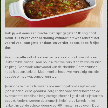
Heb jij wel eens een quiche met rijst gegeten? Ik nog nooit,
maar 't is zeker voor herhaling vatbaar: dit was lekker! Met
vooral veel courgette er door, en verder bacon, kaas & rijst
dus.
Aan courgette zelf zit niet niet zo heel veel smaak, dus dit is een
lekker milde quiche. Daar houd ik zelf wel van, 't hoeft van mij niet
zo pittig. De smaak komt vooral van de cheddar, Parmezaanse
kaas & bacon. Lekker. Maar manlief houdt wel van pittig, dus die
voegde er nog wat sambal aan toe.
Je kunt deze quiche trouwens ook met ongekookte rijst maken
(heb ik ook al eens gedaan). Zorg er dan voor dat er bovenop de
ovenschotel een flinke laag cottage cheese ligt, die alle rijstkorrels
bedekt. Anders worden dat namelijk hele harde korrels - niet
lekker. En zet de schotel daarna 55-60 minuten in de oven. Door