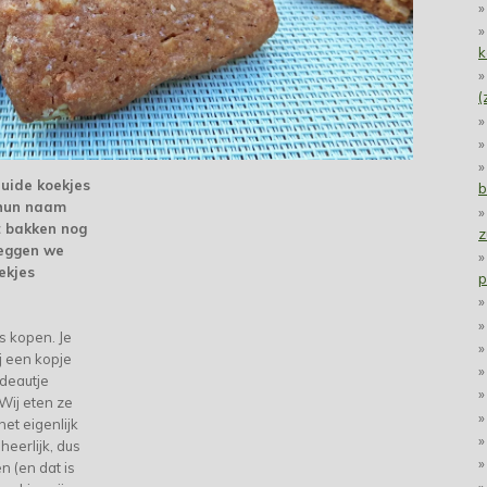
k
(
ruide koekjes
b
 hun naam
t bakken nog
z
zeggen we
ekjes
p
s kopen. Je
ij een kopje
adeautje
Wij eten ze
het eigenlijk
heerlijk, dus
 (en dat is