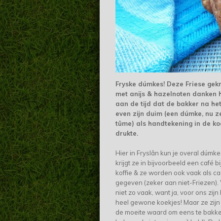
Fryske dúmkes! Deze Friese gek
met anijs & hazelnoten danken
aan de tijd dat de bakker na he
even zijn duim (een dúmke, nu 
tûme) als handtekening in de ko
drukte.
Hier in Fryslân kun je overal dúmke
krijgt ze in bijvoorbeeld een café b
koffie & ze worden ook vaak als c
gegeven (zeker aan niet-Friezen). 
niet zo vaak, want ja, voor ons zijn 
heel gewone koekjes! Maar ze zijn 
de moeite waard om eens te bakken