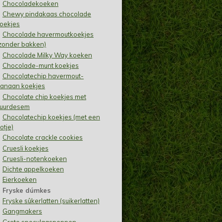
Chocoladekoeken
Chewy pindakaas chocolade
oekjes
Chocolade havermoutkoekjes
zonder bakken)
Chocolade Milky Way koeken
Chocolade-munt koekjes
Chocolatechip havermout-
anaan koekjes
Chocolate chip koekjes met
uurdesem
Chocolatechip koekjes (met een
otje)
Chocolate crackle cookies
Cruesli koekjes
Cruesli-notenkoeken
Dichte appelkoeken
Eierkoeken
Fryske dúmkes
Fryske sûkerlatten (suikerlatten)
Gangmakers
Grote speculaaspoppen