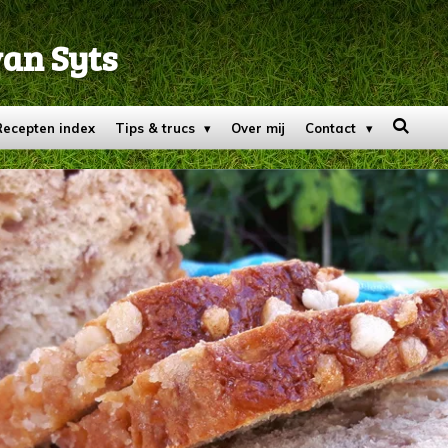
van Syts
Recepten index
Tips & trucs
Over mij
Contact