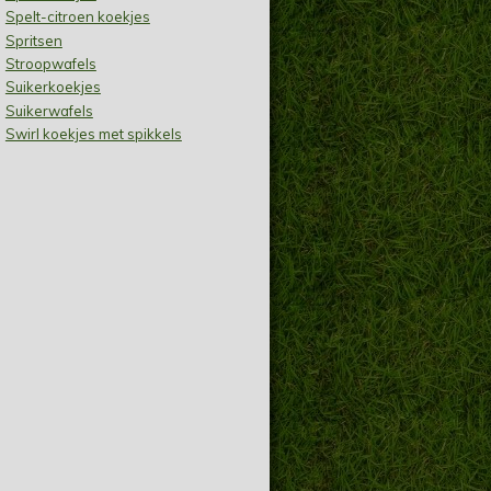
Spelt-citroen koekjes
Spritsen
Stroopwafels
Suikerkoekjes
Suikerwafels
Swirl koekjes met spikkels