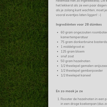
helemaal niet zo ingewikkeld). De k
het lekkerst als ze een paar dagen 
als je zolang kunt wachten, moet j
vooral eventjes laten liggen! :-)
Ingrediënten voor 28 dúmkes
60 gram ongezouten roomboter
kamertemperatuur
75 gram donkerbruine basterds
1 middelgroot ei
125 gram bloem
snuf zout
50 gram hazelnoten
1/2 theelepel gemalen anijsza
1/2 theelepel gemberpoeder
1/2 theelepel kaneel
En zo maak je ze
Rooster de hazelnoten in een 
in een droge koekenpan (dus z