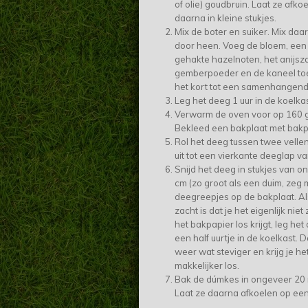
of olie) goudbruin. Laat ze afko
daarna in kleine stukjes.
Mix de boter en suiker. Mix daar
door heen. Voeg de bloem, een 
gehakte hazelnoten, het anijsz
gemberpoeder en de kaneel to
het kort tot een samenhangen
Leg het deeg 1 uur in de koelka
Verwarm de oven voor op 160 
Bekleed een bakplaat met bakp
Rol het deeg tussen twee velle
uit tot een vierkante deeglap va
Snijd het deeg in stukjes van o
cm (zo groot als een duim, zeg 
deegreepjes op de bakplaat. Al
zacht is dat je het eigenlijk nie
het bakpapier los krijgt, leg he
een half uurtje in de koelkast. 
weer wat steviger en krijg je h
makkelijker los.
Bak de dúmkes in ongeveer 20 
Laat ze daarna afkoelen op een