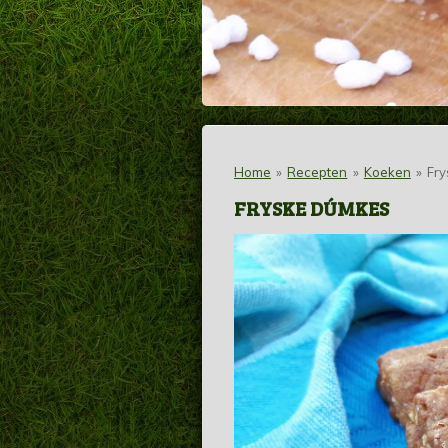
Home
»
Recepten
»
Koeken
»
Fr
FRYSKE DÚMKES