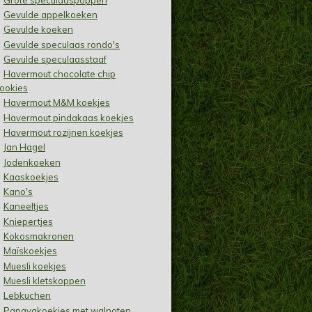
Gevulde appelkoeken
Gevulde koeken
Gevulde speculaas rondo's
Gevulde speculaasstaaf
Havermout chocolate chip
ookies
Havermout M&M koekjes
Havermout pindakaas koekjes
Havermout rozijnen koekjes
Jan Hagel
Jodenkoeken
Kaaskoekjes
Kano's
Kaneeltjes
Kniepertjes
Kokosmakronen
Maïskoekjes
Muesli koekjes
Muesli kletskoppen
Lebkuchen
Papayakoekjes met walnoten