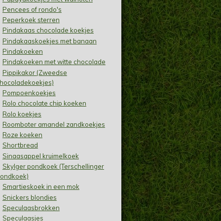
Pencees of rondo's
Peperkoek sterren
Pindakaas chocolade koekjes
Pindakaaskoekjes met banaan
Pindakoeken
Pindakoeken met witte chocolade
Pippikakor (Zweedse
hocoladekoekjes)
Pompoenkoekjes
Rolo chocolate chip koeken
Rolo koekjes
Roomboter amandel zandkoekjes
Roze koeken
Shortbread
Sinaasappel kruimelkoek
Skylger pondkoek (Terschellinger
ondkoek)
Smartieskoek in een mok
Snickers blondies
Speculaasbrokken
Speculaasjes