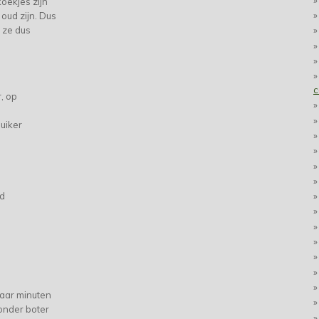
oekjes zijn
oud zijn. Dus
e ze dus
c
, op
uiker
ad
paar minuten
onder boter