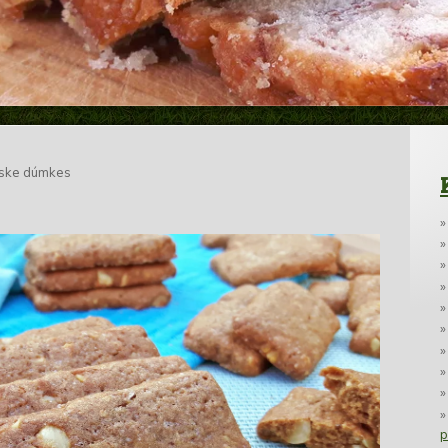
yske dúmkes
p