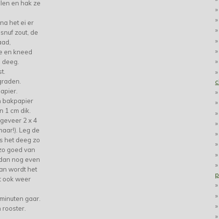
elen en hak ze
na het ei er
snuf zout, de
aad,
e en kneed
d deeg.
st.
graden.
c
apier.
n bakpapier
n 1 cm dik.
ngeveer 2 x 4
maar!). Leg de
s het deeg zo
t zo goed van
t dan nog even
Dan wordt het
p
et ook weer
minuten gaar.
 rooster.