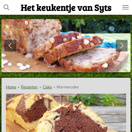
Het keukentje van Syts
Ga
direct
naar
de
hoofdinhoud
Home
»
Recepten
»
Cake
»
Marmercake