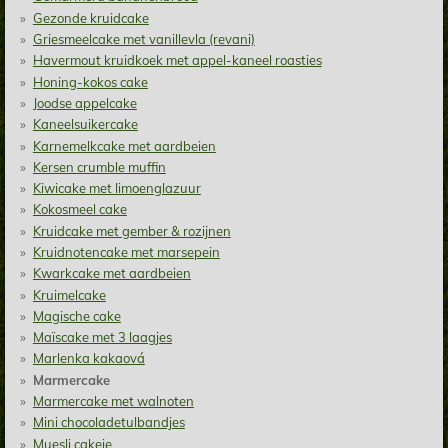
Gezonde kruidcake
Griesmeelcake met vanillevla (revani)
Havermout kruidkoek met appel-kaneel roasties
Honing-kokos cake
Joodse appelcake
Kaneelsuikercake
Karnemelkcake met aardbeien
Kersen crumble muffin
Kiwicake met limoenglazuur
Kokosmeel cake
Kruidcake met gember & rozijnen
Kruidnotencake met marsepein
Kwarkcake met aardbeien
Kruimelcake
Magische cake
Maïscake met 3 laagjes
Marlenka kakaová
Marmercake
Marmercake met walnoten
Mini chocoladetulbandjes
Muesli cakeje