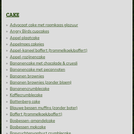
CAKE
Advocaat cake met roomkaas glazuur
Angry Birds cupcakes
Appel plaatcake
Appelmoes cakejes
Appel-kaneel boffert (trommelkoek/poffert)
Appel-rozijnencake
Bananencake met chocolade & cruesli
Bananencake met pecannoten
Bananen brownies
Bananen brownies (zonder bloem)
Bananencrumblecake
Koffiecrumblecake
Battenberg cake
Blauwe bessen muffins (zonder boter)
Boffert (trommelkoek/poffert)
Bosbessen-amandelcake
Bosbessen mokcake
Bosvruchtenyoghurt crumblecake