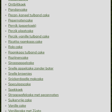
Ontbijtkoek
Pandancake
Pecan-kaneel tulband cake
Pepernotencake
Perník (peperkoek)
Perzik plaatcake
Perzik-vanille tulband cake
Ricotta roomkaas cake
Rolo cake
Roomkaas tulband cake
Rozijnencake
Sinaasappelcake
Snelle appelcake zonder boter
Snelle brownies
Snickerdoodle mokcake
Speculaascake
Spekkoek
Stroopwafelcake met pecannoten
Suikervrije cake
Vanille cake
Vanillecake met Zùsto