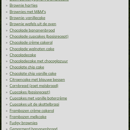
Brownie hartjes
Brownies met M&M's
Brownie-vanillecake
Brownie wafels uit de oven
Chocolade bananenbrood
Chocolade cupcakes (basisrecept)
Chocolade crème cakerol
Chocolade walnoten cake
Chocoladecake
Chocoladecake met chocoglazuur
Chocolate chip cake
Chocolate chip vanille cake
Citroencake met blauwe bessen
Cornbread (zoet maïsbrood)
Cupcakes (basisrecept)
Cupcakes met vanille botercrème
Cupcakes uit de skottelbraai
Frambozen crème cakerol
Frambozen melkcake
Fudgy brownies
Gemarmerd bananenbrood