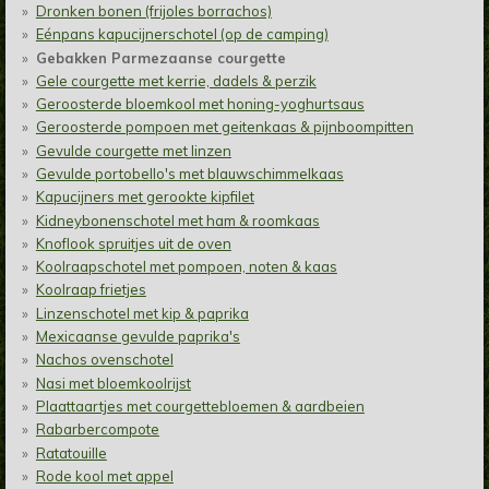
Dronken bonen (frijoles borrachos)
Eénpans kapucijnerschotel (op de camping)
Gebakken Parmezaanse courgette
Gele courgette met kerrie, dadels & perzik
Geroosterde bloemkool met honing-yoghurtsaus
Geroosterde pompoen met geitenkaas & pijnboompitten
Gevulde courgette met linzen
Gevulde portobello's met blauwschimmelkaas
Kapucijners met gerookte kipfilet
Kidneybonenschotel met ham & roomkaas
Knoflook spruitjes uit de oven
Koolraapschotel met pompoen, noten & kaas
Koolraap frietjes
Linzenschotel met kip & paprika
Mexicaanse gevulde paprika's
Nachos ovenschotel
Nasi met bloemkoolrijst
Plaattaartjes met courgettebloemen & aardbeien
Rabarbercompote
Ratatouille
Rode kool met appel