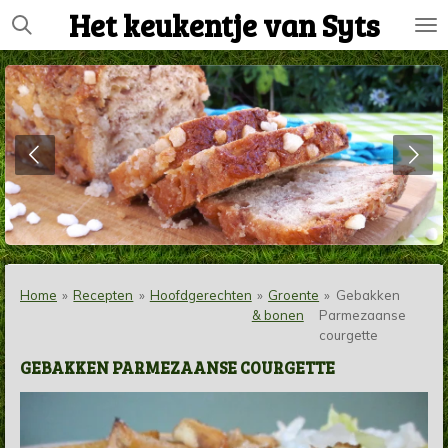
Het keukentje van Syts
Ga
direct
naar
de
hoofdinhoud
Home
»
Recepten
»
Hoofdgerechten
»
Groente
»
Gebakken
& bonen
Parmezaanse
courgette
GEBAKKEN PARMEZAANSE COURGETTE