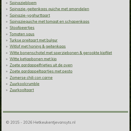
Spinaziebloem
Spinazie-geitenkaas quiche met amandelen
Spinazie-yoghurttaart
Spinaziequiche met tomaat en schapenkaas
Stoofpeertjes
Tomaten saus
Turkse preitaart met bulgur
Witlof met honing & geitenkaas
Witte bonenschotel met sperziebonen & gerookte kipfilet
Witte ketjapbonen met kip
Zoete aardappelfrietjes uit de oven
Zoete aardappeltaartjes met pesto
Zomerse chili con carne
Zuurkoolcrumble
Zuurkooltaart
© 2015 - 2026 Hetkeukentjevansyts.nl