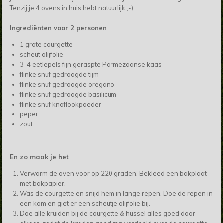
Tenzij je 4 ovens in huis hebt natuurlijk ;-)
Ingrediënten voor 2 personen
1 grote courgette
scheut olijfolie
3-4 eetlepels fijn geraspte Parmezaanse kaas
flinke snuf gedroogde tijm
flinke snuf gedroogde oregano
flinke snuf gedroogde basilicum
flinke snuf knoflookpoeder
peper
zout
En zo maak je het
Verwarm de oven voor op 220 graden. Bekleed een bakplaat
met bakpapier.
Was de courgette en snijd hem in lange repen. Doe de repen in
een kom en giet er een scheutje olijfolie bij.
Doe alle kruiden bij de courgette & hussel alles goed door
elkaar, zodat de kruiden goed zijn verdeeld over de courgette.