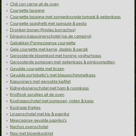
Chili con carne uit de oven
Courgette lasagne
Courgette lasagne met zongedroogde tomaat & geitenkaas
Courgette spaghetti met spinazie & pesto
Dronken bonen (frijoles borrachos)
Eénpans kapucijnerschotel (op de camping)
Gebakken Parmezaanse courgette
Gele courgette met kerrie, dadels & perzik
Geroosterde bloemkool met honing-yoghurtsaus
Geroosterde pompoen met geitenkaas & pijnboompitten
Gevulde courgette met linzen
Gevulde portobello's met blauwschimmelkaas
Kapucijners met gerookte kipfilet
Kidneybonenschotel met ham & roomkaas
Knoflook spruitjes uit de oven
Koolraapschotel met pompoen, noten & kaas
Koolraap frietjes
Linzenschotel met kip & paprika
Mexicaanse gevulde paprika's
Nachos ovenschotel
Nasi met bloemkoolrijst