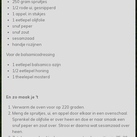
250 gram spruitjes
1/2 rode ui, gesnipperd
1 appel, in stukjes
1 eetlepel olijfolie
snuf peper
snuf zout
sesamzaad
handje rozijnen
Voor de balsamicodressing
1 eetlepel balsamico azijn
1/2 eetlepel honing
1 theelepel mosterd
En zo maak je 't
Verwarm de oven voor op 220 graden.
Meng de spruitjes, ui, en appel door elkaar in een ovenschaal.
Sprenkel de olijfolie er over heen en doe er naar smaak een
snuf peper en zout over. Strooi er daarna wat sesamzaad over
heen.