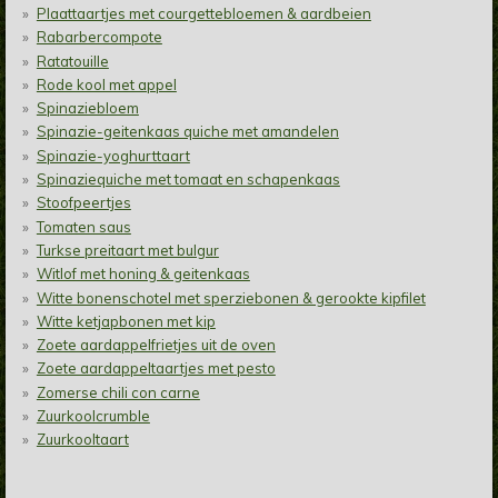
Plaattaartjes met courgettebloemen & aardbeien
Rabarbercompote
Ratatouille
Rode kool met appel
Spinaziebloem
Spinazie-geitenkaas quiche met amandelen
Spinazie-yoghurttaart
Spinaziequiche met tomaat en schapenkaas
Stoofpeertjes
Tomaten saus
Turkse preitaart met bulgur
Witlof met honing & geitenkaas
Witte bonenschotel met sperziebonen & gerookte kipfilet
Witte ketjapbonen met kip
Zoete aardappelfrietjes uit de oven
Zoete aardappeltaartjes met pesto
Zomerse chili con carne
Zuurkoolcrumble
Zuurkooltaart