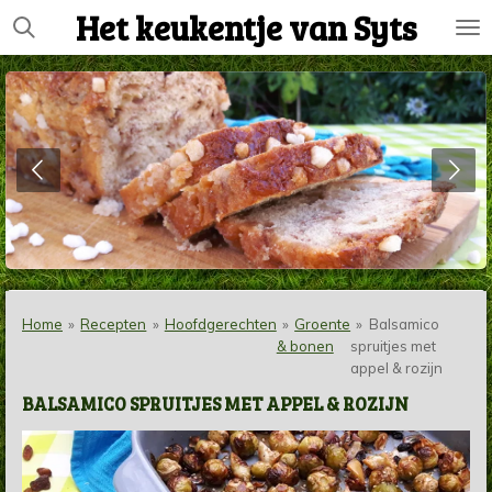
Het keukentje van Syts
Ga
direct
naar
de
hoofdinhoud
Home
»
Recepten
»
Hoofdgerechten
»
Groente
»
Balsamico
& bonen
spruitjes met
appel & rozijn
BALSAMICO SPRUITJES MET APPEL & ROZIJN