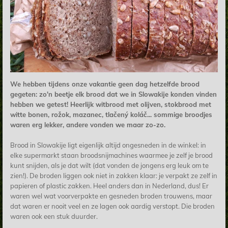
We hebben tijdens onze vakantie geen dag hetzelfde brood
gegeten: zo'n beetje elk brood dat we in Slowakije konden vinden
hebben we getest! Heerlijk witbrood met olijven, stokbrood met
witte bonen,
rožok, mazanec, tlačený koláč... sommige broodjes
waren erg lekker, andere vonden we maar
zo-zo.
Brood in Slowakije ligt eigenlijk altijd ongesneden in de winkel: in
elke supermarkt staan broodsnijmachines waarmee je zelf je brood
kunt snijden, als je dat wilt (dat vonden de jongens erg leuk om te
zien!). De broden liggen ook niet in zakken klaar: je verpakt ze zelf in
papieren of plastic zakken. Heel anders dan in Nederland, dus! Er
waren wel wat voorverpakte en gesneden broden trouwens, maar
dat waren er nooit veel en ze lagen ook aardig verstopt. Die broden
waren ook een stuk duurder.