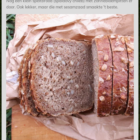
Nog een klein speltbrood (spaldový chlieb) met zonnebloempitten er
door. Ook lekker, maar die met sesamzaad smaakte 't beste.