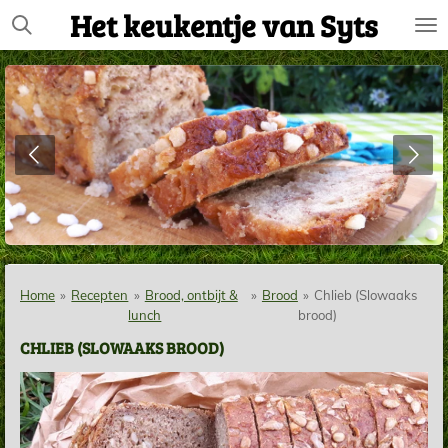
Het keukentje van Syts
Ga
direct
naar
de
hoofdinhoud
Home
»
Recepten
»
Brood, ontbijt &
»
Brood
»
Chlieb (Slowaaks
lunch
brood)
CHLIEB (SLOWAAKS BROOD)