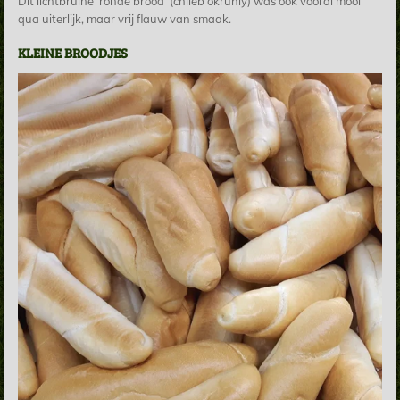
Dit lichtbruine 'ronde brood' (chlieb okrúhly) was ook vooral mooi
qua uiterlijk, maar vrij flauw van smaak.
KLEINE BROODJES