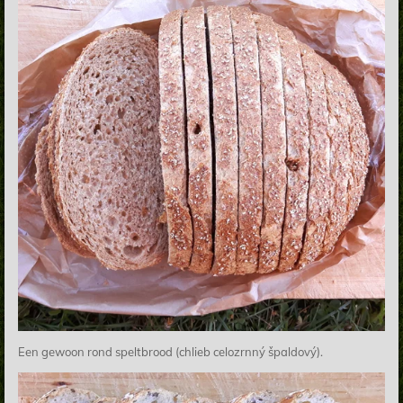
Een gewoon rond speltbrood (chlieb celozrnný špaldový).