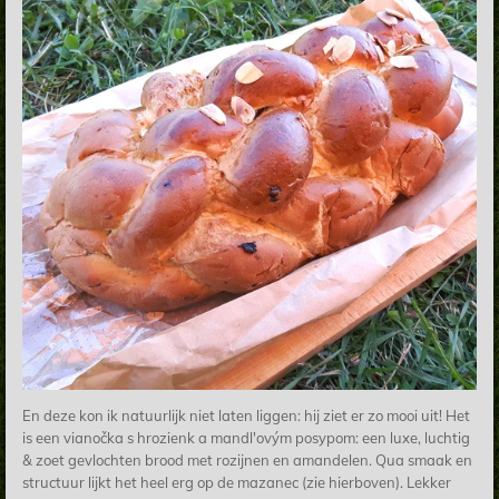
En deze kon ik natuurlijk niet laten liggen: hij ziet er zo mooi uit! Het
is een vianočka s hrozienk a mandl'ovým posypom: een luxe, luchtig
& zoet gevlochten brood met rozijnen en amandelen. Qua smaak en
structuur lijkt het heel erg op de mazanec (zie hierboven). Lekker