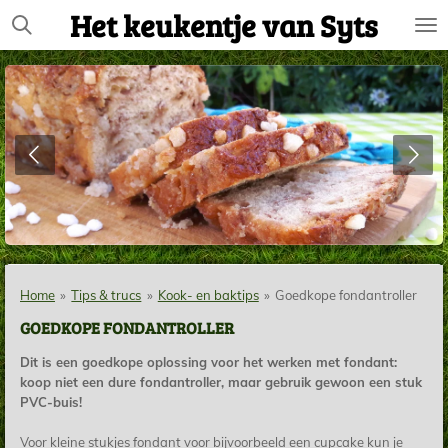
Het keukentje van Syts
Ga
direct
naar
de
hoofdinhoud
Home
»
Tips & trucs
»
Kook- en baktips
»
Goedkope fondantroller
GOEDKOPE FONDANTROLLER
Dit is een goedkope oplossing voor het werken met fondant:
koop niet een dure fondantroller, maar gebruik gewoon een stuk
PVC-buis!
Voor kleine stukjes fondant voor bijvoorbeeld een cupcake kun je