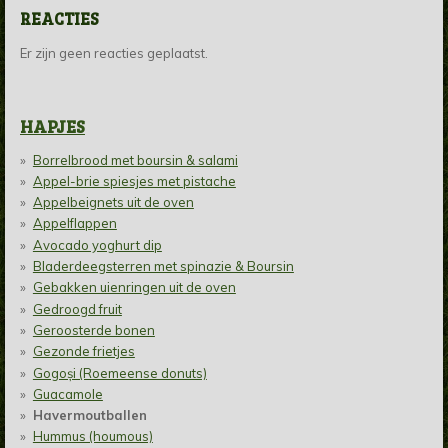
REACTIES
Er zijn geen reacties geplaatst.
HAPJES
Borrelbrood met boursin & salami
Appel-brie spiesjes met pistache
Appelbeignets uit de oven
Appelflappen
Avocado yoghurt dip
Bladerdeegsterren met spinazie & Boursin
Gebakken uienringen uit de oven
Gedroogd fruit
Geroosterde bonen
Gezonde frietjes
Gogoși (Roemeense donuts)
Guacamole
Havermoutballen
Hummus (houmous)