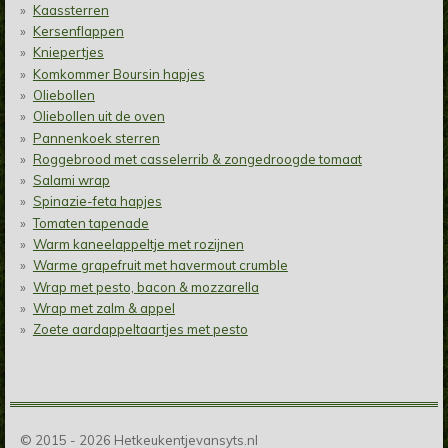
Kaassterren
Kersenflappen
Kniepertjes
Komkommer Boursin hapjes
Oliebollen
Oliebollen uit de oven
Pannenkoek sterren
Roggebrood met casselerrib & zongedroogde tomaat
Salami wrap
Spinazie-feta hapjes
Tomaten tapenade
Warm kaneelappeltje met rozijnen
Warme grapefruit met havermout crumble
Wrap met pesto, bacon & mozzarella
Wrap met zalm & appel
Zoete aardappeltaartjes met pesto
© 2015 - 2026 Hetkeukentjevansyts.nl