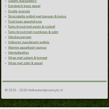
Salami quesedilla's
Sandwich kaas appel
Snelle granola
Straciatella ontbijt met banaan & kokos
Tosti kaas appelstroop
Turks brood met pesto & rosbief
Turks brood met roomkaas & zalm
Vlierbessenjam
Volkoren zuurdesem wafels
Warme appeltaart quinoa
Wentelteefjes
Wrap met salami & tomaat
Wrap met zalm & appel
© 2015 - 2026 Hetkeukentjevansyts.nl