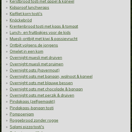
Kerstbrood tosti met appel & kaneel
Kidsproof lunchwraps
Kipfilet korn tosti's
Knäckebröd
Krentenbrood tosti met kaas & tomaat
Lunch- en fruitbakjes voor de kids
Muesli-ontbijt met kiwi & passievrucht
Ontbijt volgens de jongens
Omelet in een kom
Overnight muesli met druiven
Overnight muesli met pruimen
Overnight oats (havermout)
Overnight oats met banaan, walnoot & kaneel
Overnight oats met blauwe bessen
Overnight oats met chocolade & banaan
Overnight oats met perzik & druiven
Pindakaas (zelfgemaakt)
Pindakaas-banaan tosti
Pompoenjam
Roggebrood zonder rogge
Salami pizza tosti's