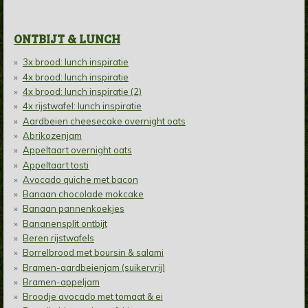
ONTBIJT & LUNCH
3x brood: lunch inspiratie
4x brood: lunch inspiratie
4x brood: lunch inspiratie (2)
4x rijstwafel: lunch inspiratie
Aardbeien cheesecake overnight oats
Abrikozenjam
Appeltaart overnight oats
Appeltaart tosti
Avocado quiche met bacon
Banaan chocolade mokcake
Banaan pannenkoekjes
Bananensplit ontbijt
Beren rijstwafels
Borrelbrood met boursin & salami
Bramen-aardbeienjam (suikervrij)
Bramen-appeljam
Broodje avocado met tomaat & ei