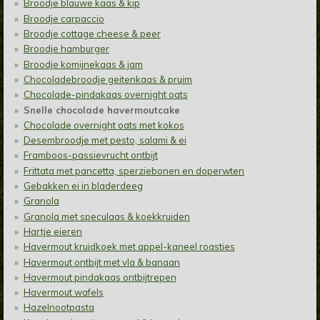
Broodje blauwe kaas & kip
Broodje carpaccio
Broodje cottage cheese & peer
Broodje hamburger
Broodje komijnekaas & jam
Chocoladebroodje geitenkaas & pruim
Chocolade-pindakaas overnight oats
Snelle chocolade havermoutcake
Chocolade overnight oats met kokos
Desembroodje met pesto, salami & ei
Framboos-passievrucht ontbijt
Frittata met pancetta, sperziebonen en doperwten
Gebakken ei in bladerdeeg
Granola
Granola met speculaas & koekkruiden
Hartje eieren
Havermout kruidkoek met appel-kaneel roasties
Havermout ontbijt met vla & banaan
Havermout pindakaas ontbijtrepen
Havermout wafels
Hazelnootpasta