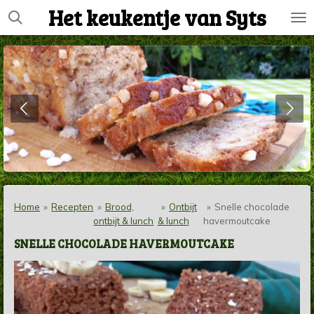
Het keukentje van Syts
Ga
direct
naar
de
hoofdinhoud
Home
»
Recepten
»
Brood,
»
Ontbijt
»
Snelle chocolade
ontbijt & lunch
& lunch
havermoutcake
SNELLE CHOCOLADE HAVERMOUTCAKE