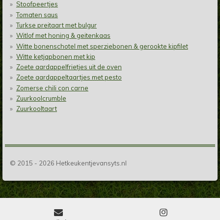
Stoofpeertjes
Tomaten saus
Turkse preitaart met bulgur
Witlof met honing & geitenkaas
Witte bonenschotel met sperziebonen & gerookte kipfilet
Witte ketjapbonen met kip
Zoete aardappelfrietjes uit de oven
Zoete aardappeltaartjes met pesto
Zomerse chili con carne
Zuurkoolcrumble
Zuurkooltaart
© 2015 - 2026 Hetkeukentjevansyts.nl