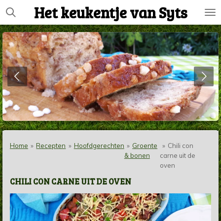
Het keukentje van Syts
Ga
direct
naar
de
hoofdinhoud
Home
»
Recepten
»
Hoofdgerechten
»
Groente
»
Chili con
& bonen
carne uit de
oven
CHILI CON CARNE UIT DE OVEN