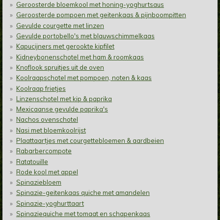
Geroosterde bloemkool met honing-yoghurtsaus
Geroosterde pompoen met geitenkaas & pijnboompitten
Gevulde courgette met linzen
Gevulde portobello's met blauwschimmelkaas
Kapucijners met gerookte kipfilet
Kidneybonenschotel met ham & roomkaas
Knoflook spruitjes uit de oven
Koolraapschotel met pompoen, noten & kaas
Koolraap frietjes
Linzenschotel met kip & paprika
Mexicaanse gevulde paprika's
Nachos ovenschotel
Nasi met bloemkoolrijst
Plaattaartjes met courgettebloemen & aardbeien
Rabarbercompote
Ratatouille
Rode kool met appel
Spinaziebloem
Spinazie-geitenkaas quiche met amandelen
Spinazie-yoghurttaart
Spinaziequiche met tomaat en schapenkaas