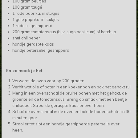
100 gram peultjes
100 gram taugé
1 rode paprika, in stukjes
1 gele paprika, in stukjes
1 rode ui, gesnipperd
200 gram tomatensaus (bijv. sugo basilicum) of ketchup
snuf chilipeper
handje geraspte kaas
handje peterselie, gesnipperd
En zo maak je het
Verwarm de oven voor op 200 graden.
Verhit wat olie of boter in een koekenpan en bak het gehakt rul.
Meng in een ovenschaal de bruine bonen met het gehakt, de
groente en de tomatensaus. Breng op smaak met een beetje
chilipeper. Strooi de geraspte kaas er over heen.
Schuif de ovenschaal in de oven en bak de bonenschotel in 30
minuten gaar.
Strooi er tot slot een handje gesnipperde peterselie over
heen.