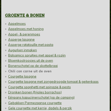
GROENTE & BONEN
Appelmoes
Appelmoes met honing
Appel- & perenmoes
Asperge lasagne
Asperge ratatouille met pasta
Augurken inmaken
Balsamico spruitjes met appel & rozijn
Bloemkoolroosjes uit de oven
Bonenschotel op de skottelbraai
Chili con carne uit de oven
Courgette lasagne
Courgette lasagne met zongedroogde tomaat & geitenkaas
Courgette spaghetti met spinazie & pesto
Dronken bonen (frijoles borrachos)
Eénpans kapucijnerschotel (op de camping)
Gebakken Parmezaanse courgette
Gele courgette met kerrie, dadels & perzik