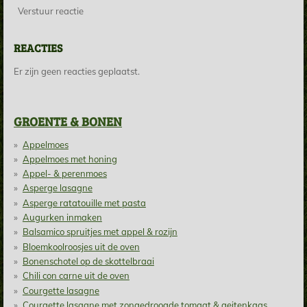
Verstuur reactie
REACTIES
Er zijn geen reacties geplaatst.
GROENTE & BONEN
Appelmoes
Appelmoes met honing
Appel- & perenmoes
Asperge lasagne
Asperge ratatouille met pasta
Augurken inmaken
Balsamico spruitjes met appel & rozijn
Bloemkoolroosjes uit de oven
Bonenschotel op de skottelbraai
Chili con carne uit de oven
Courgette lasagne
Courgette lasagne met zongedroogde tomaat & geitenkaas