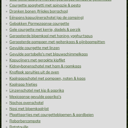
Courgette spaghetti met spinazie & pesto
Dronken bonen (frijoles borrachos)
Eénpans kapucijnerschotel (op de camping)
Gebakken Parmezaanse courgette
Gele courgette met kerrie, dadels & perzik
Geroosterde bloemkool met honing-yoghurtsaus
Geroosterde pompoen met geitenkaas & pijnboompitten
Gevulde courgette met linzen
Gevulde portobello's met blauwschimmelkaas
Kapucijners met gerookte kipfilet
Kidneybonenschotel met ham & roomkaas
Knoflook spruitjes uit de oven
Koolraapschotel met pompoen, noten & kaas
Koolraap frietjes
Linzenschotel met kip & paprika
Mexicaanse gevulde paprika's
Nachos ovenschotel
Nasi met bloemkoolrijst
Plaattaartjes met courgettebloemen & aardbeien
Rabarbercompote
Ratatouille