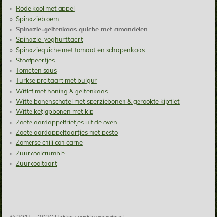
Rode kool met appel
Spinaziebloem
Spinazie-geitenkaas quiche met amandelen
Spinazie-yoghurttaart
Spinaziequiche met tomaat en schapenkaas
Stoofpeertjes
Tomaten saus
Turkse preitaart met bulgur
Witlof met honing & geitenkaas
Witte bonenschotel met sperziebonen & gerookte kipfilet
Witte ketjapbonen met kip
Zoete aardappelfrietjes uit de oven
Zoete aardappeltaartjes met pesto
Zomerse chili con carne
Zuurkoolcrumble
Zuurkooltaart
© 2015 - 2026 Hetkeukentjevansyts.nl