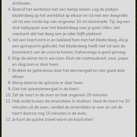
ontdooien.
Bestuif het werkblad met een beetje bloem. Leg de plakjes
bladerdeeg op het werkblad op elkaar en rol met een deegroller
uit tot een ronde lap van ongeveer 30 cm doorsnede. Tip: leg een
stuk bakpapier over het bladerdeeg voor je gaat rollen; dat
voorkomt dat het deeg aan je roller blijft plakken!
Vet een taartvorm in en bekleed hem met het bladerdeeg. Als je
een springvorm gebruikt: het bladerdeeg hoeft niet tot aan de
bovenkant van de vorm te komen; halverwege is goed genoeg.
Klop de eieren los in een kom. Kluts de nootmuskaat, zout, peper
en slagroom er door heen.
Brokkel de geitenkaas door het eiermengsel en roer goed door
elkaar.
Meng daarna de spinazie er door heen.
Giet het spinaziemengsel in de taart.
Zet de taart in de oven en bak ongeveer 20 minuten.
Hak ondertussen de amandelen in stukken. Haal de taart na 20
minuten uit de oven, verdeel de amandelen er over en zet de
taart daarna nog 15 minuten in de oven.
Je kunt de quiche zowel warm als koud eten!