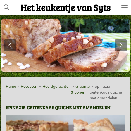
Het keukentje van Syts
Ga
direct
naar
de
hoofdinhoud
Home
»
Recepten
»
Hoofdgerechten
»
Groente
»
Spinazie-
& bonen
geitenkaas quiche
met amandelen
SPINAZIE-GEITENKAAS QUICHE MET AMANDELEN