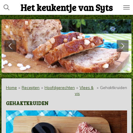
Het keukentje van Syts
Ga
direct
naar
de
hoofdinhoud
Home
»
Recepten
»
Hoofdgerechten
»
Vlees &
»
Gehaktkruiden
vis
GEHAKTKRUIDEN