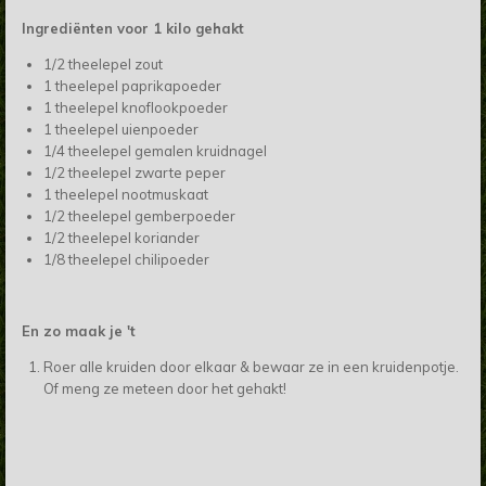
Ingrediënten voor 1 kilo gehakt
1/2 theelepel zout
1 theelepel paprikapoeder
1 theelepel knoflookpoeder
1 theelepel uienpoeder
1/4 theelepel gemalen kruidnagel
1/2 theelepel zwarte peper
1 theelepel nootmuskaat
1/2 theelepel gemberpoeder
1/2 theelepel koriander
1/8 theelepel chilipoeder
En zo maak je 't
Roer alle kruiden door elkaar & bewaar ze in een kruidenpotje.
Of meng ze meteen door het gehakt!