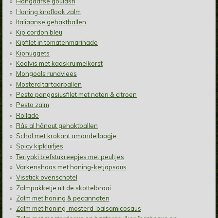
Hongaarse goulash
Honing knoflook zalm
Italiaanse gehaktballen
Kip cordon bleu
Kipfilet in tomatenmarinade
Kipnuggets
Koolvis met kaaskruimelkorst
Mongools rundvlees
Mosterd tartaarballen
Pesto pangasiusfilet met noten & citroen
Pesto zalm
Rollade
Râs al hânout gehaktballen
Schol met krokant amandellaagje
Spicy kipkluifjes
Teriyaki biefstukreepjes met peultjes
Varkenshaas met honing-ketjapsaus
Visstick ovenschotel
Zalmpakketje uit de skottelbraai
Zalm met honing & pecannoten
Zalm met honing-mosterd-balsamicosaus