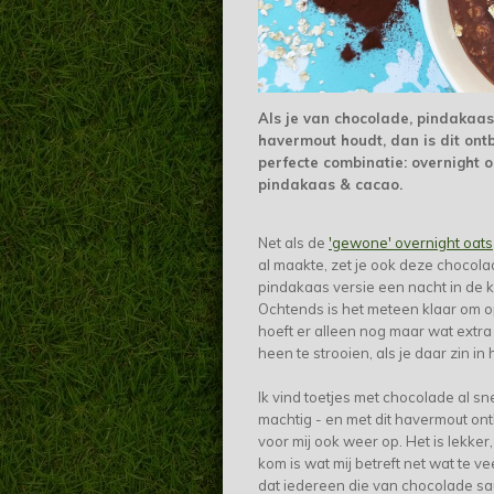
Als je van chocolade, pindakaa
havermout houdt, dan is dit ontb
perfecte combinatie: overnight 
pindakaas & cacao.
Net als de
'gewone' overnight oats
al maakte, zet je ook deze chocol
pindakaas versie een nacht in de ko
Ochtends is het meteen klaar om op
hoeft er alleen nog maar wat extra
heen te strooien, als je daar zin in
Ik vind toetjes met chocolade al sne
machtig - en met dit havermout ontb
voor mij ook weer op. Het is lekker
kom is wat mij betreft net wat te vee
dat iedereen die van chocolade sa