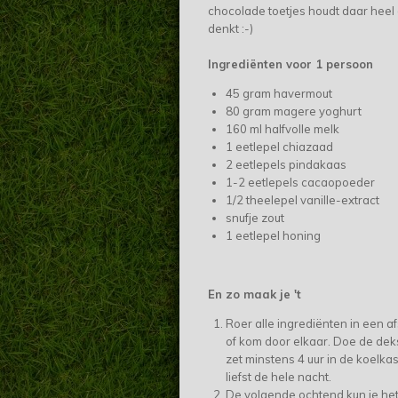
chocolade toetjes houdt daar heel
denkt :-)
Ingrediënten voor 1 persoon
45 gram havermout
80 gram magere yoghurt
160 ml halfvolle melk
1 eetlepel chiazaad
2 eetlepels pindakaas
1-2 eetlepels cacaopoeder
1/2 theelepel vanille-extract
snufje zout
1 eetlepel honing
En zo maak je 't
Roer alle ingrediënten in een af
of kom door elkaar. Doe de dek
zet minstens 4 uur in de koelkas
liefst de hele nacht.
De volgende ochtend kun je het