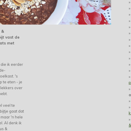
s &
ijt vast de
oats met
die ik eerder
ade-
elkast. 's
 te eten - je
p
 lekkers over
 hebt.
o
l veel te
ijtje gaat dat
k
, maar 'n hele
l. Al denk ik
&
us &