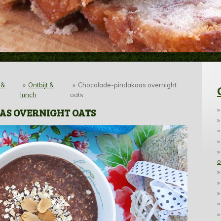
 &
»
Ontbijt &
»
Chocolade-pindakaas overnight
lunch
oats
AS OVERNIGHT OATS
o