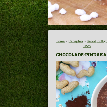
Home
»
Recepten
»
Brood, ontbijt
lunch
CHOCOLADE-PINDAKA