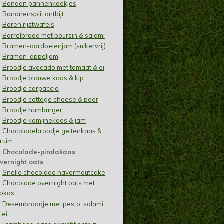
Banaan pannenkoekjes
Bananensplit ontbijt
Beren rijstwafels
Borrelbrood met boursin & salami
Bramen-aardbeienjam (suikervrij)
Bramen-appeljam
Broodje avocado met tomaat & ei
Broodje blauwe kaas & kip
Broodje carpaccio
Broodje cottage cheese & peer
Broodje hamburger
Broodje komijnekaas & jam
Chocoladebroodje geitenkaas &
ruim
Chocolade-pindakaas
vernight oats
Snelle chocolade havermoutcake
Chocolade overnight oats met
okos
Desembroodje met pesto, salami
 ei