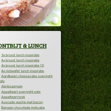
ONTBIJT & LUNCH
3x brood: lunch inspiratie
4x brood: lunch inspiratie
4x brood: lunch inspiratie (2)
4x rijstwafel: lunch inspiratie
Aardbeien cheesecake overnight
ats
Abrikozenjam
Appeltaart overnight oats
Appeltaart tosti
Avocado quiche met bacon
Banaan chocolade mokcake