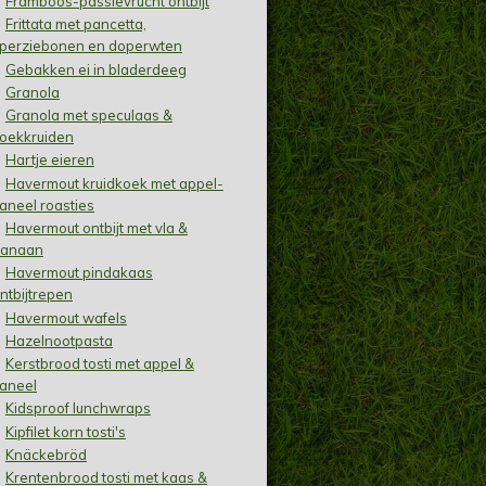
Framboos-passievrucht ontbijt
Frittata met pancetta,
perziebonen en doperwten
Gebakken ei in bladerdeeg
Granola
Granola met speculaas &
oekkruiden
Hartje eieren
Havermout kruidkoek met appel-
aneel roasties
Havermout ontbijt met vla &
anaan
Havermout pindakaas
ntbijtrepen
Havermout wafels
Hazelnootpasta
Kerstbrood tosti met appel &
aneel
Kidsproof lunchwraps
Kipfilet korn tosti's
Knäckebröd
Krentenbrood tosti met kaas &