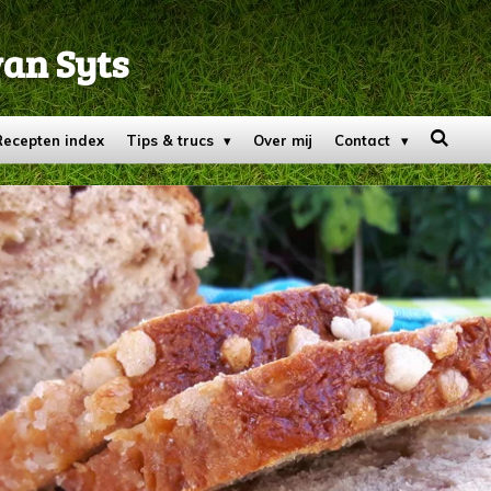
van Syts
Recepten index
Tips & trucs
Over mij
Contact