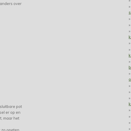
 anders over
s
k
k
b
o
k
sluitbare pot
sel er op en
t, maar het
 zo opeten.