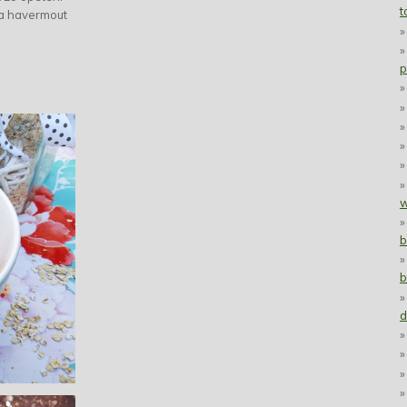
t
ra havermout
p
w
b
b
d