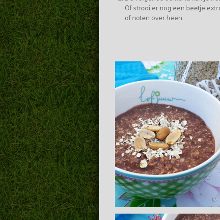
Of strooi er nog een beetje ext
of noten over heen.