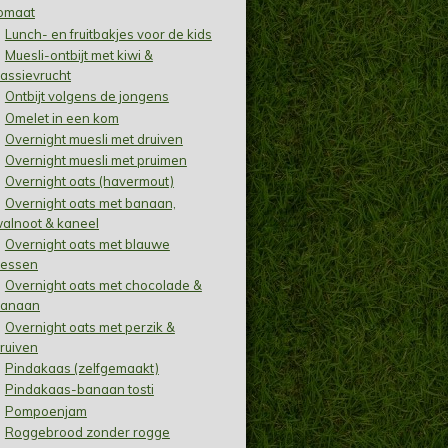
omaat
Lunch- en fruitbakjes voor de kids
Muesli-ontbijt met kiwi &
assievrucht
Ontbijt volgens de jongens
Omelet in een kom
Overnight muesli met druiven
Overnight muesli met pruimen
Overnight oats (havermout)
Overnight oats met banaan,
alnoot & kaneel
Overnight oats met blauwe
essen
Overnight oats met chocolade &
anaan
Overnight oats met perzik &
ruiven
Pindakaas (zelfgemaakt)
Pindakaas-banaan tosti
Pompoenjam
Roggebrood zonder rogge