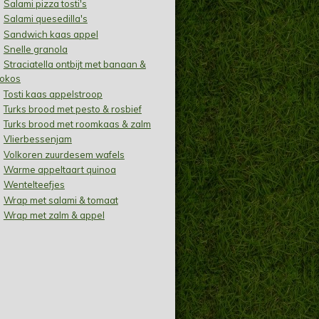
Salami pizza tosti's
Salami quesedilla's
Sandwich kaas appel
Snelle granola
Straciatella ontbijt met banaan &
okos
Tosti kaas appelstroop
Turks brood met pesto & rosbief
Turks brood met roomkaas & zalm
Vlierbessenjam
Volkoren zuurdesem wafels
Warme appeltaart quinoa
Wentelteefjes
Wrap met salami & tomaat
Wrap met zalm & appel