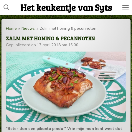
Het keukentje van Syts
Ga
direct
naar
de
Home
»
Nieuws
»
Zalm met honing & pecannoten
hoofdinhoud
ZALM MET HONING & PECANNOTEN
Gepubliceerd op 17 april 2018 om 16:00
"Beter dan een pikanto pinda!" Wie mijn man kent weet dat