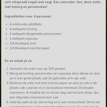
zo'n uitspraak nogal wat zegt. Een aanrader dus, deze zalm
met honing en pecannoten!
Ingrediënten voor 4 personen
4 ontdooide zalmfilets
4 eetlepels honing
4 eetlepels fijngehakte pecannoten
1 eetlepel sojasaus
1/4 theelepel zout
1/4 theelepel zwarte peper
En zo maak je ze
Verwarm de oven voor op 200 graden.
Meng de honing, pecannoten en sojasaus door elkaar en doe
ze in een grote plastic zak (ik gebruikte zo'n zip-zak).
Bestrooi de zalm met met zout en peper en doe ze ook in de
plastic zak. Laat de vis in de koelkast minimaal 15 minuten
marineren. Ik maakte de vis al een dag van tevoren klaar, dus
een dag laten marineren kan ook.
Haal de zalm uit de zak en leg ze in een ovenschaal. Strooi de
pecannoten die in de marinade zaten er over. De rest van de