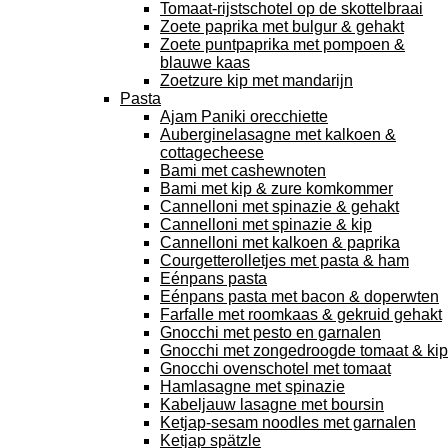
Tomaat-rijstschotel op de skottelbraai
Zoete paprika met bulgur & gehakt
Zoete puntpaprika met pompoen &
blauwe kaas
Zoetzure kip met mandarijn
Pasta
Ajam Paniki orecchiette
Auberginelasagne met kalkoen &
cottagecheese
Bami met cashewnoten
Bami met kip & zure komkommer
Cannelloni met spinazie & gehakt
Cannelloni met spinazie & kip
Cannelloni met kalkoen & paprika
Courgetterolletjes met pasta & ham
Eénpans pasta
Eénpans pasta met bacon & doperwten
Farfalle met roomkaas & gekruid gehakt
Gnocchi met pesto en garnalen
Gnocchi met zongedroogde tomaat & kip
Gnocchi ovenschotel met tomaat
Hamlasagne met spinazie
Kabeljauw lasagne met boursin
Ketjap-sesam noodles met garnalen
Ketjap spätzle