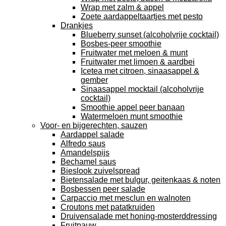
Wrap met zalm & appel
Zoete aardappeltaartjes met pesto
Drankjes
Blueberry sunset (alcoholvrije cocktail)
Bosbes-peer smoothie
Fruitwater met meloen & munt
Fruitwater met limoen & aardbei
Icetea met citroen, sinaasappel &
gember
Sinaasappel mocktail (alcoholvrije
cocktail)
Smoothie appel peer banaan
Watermeloen munt smoothie
Voor- en bijgerechten, sauzen
Aardappel salade
Alfredo saus
Amandelspijs
Bechamel saus
Bieslook zuivelspread
Bietensalade met bulgur, geitenkaas & noten
Bosbessen peer salade
Carpaccio met mesclun en walnoten
Croutons met patatkruiden
Druivensalade met honing-mosterddressing
Fruitpauw