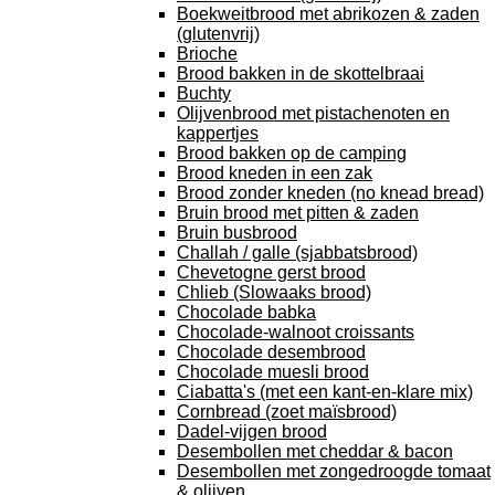
Boekweitbrood met abrikozen & zaden
(glutenvrij)
Brioche
Brood bakken in de skottelbraai
Buchty
Olijvenbrood met pistachenoten en
kappertjes
Brood bakken op de camping
Brood kneden in een zak
Brood zonder kneden (no knead bread)
Bruin brood met pitten & zaden
Bruin busbrood
Challah / galle (sjabbatsbrood)
Chevetogne gerst brood
Chlieb (Slowaaks brood)
Chocolade babka
Chocolade-walnoot croissants
Chocolade desembrood
Chocolade muesli brood
Ciabatta's (met een kant-en-klare mix)
Cornbread (zoet maïsbrood)
Dadel-vijgen brood
Desembollen met cheddar & bacon
Desembollen met zongedroogde tomaat
& olijven