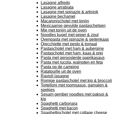
Lasagne alfredo
Lasagne arrabiata
Lasagne met spinazie & artisjok
Lasagne bechamel
Macaronischotel met tonijn
Mexicaanse gevulde pastaschelpen
Mie met tonijn uit de oven
Noodles kugel met peper & zout
Ovenpasta met spinazie & geitenkaas
Orecchiette met pesto & tomaat
Pastaschotel met ham & aubergine
Pastaschotel met ham, kaas & prei
Pasta met geroosterde paprikasaus
Pasta met rucola, walnoten en feta
Pasta op de camping
Ratatouille uit de oven
Ravioli lasagne
Romige pastaschotel met kip & broccoli
Tortelloni met roomsasus, garnalen &
spekjes
Sesam gember noodles met paksoi &
kip
Spaghetti carbonara
Spaghetti met bacon
Spaghettischotel met cottage cheese