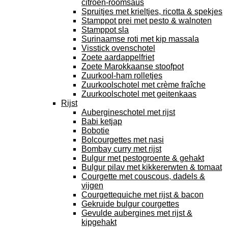
citroen-roomsaus
Spruitjes met krieltjes, ricotta & spekjes
Stamppot prei met pesto & walnoten
Stamppot sla
Surinaamse roti met kip massala
Visstick ovenschotel
Zoete aardappelfriet
Zoete Marokkaanse stoofpot
Zuurkool-ham rolletjes
Zuurkoolschotel met crème fraîche
Zuurkoolschotel met geitenkaas
Rijst
Aubergineschotel met rijst
Babi ketjap
Bobotie
Bolcourgettes met nasi
Bombay curry met rijst
Bulgur met pestogroente & gehakt
Bulgur pilav met kikkererwten & tomaat
Courgette met couscous, dadels &
vijgen
Courgettequiche met rijst & bacon
Gekruide bulgur courgettes
Gevulde aubergines met rijst &
kipgehakt