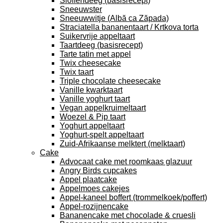
Sloffendeeg (basisrecept)
Sneeuwster
Sneeuwwitje (Albă ca Zăpada)
Straciatella bananentaart / Krtkova torta
Suikervrije appeltaart
Taartdeeg (basisrecept)
Tarte tatin met appel
Twix cheesecake
Twix taart
Triple chocolate cheesecake
Vanille kwarktaart
Vanille yoghurt taart
Vegan appelkruimeltaart
Woezel & Pip taart
Yoghurt appeltaart
Yoghurt-spelt appeltaart
Zuid-Afrikaanse melktert (melktaart)
Cake
Advocaat cake met roomkaas glazuur
Angry Birds cupcakes
Appel plaatcake
Appelmoes cakejes
Appel-kaneel boffert (trommelkoek/poffert)
Appel-rozijnencake
Bananencake met chocolade & cruesli