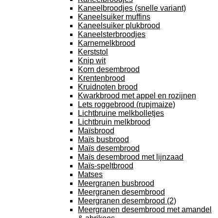
Kaneelbroodjes (snelle variant)
Kaneelsuiker muffins
Kaneelsuiker plukbrood
Kaneelsterbroodjes
Karnemelkbrood
Kerststol
Knip wit
Korn desembrood
Krentenbrood
Kruidnoten brood
Kwarkbrood met appel en rozijnen
Lets roggebrood (rupjmaize)
Lichtbruine melkbolletjes
Lichtbruin melkbrood
Maïsbrood
Maïs busbrood
Maïs desembrood
Maïs desembrood met lijnzaad
Maïs-speltbrood
Matses
Meergranen busbrood
Meergranen desembrood
Meergranen desembrood (2)
Meergranen desembrood met amandel