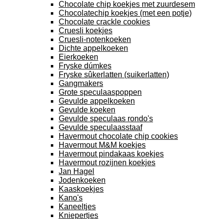
Chocolate chip koekjes met zuurdesem
Chocolatechip koekjes (met een potje)
Chocolate crackle cookies
Cruesli koekjes
Cruesli-notenkoeken
Dichte appelkoeken
Eierkoeken
Fryske dúmkes
Fryske sûkerlatten (suikerlatten)
Gangmakers
Grote speculaaspoppen
Gevulde appelkoeken
Gevulde koeken
Gevulde speculaas rondo's
Gevulde speculaasstaaf
Havermout chocolate chip cookies
Havermout M&M koekjes
Havermout pindakaas koekjes
Havermout rozijnen koekjes
Jan Hagel
Jodenkoeken
Kaaskoekjes
Kano's
Kaneeltjes
Kniepertjes