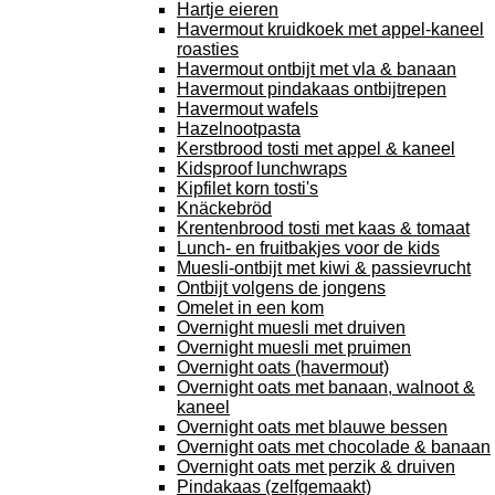
Hartje eieren
Havermout kruidkoek met appel-kaneel
roasties
Havermout ontbijt met vla & banaan
Havermout pindakaas ontbijtrepen
Havermout wafels
Hazelnootpasta
Kerstbrood tosti met appel & kaneel
Kidsproof lunchwraps
Kipfilet korn tosti's
Knäckebröd
Krentenbrood tosti met kaas & tomaat
Lunch- en fruitbakjes voor de kids
Muesli-ontbijt met kiwi & passievrucht
Ontbijt volgens de jongens
Omelet in een kom
Overnight muesli met druiven
Overnight muesli met pruimen
Overnight oats (havermout)
Overnight oats met banaan, walnoot &
kaneel
Overnight oats met blauwe bessen
Overnight oats met chocolade & banaan
Overnight oats met perzik & druiven
Pindakaas (zelfgemaakt)