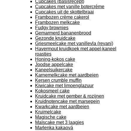
Cupcakes (basisrecept)
Cupcakes met vanille botercrème
Cupcakes uit de skottelbraai
Frambozen crème cakerol
Frambozen melkcake
Fudgy brownies
Gemarmerd bananenbrood
Gezonde kruidcake
Griesmeelcake met vanillevla (revani)
Havermout kruidkoek met appel-kaneel
roasties
Honing-kokos cake
Joodse appelcake
Kaneelsuikercake
Karnemelkcake met aardbeien
Kersen crumble muffin
Kiwicake met limoenglazuur
Kokosmeel cake
Kruidcake met gember & rozijnen
Kruidnotencake met marsepein
Kwarkcake met aardbeien
Kruimelcake
Magische cake
Maïscake met 3 laagjes
Marlenka kakaová