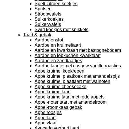
Spelt-citroen koekjes
Spritsen
Stroopwafels
Suikerkoekjes
Suikerwafels
Swirl koekjes met spikkels
Taart & gebak
Aardbeienslof
Aardbeien kruimeltaart
Aardbeien kwarktaart met bastognebodem
Aardbeien lebkuchen kwarktaart
Aardbeien zandtaartjes
Aardbeitaartje met cashew vanille roasties
Appelkruimel koekrepen
Appelkruimel plaatkoek met amandelspijs
Appelkruimel plaattaart met walnoten
Appelkruimelcheesecake
Appelkruimeltaart
Appelkruimeltaart met rode appels
Appel-notentaart met amandelroom
Appel-roomkaas gebak
Appelroosjes
Appeltaart
Appelvlaai
Avocado yoghurt taart