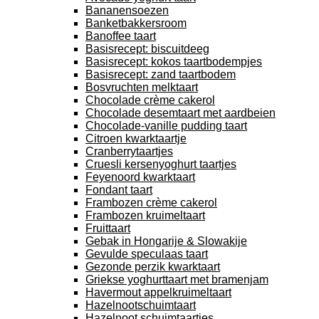
Bananensoezen
Banketbakkersroom
Banoffee taart
Basisrecept: biscuitdeeg
Basisrecept: kokos taartbodempjes
Basisrecept: zand taartbodem
Bosvruchten melktaart
Chocolade crème cakerol
Chocolade desemtaart met aardbeien
Chocolade-vanille pudding taart
Citroen kwarktaartje
Cranberrytaartjes
Cruesli kersenyoghurt taartjes
Feyenoord kwarktaart
Fondant taart
Frambozen crème cakerol
Frambozen kruimeltaart
Fruittaart
Gebak in Hongarije & Slowakije
Gevulde speculaas taart
Gezonde perzik kwarktaart
Griekse yoghurttaart met bramenjam
Havermout appelkruimeltaart
Hazelnootschuimtaart
Hazelnoot schuimtaartjes