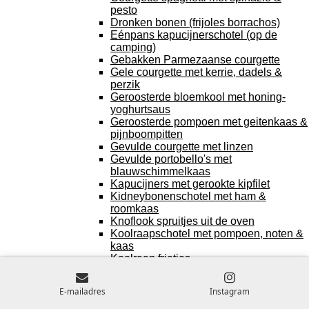
pesto
Dronken bonen (frijoles borrachos)
Eénpans kapucijnerschotel (op de
camping)
Gebakken Parmezaanse courgette
Gele courgette met kerrie, dadels &
perzik
Geroosterde bloemkool met honing-
yoghurtsaus
Geroosterde pompoen met geitenkaas &
pijnboompitten
Gevulde courgette met linzen
Gevulde portobello's met
blauwschimmelkaas
Kapucijners met gerookte kipfilet
Kidneybonenschotel met ham &
roomkaas
Knoflook spruitjes uit de oven
Koolraapschotel met pompoen, noten &
kaas
Koolraap frietjes
Linzenschotel met kip & paprika
Mexicaanse gevulde paprika's
E-mailadres
Instagram
Nachos ovenschotel
Nasi met bloemkoolrijst