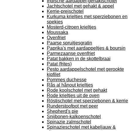
Indische aardappel-gehaktschotel
Jachtschotel met gehakt & appel
Kerrie-preischotel
Kurkuma krieltjes met sperziebonen en
spekjes
Mosterd-citroen krieltjes
Moussaka
Ovenfriet
Paarse spruitjesgratin
Paprika's met aardappeltjes & boursin
Parmezaanse ovenfriet
Patat bakken in de skottelbraai
Patat (frites)
Pesto aardappelschotel met gerookte
kipfilet
Pommes duchesse
Râs al hânout krieltjes
Rode koolschotel met gehakt
Rode krieltjes uit de oven
Röstischotel met sperziebonen & kerrie
Runderstoofpot met peer
Shepherd's pie
Snijbonen-kalkoenschotel
Spinazie zalmschotel
Spinazieschotel met kabeljauw &