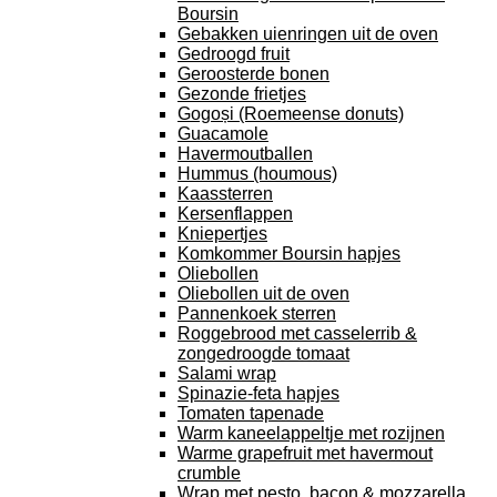
Boursin
Gebakken uienringen uit de oven
Gedroogd fruit
Geroosterde bonen
Gezonde frietjes
Gogoși (Roemeense donuts)
Guacamole
Havermoutballen
Hummus (houmous)
Kaassterren
Kersenflappen
Kniepertjes
Komkommer Boursin hapjes
Oliebollen
Oliebollen uit de oven
Pannenkoek sterren
Roggebrood met casselerrib &
zongedroogde tomaat
Salami wrap
Spinazie-feta hapjes
Tomaten tapenade
Warm kaneelappeltje met rozijnen
Warme grapefruit met havermout
crumble
Wrap met pesto, bacon & mozzarella