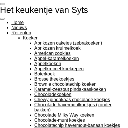
Ga
Het keukentje van Syts
direct
naar
de
Home
hoofdinhoud
Nieuws
Recepten
Koeken
Abrikozen cakejes (zebrakoeken)
Abrikozen kruimelkoek
American cookies
Appel-karamelkoeken
Appelkoeken
Appelkruimel koekrepen
Boterkoek
Brosse theekoekjes
Brownie chocolatechip koeken
Karamel-zeezout pindakaaskoeken
Chocoladekoeken
Chewy pindakaas chocolade koekjes
Chocolade havermoutkoekjes (zonder
bakken)
Chocolade Milky Way koeken
Chocolade-munt koekjes
Chocolatechip havermout-banaan koekjes