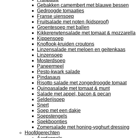
Gebakken camembert met blauwe bessen
Gedroogde tomaatjes
Franse uiensoep
Fruitsalade met noten (kidsproof)
Groentesoep met ballen
Kikkererwtensalade met tomaat & mozzarella
Kippensoep
Knoflook-kruiden croutons
Linzensalade met meloen en geitenkaas
Linzensoep
Mosterdsoep
Paneermeel
Pesto-kwark salade
Pindasaus
Risotto salade met zongedroogde tomaat
Quinoasalade met tomaat & munt
Salade met appel, bacon & pecan
Selderijsoep
Snert
Soep met een dakje
Soepstengels
Spekboontjes
Zomersalade met honing-yoghurt dressing
Hoofdgerechten