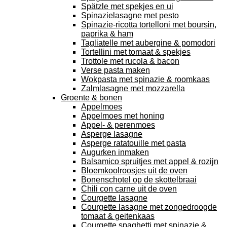
Spätzle met spekjes en ui
Spinazielasagne met pesto
Spinazie-ricotta tortelloni met boursin,
paprika & ham
Tagliatelle met aubergine & pomodori
Tortellini met tomaat & spekjes
Trottole met rucola & bacon
Verse pasta maken
Wokpasta met spinazie & roomkaas
Zalmlasagne met mozzarella
Groente & bonen
Appelmoes
Appelmoes met honing
Appel- & perenmoes
Asperge lasagne
Asperge ratatouille met pasta
Augurken inmaken
Balsamico spruitjes met appel & rozijn
Bloemkoolroosjes uit de oven
Bonenschotel op de skottelbraai
Chili con carne uit de oven
Courgette lasagne
Courgette lasagne met zongedroogde
tomaat & geitenkaas
Courgette spaghetti met spinazie &