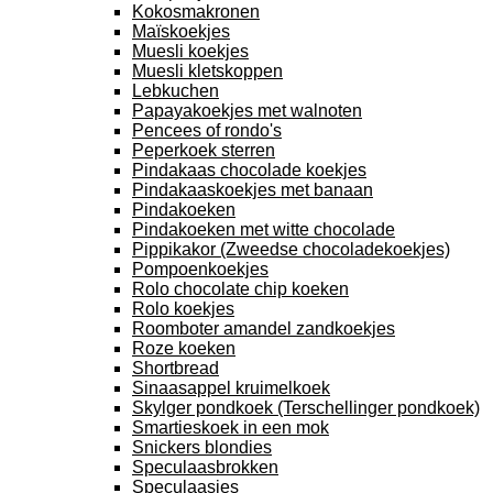
Kokosmakronen
Maïskoekjes
Muesli koekjes
Muesli kletskoppen
Lebkuchen
Papayakoekjes met walnoten
Pencees of rondo's
Peperkoek sterren
Pindakaas chocolade koekjes
Pindakaaskoekjes met banaan
Pindakoeken
Pindakoeken met witte chocolade
Pippikakor (Zweedse chocoladekoekjes)
Pompoenkoekjes
Rolo chocolate chip koeken
Rolo koekjes
Roomboter amandel zandkoekjes
Roze koeken
Shortbread
Sinaasappel kruimelkoek
Skylger pondkoek (Terschellinger pondkoek)
Smartieskoek in een mok
Snickers blondies
Speculaasbrokken
Speculaasjes