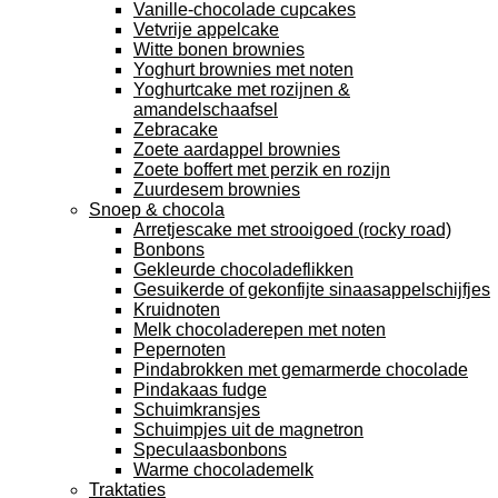
Vanille-chocolade cupcakes
Vetvrije appelcake
Witte bonen brownies
Yoghurt brownies met noten
Yoghurtcake met rozijnen &
amandelschaafsel
Zebracake
Zoete aardappel brownies
Zoete boffert met perzik en rozijn
Zuurdesem brownies
Snoep & chocola
Arretjescake met strooigoed (rocky road)
Bonbons
Gekleurde chocoladeflikken
Gesuikerde of gekonfijte sinaasappelschijfjes
Kruidnoten
Melk chocoladerepen met noten
Pepernoten
Pindabrokken met gemarmerde chocolade
Pindakaas fudge
Schuimkransjes
Schuimpjes uit de magnetron
Speculaasbonbons
Warme chocolademelk
Traktaties