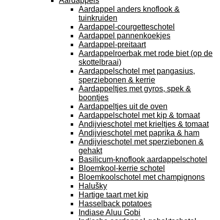
Aardappels
Aardappel anders knoflook &
tuinkruiden
Aardappel-courgetteschotel
Aardappel pannenkoekjes
Aardappel-preitaart
Aardappelroerbak met rode biet (op de
skottelbraai)
Aardappelschotel met pangasius,
sperziebonen & kerrie
Aardappeltjes met gyros, spek &
boontjes
Aardappeltjes uit de oven
Aardappelschotel met kip & tomaat
Andijvieschotel met krieltjes & tomaat
Andijvieschotel met paprika & ham
Andijvieschotel met sperziebonen &
gehakt
Basilicum-knoflook aardappelschotel
Bloemkool-kerrie schotel
Bloemkoolschotel met champignons
Halušky
Hartige taart met kip
Hasselback potatoes
Indiase Aluu Gobi