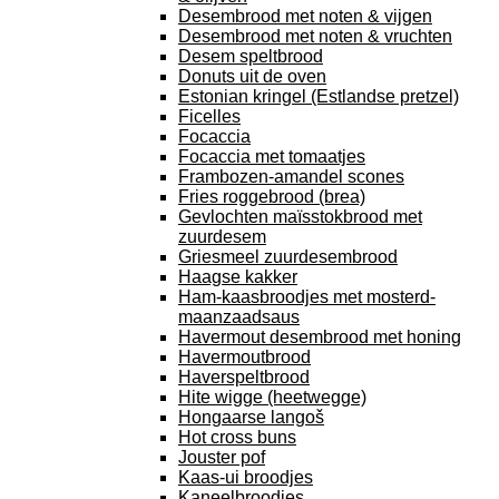
Desembrood met noten & vijgen
Desembrood met noten & vruchten
Desem speltbrood
Donuts uit de oven
Estonian kringel (Estlandse pretzel)
Ficelles
Focaccia
Focaccia met tomaatjes
Frambozen-amandel scones
Fries roggebrood (brea)
Gevlochten maïsstokbrood met
zuurdesem
Griesmeel zuurdesembrood
Haagse kakker
Ham-kaasbroodjes met mosterd-
maanzaadsaus
Havermout desembrood met honing
Havermoutbrood
Haverspeltbrood
Hite wigge (heetwegge)
Hongaarse langoš
Hot cross buns
Jouster pof
Kaas-ui broodjes
Kaneelbroodjes