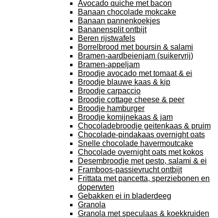
Avocado quiche met bacon
Banaan chocolade mokcake
Banaan pannenkoekjes
Bananensplit ontbijt
Beren rijstwafels
Borrelbrood met boursin & salami
Bramen-aardbeienjam (suikervrij)
Bramen-appeljam
Broodje avocado met tomaat & ei
Broodje blauwe kaas & kip
Broodje carpaccio
Broodje cottage cheese & peer
Broodje hamburger
Broodje komijnekaas & jam
Chocoladebroodje geitenkaas & pruim
Chocolade-pindakaas overnight oats
Snelle chocolade havermoutcake
Chocolade overnight oats met kokos
Desembroodje met pesto, salami & ei
Framboos-passievrucht ontbijt
Frittata met pancetta, sperziebonen en
doperwten
Gebakken ei in bladerdeeg
Granola
Granola met speculaas & koekkruiden