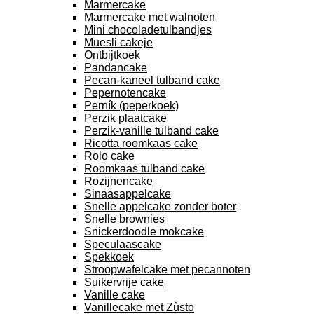
Marmercake
Marmercake met walnoten
Mini chocoladetulbandjes
Muesli cakeje
Ontbijtkoek
Pandancake
Pecan-kaneel tulband cake
Pepernotencake
Perník (peperkoek)
Perzik plaatcake
Perzik-vanille tulband cake
Ricotta roomkaas cake
Rolo cake
Roomkaas tulband cake
Rozijnencake
Sinaasappelcake
Snelle appelcake zonder boter
Snelle brownies
Snickerdoodle mokcake
Speculaascake
Spekkoek
Stroopwafelcake met pecannoten
Suikervrije cake
Vanille cake
Vanillecake met Zùsto