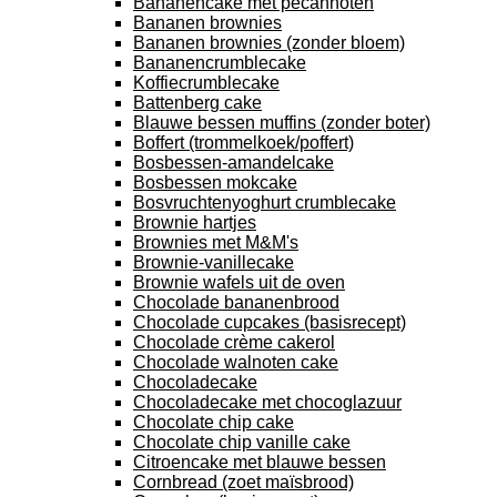
Bananencake met pecannoten
Bananen brownies
Bananen brownies (zonder bloem)
Bananencrumblecake
Koffiecrumblecake
Battenberg cake
Blauwe bessen muffins (zonder boter)
Boffert (trommelkoek/poffert)
Bosbessen-amandelcake
Bosbessen mokcake
Bosvruchtenyoghurt crumblecake
Brownie hartjes
Brownies met M&M's
Brownie-vanillecake
Brownie wafels uit de oven
Chocolade bananenbrood
Chocolade cupcakes (basisrecept)
Chocolade crème cakerol
Chocolade walnoten cake
Chocoladecake
Chocoladecake met chocoglazuur
Chocolate chip cake
Chocolate chip vanille cake
Citroencake met blauwe bessen
Cornbread (zoet maïsbrood)