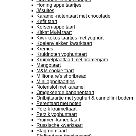
Honing appeltaartjes
Jésuites
Karamel-notentaart met chocolade
Kefir taart
Kersen-appeltaart
Kitkat M&M taart
Kiwi-kokos taartjes met yoghurt
Koeienvlekken kwarktaart
Krémes
Kruidnoten yoghurttaart
Kruimelplaattaart met bramenjam
Mangotaart
M&M cookie taart
Millionaire's shortbread
Mini appeltaartjes
Notenslof met karamel
Omgekeerde bananentaart
Ontbijttaartje met yoghurt & cannellini bodem
Perentaart met noten
Perzik kruimeltaart
Perzik yoghurttaart
Pruimen-kaneeltaart
Russische kwarktaart
Slagroomtaart