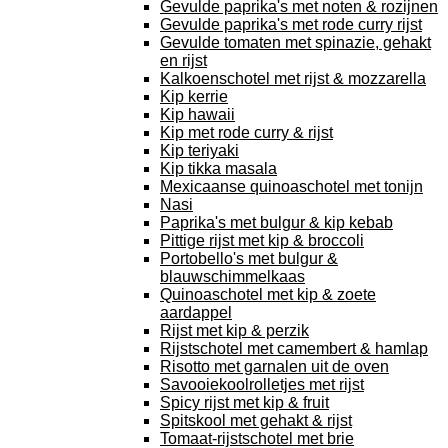
Gevulde paprika's met noten & rozijnen
Gevulde paprika's met rode curry rijst
Gevulde tomaten met spinazie, gehakt
en rijst
Kalkoenschotel met rijst & mozzarella
Kip kerrie
Kip hawaii
Kip met rode curry & rijst
Kip teriyaki
Kip tikka masala
Mexicaanse quinoaschotel met tonijn
Nasi
Paprika's met bulgur & kip kebab
Pittige rijst met kip & broccoli
Portobello's met bulgur &
blauwschimmelkaas
Quinoaschotel met kip & zoete
aardappel
Rijst met kip & perzik
Rijstschotel met camembert & hamlap
Risotto met garnalen uit de oven
Savooiekoolrolletjes met rijst
Spicy rijst met kip & fruit
Spitskool met gehakt & rijst
Tomaat-rijstschotel met brie