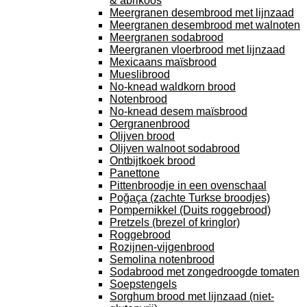
& abrikoos
Meergranen desembrood met lijnzaad
Meergranen desembrood met walnoten
Meergranen sodabrood
Meergranen vloerbrood met lijnzaad
Mexicaans maïsbrood
Mueslibrood
No-knead waldkorn brood
Notenbrood
No-knead desem maïsbrood
Oergranenbrood
Olijven brood
Olijven walnoot sodabrood
Ontbijtkoek brood
Panettone
Pittenbroodje in een ovenschaal
Poğaça (zachte Turkse broodjes)
Pompernikkel (Duits roggebrood)
Pretzels (brezel of kringlor)
Roggebrood
Rozijnen-vijgenbrood
Semolina notenbrood
Sodabrood met zongedroogde tomaten
Soepstengels
Sorghum brood met lijnzaad (niet-