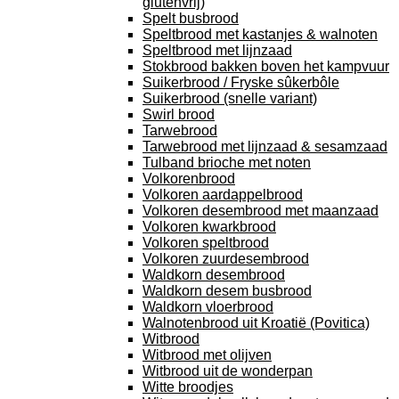
glutenvrij)
Spelt busbrood
Speltbrood met kastanjes & walnoten
Speltbrood met lijnzaad
Stokbrood bakken boven het kampvuur
Suikerbrood / Fryske sûkerbôle
Suikerbrood (snelle variant)
Swirl brood
Tarwebrood
Tarwebrood met lijnzaad & sesamzaad
Tulband brioche met noten
Volkorenbrood
Volkoren aardappelbrood
Volkoren desembrood met maanzaad
Volkoren kwarkbrood
Volkoren speltbrood
Volkoren zuurdesembrood
Waldkorn desembrood
Waldkorn desem busbrood
Waldkorn vloerbrood
Walnotenbrood uit Kroatië (Povitica)
Witbrood
Witbrood met olijven
Witbrood uit de wonderpan
Witte broodjes