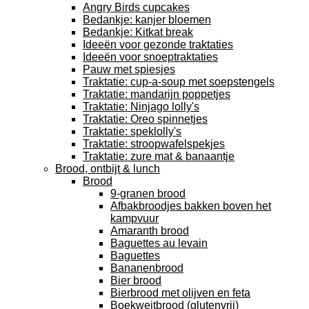
Angry Birds cupcakes
Bedankje: kanjer bloemen
Bedankje: Kitkat break
Ideeën voor gezonde traktaties
Ideeën voor snoeptraktaties
Pauw met spiesjes
Traktatie: cup-a-soup met soepstengels
Traktatie: mandarijn poppetjes
Traktatie: Ninjago lolly's
Traktatie: Oreo spinnetjes
Traktatie: speklolly's
Traktatie: stroopwafelspekjes
Traktatie: zure mat & banaantje
Brood, ontbijt & lunch
Brood
9-granen brood
Afbakbroodjes bakken boven het
kampvuur
Amaranth brood
Baguettes au levain
Baguettes
Bananenbrood
Bier brood
Bierbrood met olijven en feta
Boekweitbrood (glutenvrij)