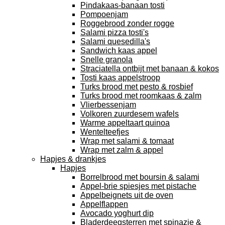
Pindakaas-banaan tosti
Pompoenjam
Roggebrood zonder rogge
Salami pizza tosti's
Salami quesedilla's
Sandwich kaas appel
Snelle granola
Straciatella ontbijt met banaan & kokos
Tosti kaas appelstroop
Turks brood met pesto & rosbief
Turks brood met roomkaas & zalm
Vlierbessenjam
Volkoren zuurdesem wafels
Warme appeltaart quinoa
Wentelteefjes
Wrap met salami & tomaat
Wrap met zalm & appel
Hapjes & drankjes
Hapjes
Borrelbrood met boursin & salami
Appel-brie spiesjes met pistache
Appelbeignets uit de oven
Appelflappen
Avocado yoghurt dip
Bladerdeegsterren met spinazie &