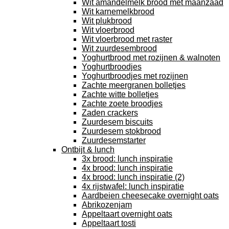
Wit amandelmelk brood met maanzaad
Wit karnemelkbrood
Wit plukbrood
Wit vloerbrood
Wit vloerbrood met raster
Wit zuurdesembrood
Yoghurtbrood met rozijnen & walnoten
Yoghurtbroodjes
Yoghurtbroodjes met rozijnen
Zachte meergranen bolletjes
Zachte witte bolletjes
Zachte zoete broodjes
Zaden crackers
Zuurdesem biscuits
Zuurdesem stokbrood
Zuurdesemstarter
Ontbijt & lunch
3x brood: lunch inspiratie
4x brood: lunch inspiratie
4x brood: lunch inspiratie (2)
4x rijstwafel: lunch inspiratie
Aardbeien cheesecake overnight oats
Abrikozenjam
Appeltaart overnight oats
Appeltaart tosti