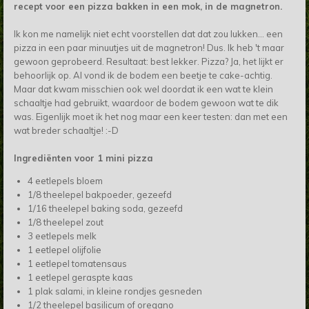
recept voor een pizza bakken in een mok, in de magnetron.
Ik kon me namelijk niet echt voorstellen dat dat zou lukken... een
pizza in een paar minuutjes uit de magnetron! Dus. Ik heb 't maar
gewoon geprobeerd. Resultaat: best lekker. Pizza? Ja, het lijkt er
behoorlijk op. Al vond ik de bodem een beetje te cake-achtig.
Maar dat kwam misschien ook wel doordat ik een wat te klein
schaaltje had gebruikt, waardoor de bodem gewoon wat te dik
was. Eigenlijk moet ik het nog maar een keer testen: dan met een
wat breder schaaltje! :-D
Ingrediënten voor 1 mini pizza
4 eetlepels bloem
1/8 theelepel bakpoeder, gezeefd
1/16 theelepel baking soda, gezeefd
1/8 theelepel zout
3 eetlepels melk
1 eetlepel olijfolie
1 eetlepel tomatensaus
1 eetlepel geraspte kaas
1 plak salami, in kleine rondjes gesneden
1/2 theelepel basilicum of oregano