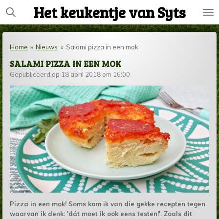
Het keukentje van Syts
Ga
direct
naar
de
Home
»
Nieuws
»
Salami pizza in een mok
hoofdinhoud
SALAMI PIZZA IN EEN MOK
Gepubliceerd op 18 april 2018 om 16:00
Pizza in een mok! Soms kom ik van die gekke recepten tegen
waarvan ik denk: 'dát moet ik ook eens testen!'. Zoals dit