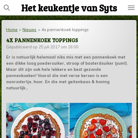
Het keukentje van Syts
Ga
direct
naar
de
Home
»
Nieuws
»
4x pannenkoek toppings
hoofdinhoud
4X PANNENKOEK TOPPINGS
Gepubliceerd op 25 juli 2017 om 16:00
Er is natuurlijk helemaal niks mis met een pannenkoek met
een dikke laag poedersuiker, stroop of basterdsuiker (yum!).
Maar dit zijn ook hele lekkere en best gezonde
pannenkoeken! Vooral die met verse kersen is een
aanradertje, hoor. En die met geitenkaas & honing
natuurlijk...