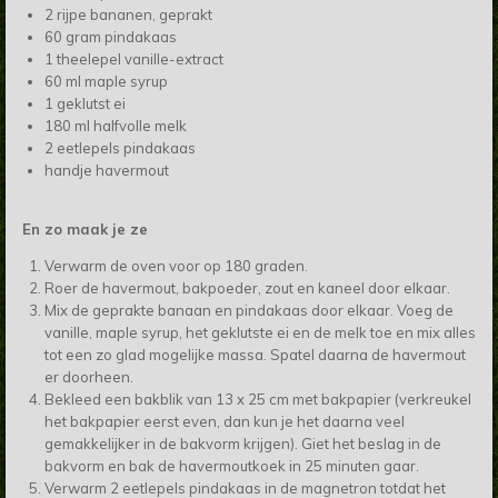
2 rijpe bananen, geprakt
60 gram pindakaas
1 theelepel vanille-extract
60 ml maple syrup
1 geklutst ei
180 ml halfvolle melk
2 eetlepels pindakaas
handje havermout
En zo maak je ze
Verwarm de oven voor op 180 graden.
Roer de havermout, bakpoeder, zout en kaneel door elkaar.
Mix de geprakte banaan en pindakaas door elkaar. Voeg de
vanille, maple syrup, het geklutste ei en de melk toe en mix alles
tot een zo glad mogelijke massa. Spatel daarna de havermout
er doorheen.
Bekleed een bakblik van 13 x 25 cm met bakpapier (verkreukel
het bakpapier eerst even, dan kun je het daarna veel
gemakkelijker in de bakvorm krijgen). Giet het beslag in de
bakvorm en bak de havermoutkoek in 25 minuten gaar.
Verwarm 2 eetlepels pindakaas in de magnetron totdat het