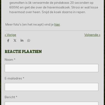
gesmolten is (ik verwarmde de pindakaas 20 seconden op
600W) en giet die over de havermoutkoek. Strooi er wat losse
havermout over heen. Snijd de koek daarna in repen.
Meer foto's (en het recept) vind je
hier
.
«
Vorige
Volgende
»
D
D
S
D
e
e
h
e
l
e
a
l
REACTIE PLAATSEN
e
l
r
e
n
e
n
Naam *
E-mailadres *
Bericht *