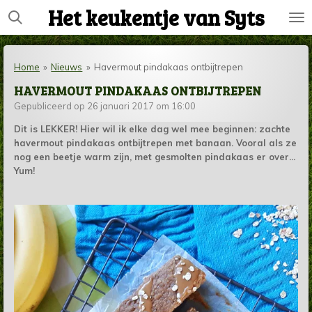
Het keukentje van Syts
Ga
direct
naar
de
Home
»
Nieuws
»
Havermout pindakaas ontbijtrepen
hoofdinhoud
HAVERMOUT PINDAKAAS ONTBIJTREPEN
Gepubliceerd op 26 januari 2017 om 16:00
Dit is LEKKER! Hier wil ik elke dag wel mee beginnen: zachte
havermout pindakaas ontbijtrepen met banaan. Vooral als ze
nog een beetje warm zijn, met gesmolten pindakaas er over...
Yum!