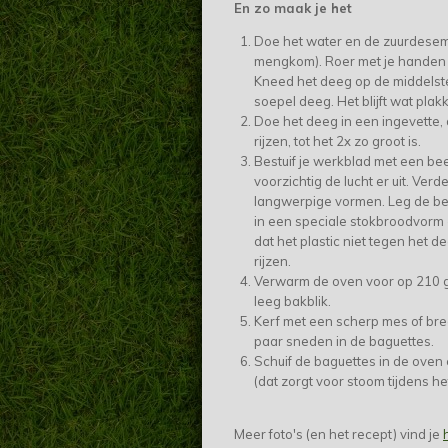
En zo maak je het
Doe het water en de zuurdesems
mengkom). Roer met je handen e
Kneed het deeg op de middelste
soepel deeg. Het blijft wat pla
Doe het deeg in een ingevette, 
rijzen, tot het 2x zo groot is.
Bestuif je werkblad met een be
voorzichtig de lucht er uit. Verd
langwerpige vormen. Leg de bei
in een speciale stokbroodvorm -
dat het plastic niet tegen het 
rijzen.
Verwarm de oven voor op 210 g
leeg bakblik.
Kerf met een scherp mes of brea
paar sneden in de baguettes.
Schuif de baguettes in de oven 
(dat zorgt voor stoom tijdens h
Meer foto's (en het recept) vind je