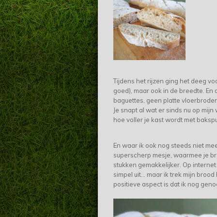
Tijdens het rijzen ging het deeg vo
goed), maar ook in de breedte. En d
baguettes, geen platte vloerbrode
Je snapt al wat er sinds nu op mijn w
hoe voller je kast wordt met baksp
En waar ik ook nog steeds niet mee
superscherp mesje, waarmee je bro
stukken gemakkelijker. Op internet
simpel uit... maar ik trek mijn broo
positieve aspect is dat ik nog gen