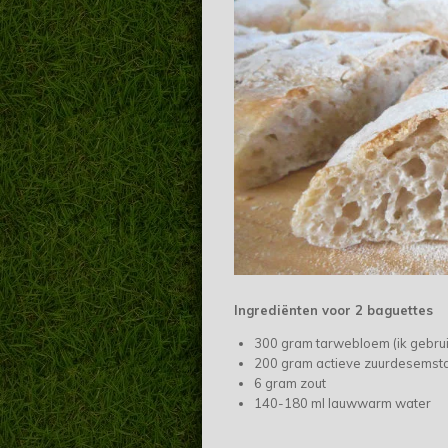
Ingrediënten voor 2 baguettes
300 gram tarwebloem (ik gebrui
200 gram actieve zuurdesemsta
6 gram zout
140-180 ml lauwwarm water