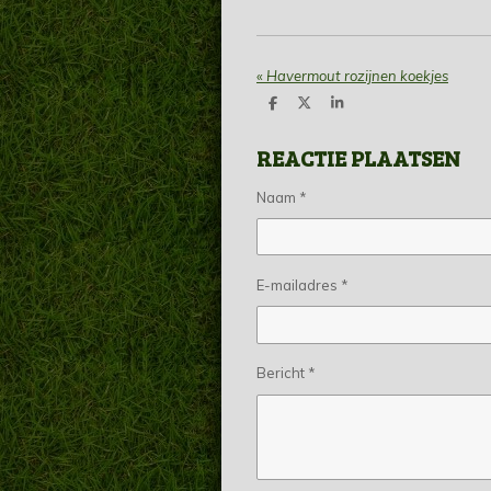
«
Havermout rozijnen koekjes
D
D
S
e
e
h
l
e
a
REACTIE PLAATSEN
e
l
r
n
e
Naam *
E-mailadres *
Bericht *