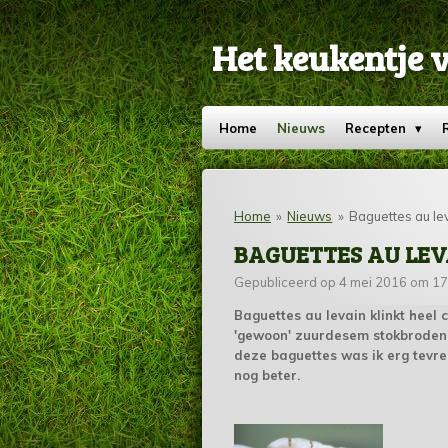
Ga
direct
Het keukentje 
naar
de
hoofdinhoud
Home
Nieuws
Recepten
Home
»
Nieuws
»
Baguettes au le
BAGUETTES AU LEV
Gepubliceerd op 4 mei 2016 om 17
Baguettes au levain klinkt heel ch
'gewoon' zuurdesem stokbroden.
deze baguettes was ik erg tevred
nog beter.