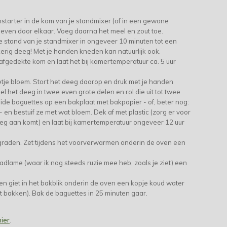
tarter in de kom van je standmixer (of in een gewone
ven door elkaar. Voeg daarna het meel en zout toe.
 stand van je standmixer in ongeveer 10 minuten tot een
kkerig deeg! Met je handen kneden kan natuurlijk ook.
afgedekte kom en laat het bij kamertemperatuur ca. 5 uur
etje bloem. Stort het deeg daarop en druk met je handen
eel het deeg in twee even grote delen en rol die uit tot twee
de baguettes op een bakplaat met bakpapier - of, beter nog:
 en bestuif ze met wat bloem. Dek af met plastic (zorg er voor
deeg aan komt) en laat bij kamertemperatuur ongeveer 12 uur
raden. Zet tijdens het voorverwarmen onderin de oven een
dlame (waar ik nog steeds ruzie mee heb, zoals je ziet) een
en giet in het bakblik onderin de oven een kopje koud water
et bakken). Bak de baguettes in 25 minuten gaar.
hier
.