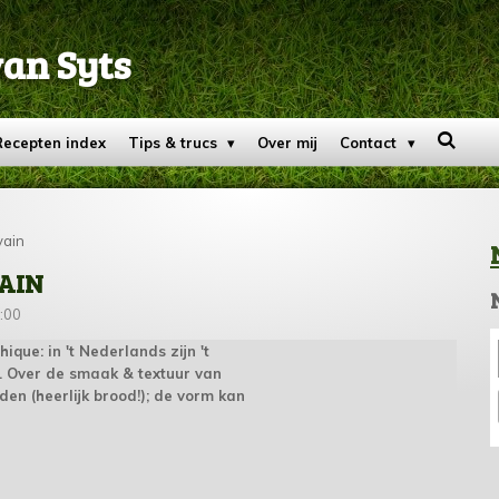
van Syts
Recepten index
Tips & trucs
Over mij
Contact
vain
AIN
:00
ique: in 't Nederlands zijn 't
 Over de smaak & textuur van
en (heerlijk brood!); de vorm kan