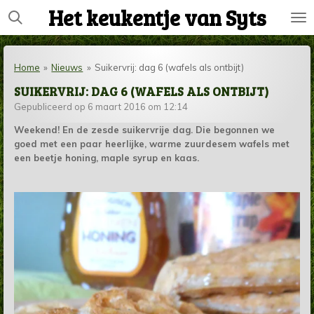
Het keukentje van Syts
Ga
direct
naar
de
Home
»
Nieuws
»
Suikervrij: dag 6 (wafels als ontbijt)
hoofdinhoud
SUIKERVRIJ: DAG 6 (WAFELS ALS ONTBIJT)
Gepubliceerd op 6 maart 2016 om 12:14
Weekend! En de zesde suikervrije dag. Die begonnen we
goed met een paar heerlijke, warme zuurdesem wafels met
een beetje honing, maple syrup en kaas.