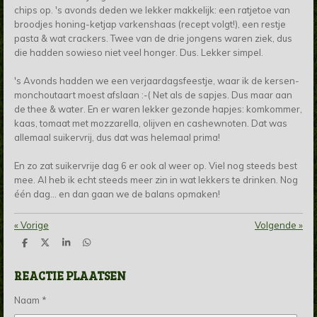
chips op. 's avonds deden we lekker makkelijk: een ratjetoe van
broodjes honing-ketjap varkenshaas (recept volgt!), een restje
pasta & wat crackers. Twee van de drie jongens waren ziek, dus
die hadden sowieso niet veel honger. Dus. Lekker simpel.
's Avonds hadden we een verjaardagsfeestje, waar ik de kersen-
monchoutaart moest afslaan :-( Net als de sapjes. Dus maar aan
de thee & water. En er waren lekker gezonde hapjes: komkommer,
kaas, tomaat met mozzarella, olijven en cashewnoten. Dat was
allemaal suikervrij, dus dat was helemaal prima!
En zo zat suikervrije dag 6 er ook al weer op. Viel nog steeds best
mee. Al heb ik echt steeds meer zin in wat lekkers te drinken. Nog
één dag... en dan gaan we de balans opmaken!
«
Vorige
Volgende
»
D
D
S
D
e
e
h
e
l
e
a
l
REACTIE PLAATSEN
e
l
r
e
n
e
n
Naam *