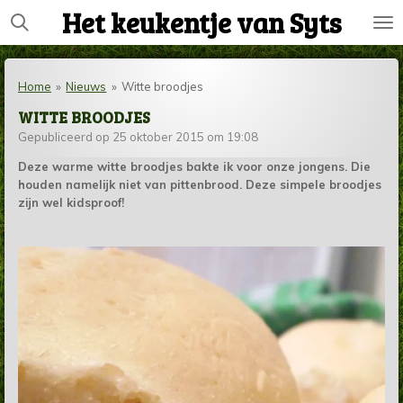
Het keukentje van Syts
Ga
direct
naar
de
Home
»
Nieuws
»
Witte broodjes
hoofdinhoud
WITTE BROODJES
Gepubliceerd op 25 oktober 2015 om 19:08
Deze warme witte broodjes bakte ik voor onze jongens. Die
houden namelijk niet van pittenbrood. Deze simpele broodjes
zijn wel kidsproof!