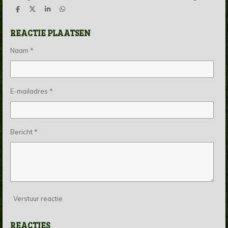
D
D
S
D
e
e
h
e
l
e
a
l
REACTIE PLAATSEN
e
l
r
e
n
e
n
Naam *
E-mailadres *
Bericht *
Verstuur reactie
REACTIES