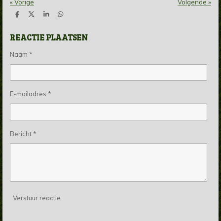
«
Vorige
Volgende
»
D
D
S
D
e
e
h
e
l
e
a
l
REACTIE PLAATSEN
e
l
r
e
n
e
n
Naam *
E-mailadres *
Bericht *
Verstuur reactie