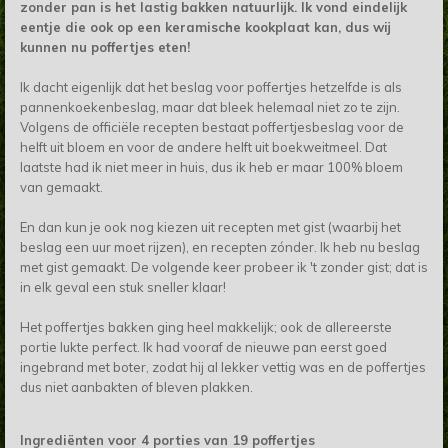
zonder pan is het lastig bakken natuurlijk. Ik vond eindelijk
eentje die ook op een keramische kookplaat kan, dus wij
kunnen nu poffertjes eten!
Ik dacht eigenlijk dat het beslag voor poffertjes hetzelfde is als
pannenkoekenbeslag, maar dat bleek helemaal niet zo te zijn.
Volgens de officiële recepten bestaat poffertjesbeslag voor de
helft uit bloem en voor de andere helft uit boekweitmeel. Dat
laatste had ik niet meer in huis, dus ik heb er maar 100% bloem
van gemaakt.
En dan kun je ook nog kiezen uit recepten met gist (waarbij het
beslag een uur moet rijzen), en recepten zónder. Ik heb nu beslag
met gist gemaakt. De volgende keer probeer ik 't zonder gist; dat is
in elk geval een stuk sneller klaar!
Het poffertjes bakken ging heel makkelijk; ook de allereerste
portie lukte perfect. Ik had vooraf de nieuwe pan eerst goed
ingebrand met boter, zodat hij al lekker vettig was en de poffertjes
dus niet aanbakten of bleven plakken.
Ingrediënten voor 4 porties van 19 poffertjes