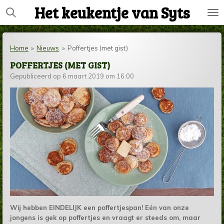
Het keukentje van Syts
Ga
direct
naar
de
Home
»
Nieuws
»
Poffertjes (met gist)
hoofdinhoud
POFFERTJES (MET GIST)
Gepubliceerd op 6 maart 2019 om 16:00
Wij hebben EINDELIJK een poffertjespan! Eén van onze
jongens is gek op poffertjes en vraagt er steeds om, maar