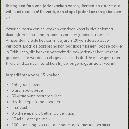
Ik zag een foto van jodenkoeken voorbij komen en dacht: die
wil ik óók bakken! En voilà, een stapel jodenkoeken gebakken
:-)
Waar de naam van de koeken vandaan komt is niet helemaal
duidelijk: het zou kunnen komen van een Joodse bakker uit
Amsterdam die de koeken in de jaren '20 van de 20e eeuw
verkocht. Maar de oorsprong kan ook liggen bij een Joodse bakker
in Enkhuizen, die koeken verkocht die ook jodenkoeken werden
genoemd. Ze worden in elk geval al sinds de 19e eeuw gebakken
& wie vind ze nou niet lekker? Bij de jongens gaan ze er wel in!
Ingrediënten voor 15 koeken
150 gram bloem
6 gram bakpoeder
50 gram witte basterdsuiker
0,5 theelepel kaneelpoeder
snuf zout
0,5 theelepel dr. Oetker citroenrasp
15 ml / 1 eetlepel melk
100 gram ongezouten roomboter, op kamertemperatuur