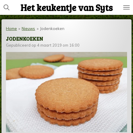
Het keukentje van Syts
Ga
direct
naar
de
Home
»
Nieuws
»
Jodenkoeken
hoofdinhoud
JODENKOEKEN
Gepubliceerd op 4 maart 2019 om 16:00