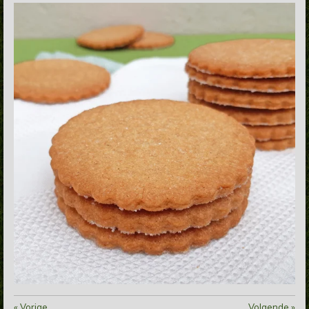
«
Vorige
Volgende
»