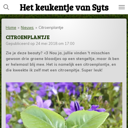
Het keukentje van Syts
Ga
direct
naar
de
Home
»
Nieuws
»
Citroenplantje
hoofdinhoud
CITROENPLANTJE
Gepubliceerd op 24 mei 2018 om 17:00
Zie je deze beauty? <3 Nou ja, jullie vinden 't misschien
gewoon drie groene blaadjes op een stengeltje, maar ik ben
er helemaal blij mee. Het is namelijk een citroenplantje, en
die kweekte ik zelf met een citroenpitje. Super leuk!