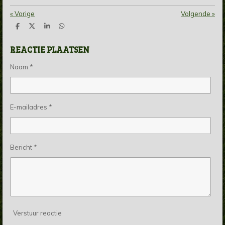
«
Vorige
Volgende
»
D
D
S
D
e
e
h
e
l
e
a
l
REACTIE PLAATSEN
e
l
r
e
n
e
n
Naam *
E-mailadres *
Bericht *
Verstuur reactie