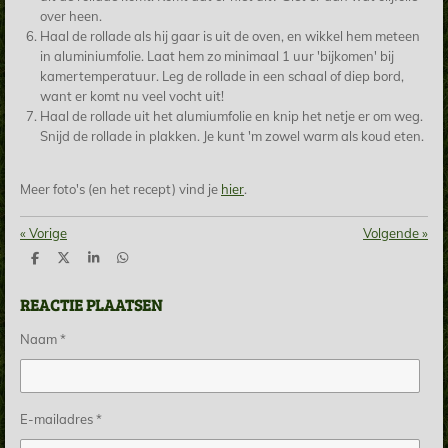
over heen.
Haal de rollade als hij gaar is uit de oven, en wikkel hem meteen
in aluminiumfolie. Laat hem zo minimaal 1 uur 'bijkomen' bij
kamertemperatuur. Leg de rollade in een schaal of diep bord,
want er komt nu veel vocht uit!
Haal de rollade uit het alumiumfolie en knip het netje er om weg.
Snijd de rollade in plakken. Je kunt 'm zowel warm als koud eten.
Meer foto's (en het recept) vind je
hier
.
«
Vorige
Volgende
»
D
D
S
D
e
e
h
e
l
e
a
l
REACTIE PLAATSEN
e
l
r
e
n
e
n
Naam *
E-mailadres *