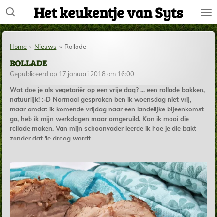
Het keukentje van Syts
Ga
direct
naar
de
Home
»
Nieuws
»
Rollade
hoofdinhoud
ROLLADE
Gepubliceerd op 17 januari 2018 om 16:00
Wat doe je als vegetariër op een vrije dag? ... een rollade bakken,
natuurlijk! :-D Normaal gesproken ben ik woensdag niet vrij,
maar omdat ik komende vrijdag naar een landelijke bijeenkomst
ga, heb ik mijn werkdagen maar omgeruild. Kon ik mooi die
rollade maken. Van mijn schoonvader leerde ik hoe je die bakt
zonder dat 'ie droog wordt.