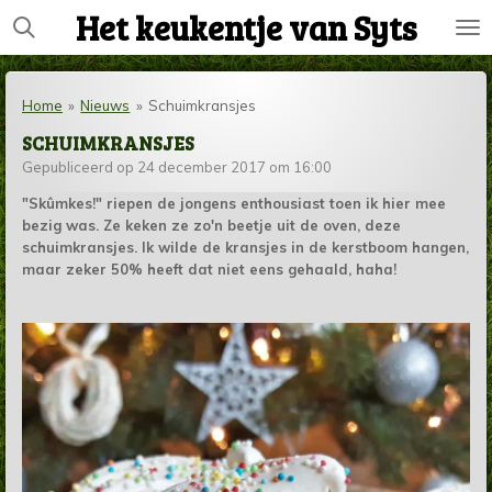
Het keukentje van Syts
Ga
direct
naar
de
Home
»
Nieuws
»
Schuimkransjes
hoofdinhoud
SCHUIMKRANSJES
Gepubliceerd op 24 december 2017 om 16:00
"Skûmkes!" riepen de jongens enthousiast toen ik hier mee
bezig was. Ze keken ze zo'n beetje uit de oven, deze
schuimkransjes. Ik wilde de kransjes in de kerstboom hangen,
maar zeker 50% heeft dat niet eens gehaald, haha!