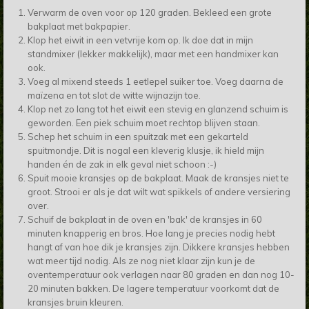
Verwarm de oven voor op 120 graden. Bekleed een grote
bakplaat met bakpapier.
Klop het eiwit in een vetvrije kom op. Ik doe dat in mijn
standmixer (lekker makkelijk), maar met een handmixer kan
ook.
Voeg al mixend steeds 1 eetlepel suiker toe. Voeg daarna de
maïzena en tot slot de witte wijnazijn toe.
Klop net zo lang tot het eiwit een stevig en glanzend schuim is
geworden. Een piek schuim moet rechtop blijven staan.
Schep het schuim in een spuitzak met een gekarteld
spuitmondje. Dit is nogal een kleverig klusje, ik hield mijn
handen én de zak in elk geval niet schoon :-)
Spuit mooie kransjes op de bakplaat. Maak de kransjes niet te
groot. Strooi er als je dat wilt wat spikkels of andere versiering
over.
Schuif de bakplaat in de oven en 'bak' de kransjes in 60
minuten knapperig en bros. Hoe lang je precies nodig hebt
hangt af van hoe dik je kransjes zijn. Dikkere kransjes hebben
wat meer tijd nodig. Als ze nog niet klaar zijn kun je de
oventemperatuur ook verlagen naar 80 graden en dan nog 10-
20 minuten bakken. De lagere temperatuur voorkomt dat de
kransjes bruin kleuren.