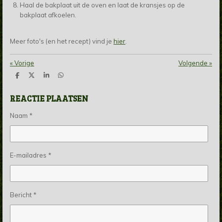
Haal de bakplaat uit de oven en laat de kransjes op de
bakplaat afkoelen.
Meer foto's (en het recept) vind je
hier
.
«
Vorige
Volgende
»
D
D
S
D
e
e
h
e
l
e
a
l
REACTIE PLAATSEN
e
l
r
e
n
e
n
Naam *
E-mailadres *
Bericht *