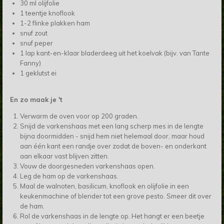
30 ml olijfolie
1 teentje knoflook
1-2 flinke plakken ham
snuf zout
snuf peper
1 lap kant-en-klaar bladerdeeg uit het koelvak (bijv. van Tante
Fanny)
1 geklutst ei
En zo maak je 't
Verwarm de oven voor op 200 graden.
Snijd de varkenshaas met een lang scherp mes in de lengte
bijna doormidden - snijd hem niet helemaal door, maar houd
aan één kant een randje over zodat de boven- en onderkant
aan elkaar vast blijven zitten.
Vouw de doorgesneden varkenshaas open.
Leg de ham op de varkenshaas.
Maal de walnoten, basilicum, knoflook en olijfolie in een
keukenmachine of blender tot een grove pesto. Smeer dit over
de ham.
Rol de varkenshaas in de lengte op. Het hangt er een beetje