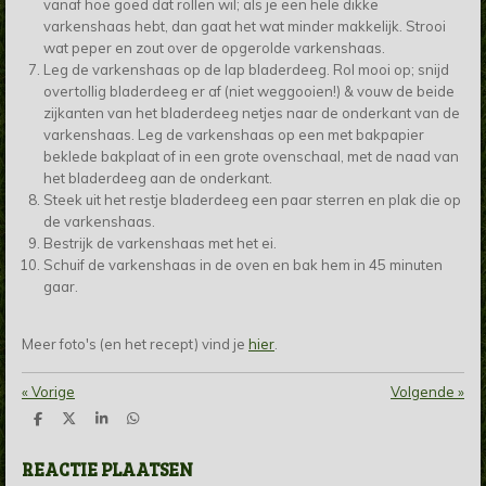
vanaf hoe goed dat rollen wil; als je een hele dikke
varkenshaas hebt, dan gaat het wat minder makkelijk. Strooi
wat peper en zout over de opgerolde varkenshaas.
Leg de varkenshaas op de lap bladerdeeg. Rol mooi op; snijd
overtollig bladerdeeg er af (niet weggooien!) & vouw de beide
zijkanten van het bladerdeeg netjes naar de onderkant van de
varkenshaas. Leg de varkenshaas op een met bakpapier
beklede bakplaat of in een grote ovenschaal, met de naad van
het bladerdeeg aan de onderkant.
Steek uit het restje bladerdeeg een paar sterren en plak die op
de varkenshaas.
Bestrijk de varkenshaas met het ei.
Schuif de varkenshaas in de oven en bak hem in 45 minuten
gaar.
Meer foto's (en het recept) vind je
hier
.
«
Vorige
Volgende
»
D
D
S
D
e
e
h
e
l
e
a
l
REACTIE PLAATSEN
e
l
r
e
n
e
n