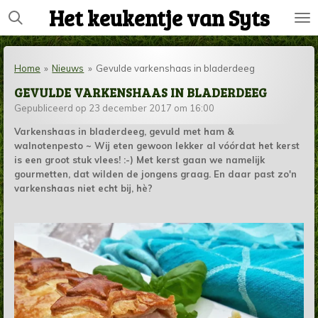
Het keukentje van Syts
Ga
direct
naar
de
Home
»
Nieuws
»
Gevulde varkenshaas in bladerdeeg
hoofdinhoud
GEVULDE VARKENSHAAS IN BLADERDEEG
Gepubliceerd op 23 december 2017 om 16:00
Varkenshaas in bladerdeeg, gevuld met ham &
walnotenpesto ~ Wij eten gewoon lekker al vóórdat het kerst
is een groot stuk vlees! :-) Met kerst gaan we namelijk
gourmetten, dat wilden de jongens graag. En daar past zo'n
varkenshaas niet echt bij, hè?