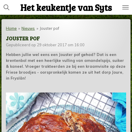
Het keukentje van Syts
Ga
direct
naar
de
Home
»
Nieuws
»
Jouster pof
hoofdinhoud
JOUSTER POF
Gepubliceerd op 29 oktober 2017 om 16:00
Hebben jullie wel eens een Jouster pof gehad? Dat is een
krentenbol met een heerlijke vulling van amandelspijs, suiker
& kaneel. Vroeger trakteerden ze bij een kraamvisite op deze
Friese broodjes - oorspronkelijk komen ze uit het dorp Joure,
in Fryslân!