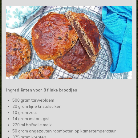
Ingrediënten voor 8 flinke broodjes
500 gram tarwebloem
20 gram fijne kristalsuiker
10 gram zout
14 gram instant gist
270 ml halfvolle melk
50 gram ongezouten roomboter, op kamertemperatuur
375 gram krenten