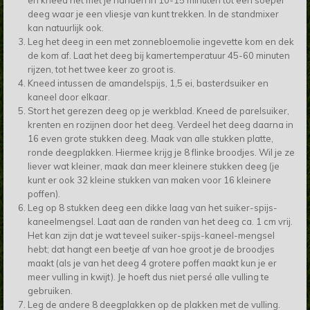
en kneed het met je handen in 10-15 minuten tot een soepel
deeg waar je een vliesje van kunt trekken. In de standmixer
kan natuurlijk ook.
Leg het deeg in een met zonnebloemolie ingevette kom en dek
de kom af. Laat het deeg bij kamertemperatuur 45-60 minuten
rijzen, tot het twee keer zo groot is.
Kneed intussen de amandelspijs, 1,5 ei, basterdsuiker en
kaneel door elkaar.
Stort het gerezen deeg op je werkblad. Kneed de parelsuiker,
krenten en rozijnen door het deeg. Verdeel het deeg daarna in
16 even grote stukken deeg. Maak van alle stukken platte,
ronde deegplakken. Hiermee krijg je 8 flinke broodjes. Wil je ze
liever wat kleiner, maak dan meer kleinere stukken deeg (je
kunt er ook 32 kleine stukken van maken voor 16 kleinere
poffen).
Leg op 8 stukken deeg een dikke laag van het suiker-spijs-
kaneelmengsel. Laat aan de randen van het deeg ca. 1 cm vrij.
Het kan zijn dat je wat teveel suiker-spijs-kaneel-mengsel
hebt; dat hangt een beetje af van hoe groot je de broodjes
maakt (als je van het deeg 4 grotere poffen maakt kun je er
meer vulling in kwijt). Je hoeft dus niet persé alle vulling te
gebruiken.
Leg de andere 8 deegplakken op de plakken met de vulling.