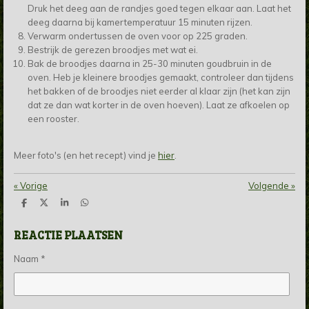
Druk het deeg aan de randjes goed tegen elkaar aan. Laat het
deeg daarna bij kamertemperatuur 15 minuten rijzen.
Verwarm ondertussen de oven voor op 225 graden.
Bestrijk de gerezen broodjes met wat ei.
Bak de broodjes daarna in 25-30 minuten goudbruin in de
oven. Heb je kleinere broodjes gemaakt, controleer dan tijdens
het bakken of de broodjes niet eerder al klaar zijn (het kan zijn
dat ze dan wat korter in de oven hoeven). Laat ze afkoelen op
een rooster.
Meer foto's (en het recept) vind je
hier
.
«
Vorige
Volgende
»
D
D
S
D
e
e
h
e
l
e
a
l
REACTIE PLAATSEN
e
l
r
e
n
e
n
Naam *