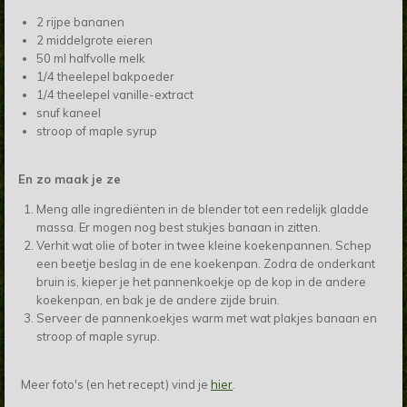
2 rijpe bananen
2 middelgrote eieren
50 ml halfvolle melk
1/4 theelepel bakpoeder
1/4 theelepel vanille-extract
snuf kaneel
stroop of maple syrup
En zo maak je ze
Meng alle ingrediënten in de blender tot een redelijk gladde
massa. Er mogen nog best stukjes banaan in zitten.
Verhit wat olie of boter in twee kleine koekenpannen. Schep
een beetje beslag in de ene koekenpan. Zodra de onderkant
bruin is, kieper je het pannenkoekje op de kop in de andere
koekenpan, en bak je de andere zijde bruin.
Serveer de pannenkoekjes warm met wat plakjes banaan en
stroop of maple syrup.
Meer foto's (en het recept) vind je
hier
.