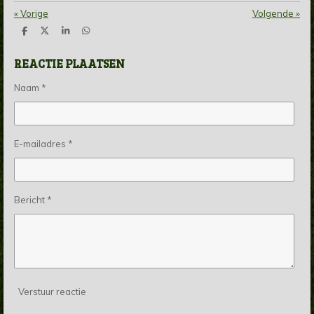
«
Vorige
Volgende
»
D
D
S
D
e
e
h
e
l
e
a
l
REACTIE PLAATSEN
e
l
r
e
n
e
n
Naam *
E-mailadres *
Bericht *
Verstuur reactie