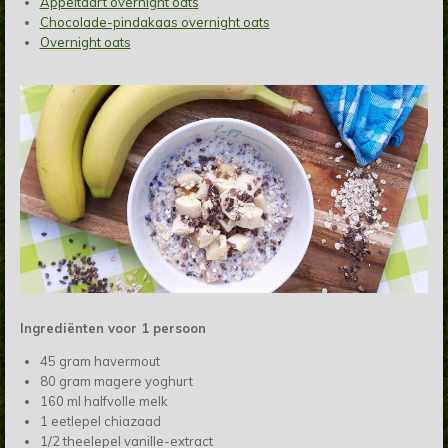
Appeltaart overnight oats
Chocolade-pindakaas overnight oats
Overnight oats
Ingrediënten voor 1 persoon
45 gram havermout
80 gram magere yoghurt
160 ml halfvolle melk
1 eetlepel chiazaad
1/2 theelepel vanille-extract