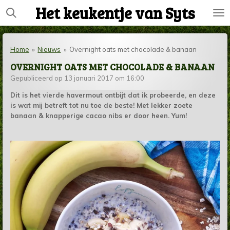
Het keukentje van Syts
Ga
direct
naar
de
Home
»
Nieuws
»
Overnight oats met chocolade & banaan
hoofdinhoud
OVERNIGHT OATS MET CHOCOLADE & BANAAN
Gepubliceerd op 13 januari 2017 om 16:00
Dit is het vierde havermout ontbijt dat ik probeerde, en deze
is wat mij betreft tot nu toe de beste! Met lekker zoete
banaan & knapperige cacao nibs er door heen. Yum!