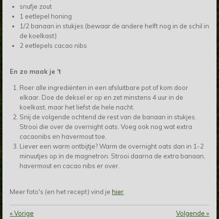
snufje zout
1 eetlepel honing
1/2 banaan in stukjes (bewaar de andere helft nog in de schil in
de koelkast)
2 eetlepels cacao nibs
En zo maak je 't
Roer alle ingrediënten in een afsluitbare pot of kom door
elkaar. Doe de deksel er op en zet minstens 4 uur in de
koelkast, maar het liefst de hele nacht.
Snij de volgende ochtend de rest van de banaan in stukjes.
Strooi die over de overnight oats. Voeg ook nog wat extra
cacaonibs en havermout toe.
Liever een warm ontbijtje? Warm de overnight oats dan in 1-2
minuutjes op in de magnetron. Strooi daarna de extra banaan,
havermout en cacao nibs er over.
Meer foto's (en het recept) vind je
hier
.
«
Vorige
Volgende
»