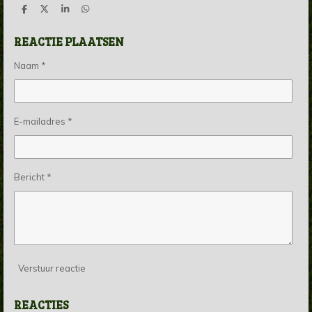
D
D
S
D
e
e
h
e
l
e
a
l
REACTIE PLAATSEN
e
l
r
e
n
e
n
Naam *
E-mailadres *
Bericht *
Verstuur reactie
REACTIES